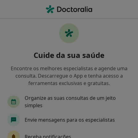
Men
Transtornos De Estresse Pós-Traumáticos • Setúbal, Setúbal
Filters
• 1
Mapa
Transtornos De Estresse Pós-Traumáticos,
Cuide da sua saúde
Setúbal
Como classificamos os resultados
Encontre os melhores especialistas e agende uma
consulta. Descarregue o App e tenha acesso a
ferramentas exclusivas e gratuitas.
Qual é a especialização que procura?
Organize as suas consultas de um jeito
Psicólogo
Psiquiatra
Fisioterapeuta
simples
Envie mensagens para os especialistas
Receba notificações