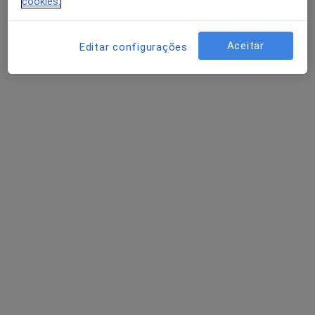
cookies.
Aceitar
Editar configurações
Prof. Thaysa Viegas
Psicólogo
1 opinião
Rua Gago Coutinho e Sacadura Cabral, 53-55, Palmela
•
Mapa
Clínica Maria Vinagre - Empoderamento no Agridoce da Vida
Esse especialista não oferece agendamento online para esse endereço.
Solicite um atendimento