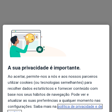
Dra. Joana Sampaio Nogueira
Psicólogo
2 opiniões
Avenida Independência Colónias 11-C, Setúbal
•
Mapa
A sua privacidade é importante.
Clínica Médico-Cirúrgica E Do Trabalho,C M C T
Primeira consulta Psicologia
Preço não disponível
Ao aceitar, permite-nos a nós e aos nossos parceiros
utilizar cookies (ou tecnologias semelhantes) para
Esse especialista não oferece agendamento online para esse endereço.
recolher dados estatísticos e fornecer conteúdo com
Solicite um atendimento
base nos seus hábitos de navegação. Pode ver e
atualizar as suas preferências a qualquer momento nas
configurações. Saiba mais na
política de privacidade e de