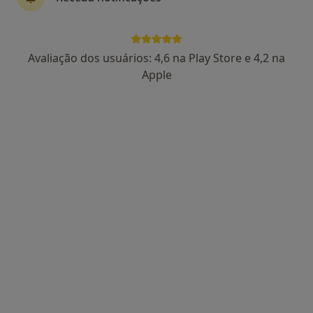
Avaliação dos usuários: 4,6 na Play Store e 4,2 na
Dra. Carolina Cornara
Apple
Psicólogo
8 opiniões
Setúbal
•
Mapa
Consultório de Psicologia Online - Psicóloga Carolina Cornara
Consulta online
40 €
Esse especialista não oferece agendamento online para esse endereço.
Solicite um atendimento