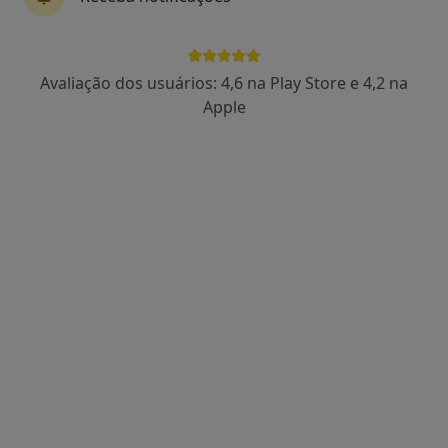
Avaliação dos usuários: 4,6 na Play Store e 4,2 na
Apple
Dra. Janisse Jezelda S. Ferreira
Psicólogo
1 opinião
Av Dona Amélia, Lisboa
•
Mapa
Janisse Ferreira
Primeira consulta Psicologia
desde 55 €
Esse especialista não oferece agendamento online para esse endereço.
Solicite um atendimento