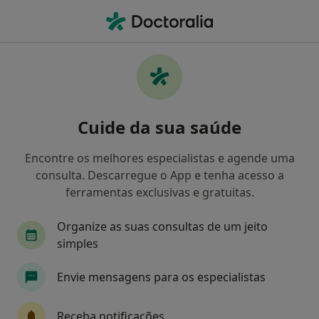
Men
Almada, Lisboa
Filters
Mapa
Almada
Cuide da sua saúde
Como classificamos os resultados
Encontre os melhores especialistas e agende uma
consulta. Descarregue o App e tenha acesso a
Qual é a especialização que procura?
ferramentas exclusivas e gratuitas.
Psicólogo
Dentista
Oftalmologista
Organize as suas consultas de um jeito
simples
Ginecologista
Traumatologista
Envie mensagens para os especialistas
Veja mais
Receba notificações