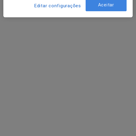
Aceitar
Editar configurações
Dra. Ivone Lopes Dias
Ginecologista
155 opiniões
R Nova do Almada nº 18 (1º-Esq)-CHIADO, Lisboa
•
Mapa
Ivonarte - Serviços Clínicos (Drª Ivone Lopes Dias)
Primeira consulta Ginecologia - Obstetricia
120 €
Esse especialista não oferece agendamento online para esse endereço.
Solicite um atendimento