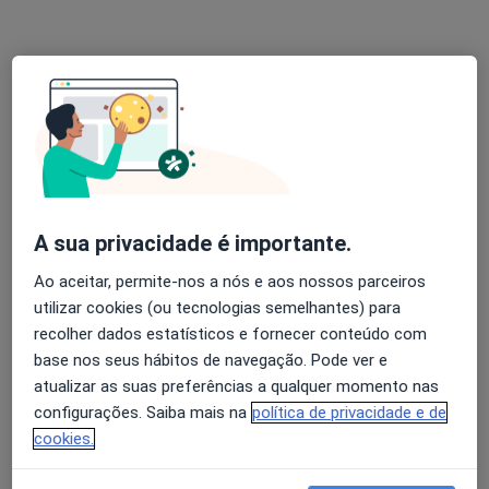
Dra. Alini Cunha
Ginecologista
225 opiniões
A sua privacidade é importante.
Calçada da Ajuda 72B, Lisboa
•
Mapa
Ao aceitar, permite-nos a nós e aos nossos parceiros
Consultório Belém/Ajuda (Laser de Belém)
utilizar cookies (ou tecnologias semelhantes) para
Primeira consulta Ginecologia - Obstetricia
110 €
recolher dados estatísticos e fornecer conteúdo com
Esse especialista não oferece agendamento online para esse endereço.
base nos seus hábitos de navegação. Pode ver e
atualizar as suas preferências a qualquer momento nas
Solicite um atendimento
configurações. Saiba mais na
política de privacidade e de
cookies.