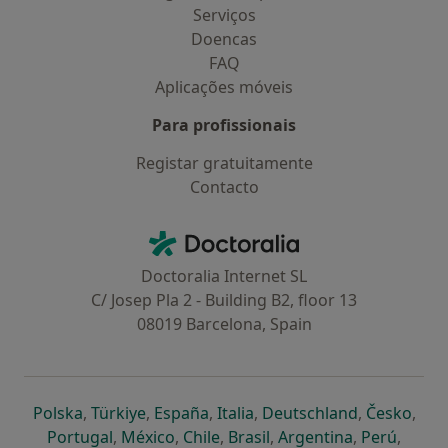
Serviços
Doencas
FAQ
Aplicações móveis
Para profissionais
Registar gratuitamente
Contacto
Contacto
Doctoralia - Homepage
Doctoralia Internet SL
C/ Josep Pla 2 - Building B2, floor 13
08019 Barcelona, Spain
abre num novo separador
abre num novo separador
abre num novo separador
abre num novo separado
abre num n
abre
Polska
,
Türkiye
,
España
,
Italia
,
Deutschland
,
Česko
,
abre num novo separador
abre num novo separador
abre num novo separador
abre num novo separa
abre num no
abre n
Portugal
,
México
,
Chile
,
Brasil
,
Argentina
,
Perú
,