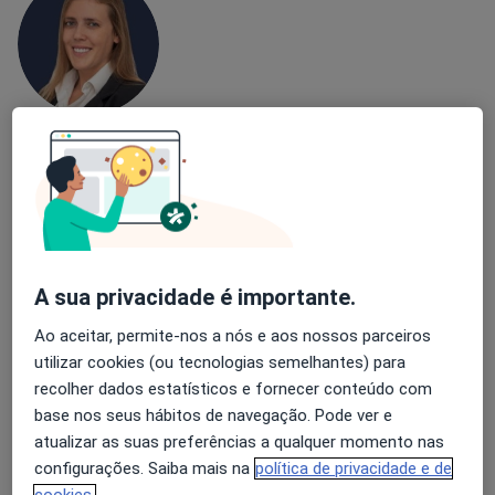
Susana Medeiros
Psicólogo
10 opiniões
Morada 1
Morada 2
A sua privacidade é importante.
Rua da Cadeira de São Pedro, V. Nogueira de Azeitão
•
Mapa
Ao aceitar, permite-nos a nós e aos nossos parceiros
Dra. Susana Medeiros - Psicóloga Clínica e da Saúde
utilizar cookies (ou tecnologias semelhantes) para
Consulta online
45 €
recolher dados estatísticos e fornecer conteúdo com
base nos seus hábitos de navegação. Pode ver e
Esse especialista não oferece agendamento online para esse endereço.
atualizar as suas preferências a qualquer momento nas
Solicite um atendimento
configurações. Saiba mais na
política de privacidade e de