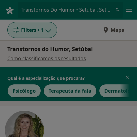
Men
Transtornos Do Humor • Setúbal, Setúbal
Filters
• 1
Mapa
Transtornos do Humor, Setúbal
Como classificamos os resultados
Qual é a especialização que procura?
Psicólogo
Terapeuta da fala
Dermatologi