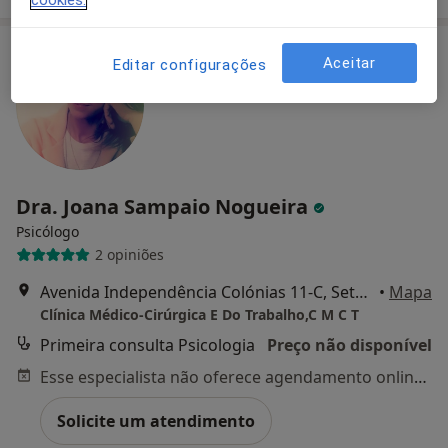
cookies.
Aceitar
Editar configurações
Dra. Joana Sampaio Nogueira
Psicólogo
2 opiniões
Avenida Independência Colónias 11-C, Setúbal
•
Mapa
Clínica Médico-Cirúrgica E Do Trabalho,C M C T
Primeira consulta Psicologia
Preço não disponível
Esse especialista não oferece agendamento online para esse endereço.
Solicite um atendimento