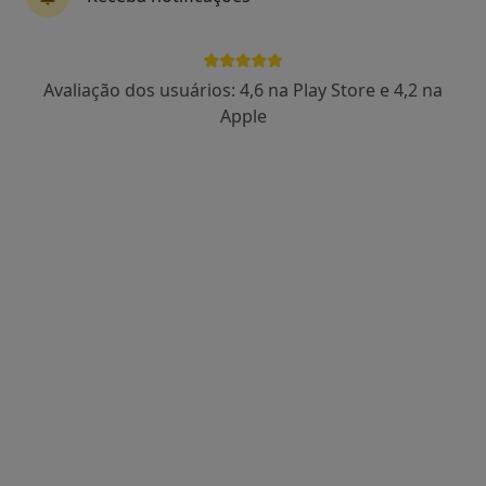
1 opinião
Rua Dr. Câmara Pestana, 33 A, Barreiro
•
Mapa
O2 Clinic
Avaliação dos usuários: 4,6 na Play Store e 4,2 na
Esse especialista não oferece agendamento online para esse endereço.
Apple
Solicite um atendimento
CNM - Clínica Nova Moita
·
Mais
Cirurgião geral, Cirurgião vascular, Clínico geral
R. Dr. Alexandre Sequeira 1 (1A, R/c Esq.), Moita
•
Mapa
CNM - Clínica Nova Moita