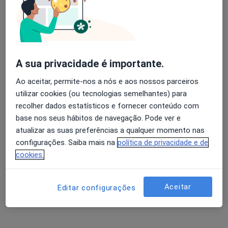
R. Raul Brandao 203, Pinhal Novo
•
Mapa
Pinhalmed - Clínicas e Consultórios
Nenhum profissional neste centro médico tem consultas disponíveis
A sua privacidade é importante.
Mostrar perfil
Ao aceitar, permite-nos a nós e aos nossos parceiros
utilizar cookies (ou tecnologias semelhantes) para
recolher dados estatísticos e fornecer conteúdo com
base nos seus hábitos de navegação. Pode ver e
atualizar as suas preferências a qualquer momento nas
configurações. Saiba mais na
política de privacidade e de
cookies.
Moiticare - Clínica Médica
Aceitar
Editar configurações
·
Mais
Cirurgião geral, Acupuntor, Alergologista
Rua Dr. Alexandre Sequeira, 1 B, Moita
•
Mapa
Moiticare - Clínica Médica