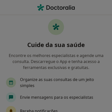
Men
Cirurgião Geral • Setúbal, Setúbal
Filters
Mapa
Cirurgiões gerais em Setúbal
Cuide da sua saúde
Como classificamos os resultados
Encontre os melhores especialistas e agende uma
consulta. Descarregue o App e tenha acesso a
ferramentas exclusivas e gratuitas.
Organize as suas consultas de um jeito
simples
Envie mensagens para os especialistas
Dr. Eduardo Xavier
Cirurgião geral
Receba notificações