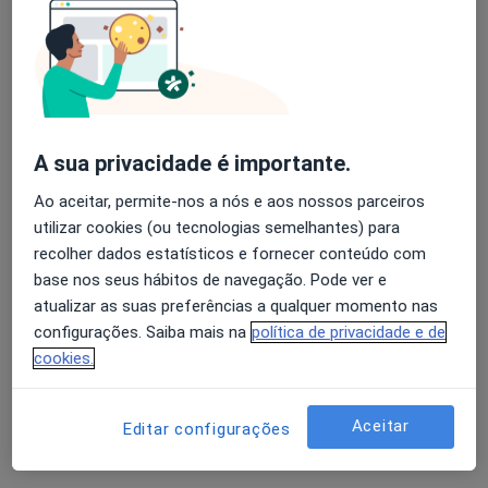
Prof. Thaysa Viegas
Psicólogo
1 opinião
A sua privacidade é importante.
Rua Gago Coutinho e Sacadura Cabral, 53-55, Palmela
•
Mapa
Clínica Maria Vinagre - Empoderamento no Agridoce da Vida
Ao aceitar, permite-nos a nós e aos nossos parceiros
Esse especialista não oferece agendamento online para esse endereço.
utilizar cookies (ou tecnologias semelhantes) para
recolher dados estatísticos e fornecer conteúdo com
Solicite um atendimento
base nos seus hábitos de navegação. Pode ver e
atualizar as suas preferências a qualquer momento nas
configurações. Saiba mais na
política de privacidade e de
cookies.
Aceitar
Editar configurações