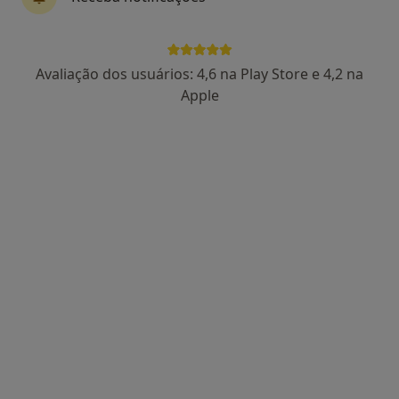
Dr. Tiago Pires da Silva
Avaliação dos usuários: 4,6 na Play Store e 4,2 na
Psicólogo
Apple
66 opiniões
Rua Damião de Góis, n.º9, R/C Esquerdo, Cruz de Pau, Amora, Amora
•
Mapa
Tiago Silva - Psicologia & Psicoterapia
Primeira consulta Psicologia
60 €
Esse especialista não oferece agendamento online para esse endereço.
Solicite um atendimento