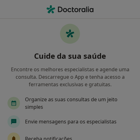
Men
Transtornos De Aprendizagem • Setúbal, Setúbal
Filters
• 1
Mapa
Transtornos de Aprendizagem, Setúbal
Cuide da sua saúde
Como classificamos os resultados
Encontre os melhores especialistas e agende uma
consulta. Descarregue o App e tenha acesso a
Qual é a especialização que procura?
ferramentas exclusivas e gratuitas.
Psicólogo
Dentista
Nutricionista
Ter
Organize as suas consultas de um jeito
simples
Envie mensagens para os especialistas
Receba notificações