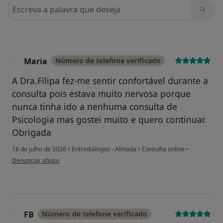
Pesquisar em opiniões
Maria
Número de telefone verificado
M
A Dra.Filipa fez-me sentir confortável durante a
consulta pois estava muito nervosa porque
nunca tinha ido a nenhuma consulta de
Psicologia mas gostei muito e quero continuar.
Obrigada
18 de julho de 2026
•
Entrediálogos - Almada
•
Consulta online
•
na opinião do utilizador Maria
Denunciar abuso
FB
Número de telefone verificado
F