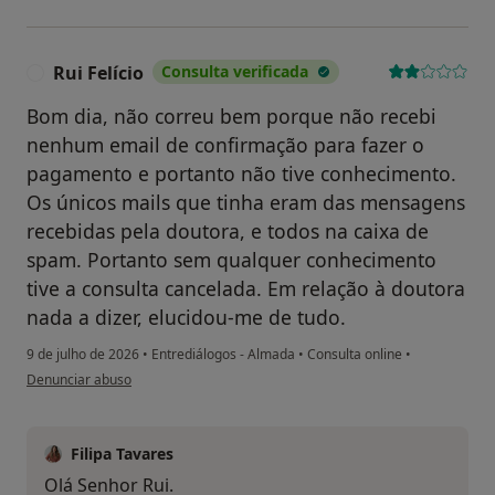
Rui Felício
Consulta verificada
R
Bom dia, não correu bem porque não recebi
nenhum email de confirmação para fazer o
pagamento e portanto não tive conhecimento.
Os únicos mails que tinha eram das mensagens
recebidas pela doutora, e todos na caixa de
spam. Portanto sem qualquer conhecimento
tive a consulta cancelada. Em relação à doutora
nada a dizer, elucidou-me de tudo.
9 de julho de 2026
•
Entrediálogos - Almada
•
Consulta online
•
na opinião do utilizador Rui Felício
Denunciar abuso
Filipa Tavares
Olá Senhor Rui.