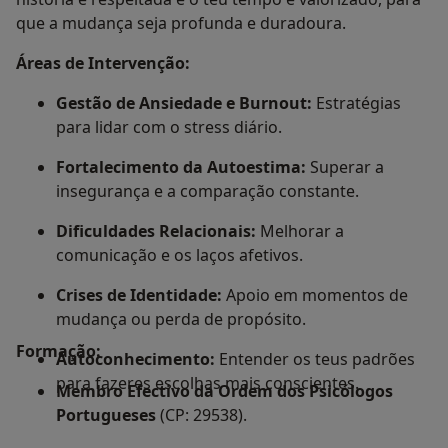
que a mudança seja profunda e duradoura.
Áreas de Intervenção:
Gestão de Ansiedade e Burnout:
Estratégias
para lidar com o stress diário.
Fortalecimento da Autoestima:
Superar a
insegurança e a comparação constante.
Dificuldades Relacionais:
Melhorar a
comunicação e os laços afetivos.
Crises de Identidade:
Apoio em momentos de
mudança ou perda de propósito.
Formação:
Autoconhecimento:
Entender os teus padrões
para fazeres escolhas mais conscientes.
Membro Efectivo da Ordem dos Psicólogos
Portugueses
(CP: 29538).