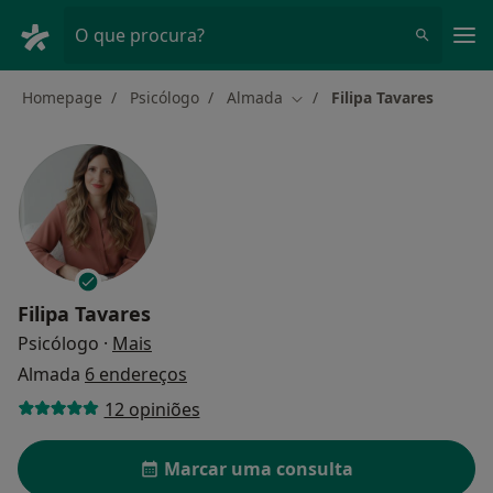
Men
O que procura?
Homepage
Psicólogo
Almada
Filipa Tavares
Mudar de cidade
Filipa Tavares
sobre as especializações
Psicólogo
·
Mais
Almada
6 endereços
12 opiniões
Marcar uma consulta