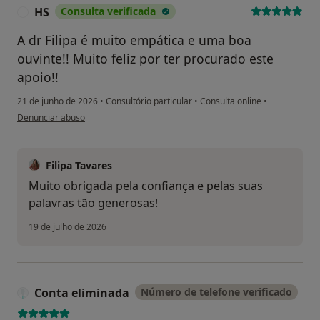
HS
Consulta verificada
H
A dr Filipa é muito empática e uma boa
ouvinte!! Muito feliz por ter procurado este
apoio!!
21 de junho de 2026
•
Consultório particular
•
Consulta online
•
na opinião do utilizador HS
Denunciar abuso
Filipa Tavares
Muito obrigada pela confiança e pelas suas
palavras tão generosas!
19 de julho de 2026
Conta eliminada
Número de telefone verificado