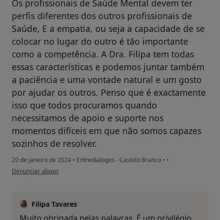
Os profissionais de Saúde Mental devem ter
perfis diferentes dos outros profissionais de
Saúde, E a empatia, ou seja a capacidade de se
colocar no lugar do outro é tão importante
como a competência. A Dra. Filipa tem todas
essas características e podemos juntar também
a paciência e uma vontade natural e um gosto
por ajudar os outros. Penso que é exactamente
isso que todos procuramos quando
necessitamos de apoio e suporte nos
momentos difíceis em que não somos capazes
sozinhos de resolver.
20 de janeiro de 2024
•
Entredialogos - Castelo Branco
•
•
na opinião do utilizador Manuel Silva
Denunciar abuso
Filipa Tavares
Muito obrigada pelas palavras. É um privilégio