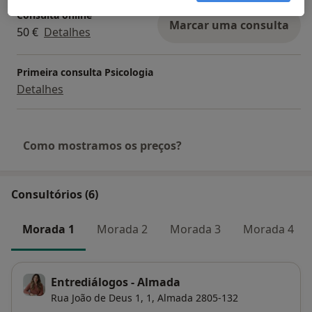
Consulta online
Marcar uma consulta
50 €
Detalhes
Primeira consulta Psicologia
Detalhes
Como mostramos os preços?
Consultórios (6)
Morada 1
Morada 2
Morada 3
Morada 4
Entrediálogos - Almada
Rua João de Deus 1,
1,
Almada
2805-132