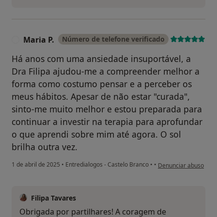
Maria P.
Número de telefone verificado
M
Há anos com uma ansiedade insuportável, a
Dra Filipa ajudou-me a compreender melhor a
forma como costumo pensar e a perceber os
meus hábitos. Apesar de não estar "curada",
sinto-me muito melhor e estou preparada para
continuar a investir na terapia para aprofundar
o que aprendi sobre mim até agora. O sol
brilha outra vez.
na opinião do utilizad
1 de abril de 2025
•
Entredialogos - Castelo Branco
•
•
Denunciar abuso
Filipa Tavares
Obrigada por partilhares! A coragem de