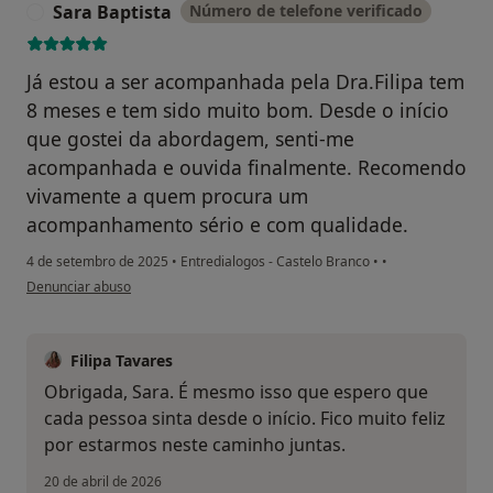
Sara Baptista
Número de telefone verificado
S
Já estou a ser acompanhada pela Dra.Filipa tem
8 meses e tem sido muito bom. Desde o início
que gostei da abordagem, senti-me
acompanhada e ouvida finalmente. Recomendo
vivamente a quem procura um
acompanhamento sério e com qualidade.
4 de setembro de 2025
•
Entredialogos - Castelo Branco
•
•
na opinião do utilizador Sara Baptista
Denunciar abuso
Filipa Tavares
Obrigada, Sara. É mesmo isso que espero que
cada pessoa sinta desde o início. Fico muito feliz
por estarmos neste caminho juntas.
20 de abril de 2026