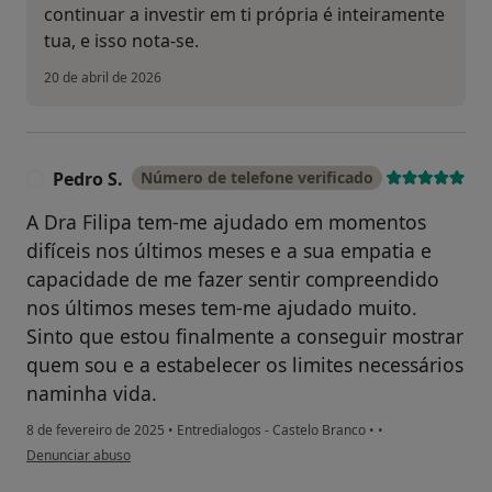
continuar a investir em ti própria é inteiramente
tua, e isso nota-se.
20 de abril de 2026
Pedro S.
Número de telefone verificado
P
A Dra Filipa tem-me ajudado em momentos
difíceis nos últimos meses e a sua empatia e
capacidade de me fazer sentir compreendido
nos últimos meses tem-me ajudado muito.
Sinto que estou finalmente a conseguir mostrar
quem sou e a estabelecer os limites necessários
naminha vida.
8 de fevereiro de 2025
•
Entredialogos - Castelo Branco
•
•
na opinião do utilizador Pedro S.
Denunciar abuso