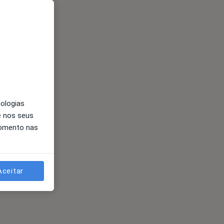
nologias
e nos seus
momento nas
Aceitar