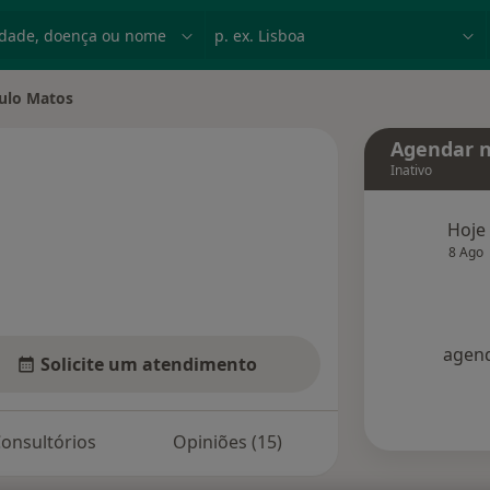
dade, doença ou nome
p. ex. Lisboa
ulo Matos
cidade
Agendar n
Inativo
bre as especializações
Hoje
8 Ago
agend
Solicite um atendimento
onsultórios
Opiniões (15)