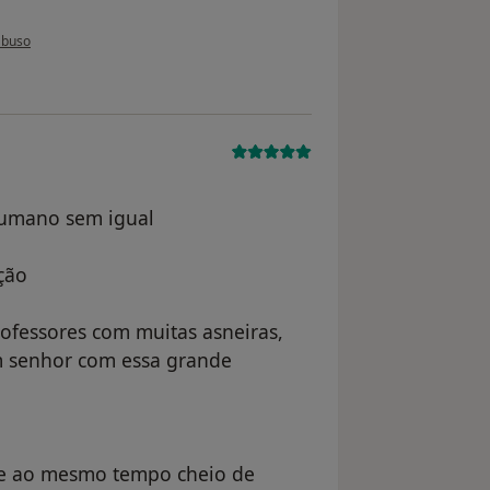
o utilizador Conta eliminada
abuso
humano sem igual
ção
professores com muitas asneiras,
m senhor com essa grande
te ao mesmo tempo cheio de