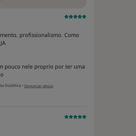
amento, profissionalismo. Como
JA
um pouco nele proprio por ter uma
mo
na opinião do utilizador Conta eliminada
ia Diabética
•
Denunciar abuso