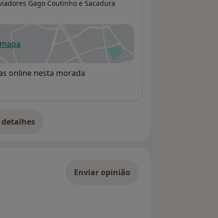
Aviadores Gago Coutinho e Sacadura
 mapa
re num novo separador
rvas online nesta morada
 detalhes
bre o endereço
Enviar opinião