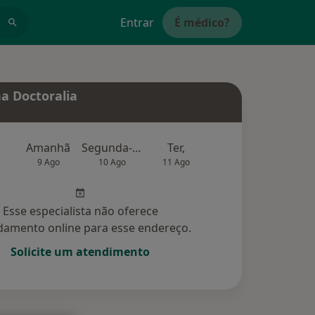
Entrar
É médico?
a Doctoralia
Amanhã
Segunda-feira
Ter,
Qua
Qui,
9 Ago
10 Ago
11 Ago
12 Ago
13 Ag
Esse especialista não oferece
amento online para esse endereço.
Solicite um atendimento