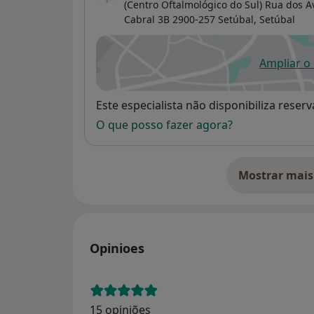
(Centro Oftalmológico do Sul) Rua dos 
Cabral 3B 2900-257 Setúbal,
Setúbal
Ampliar o
ab
Disponibilidade
Este especialista não disponibiliza rese
O que posso fazer agora?
Mostrar mais
so
Opinioes
15 opiniões