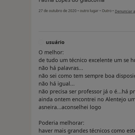
na opinião d
27 de outubro de 2020
•
outro lugar
•
Outro
•
Denunciar 
usuário
U
O melhor:
de tudo um técnico excelente um se 
não há palavras...
não sei como tem sempre boa disposi
não há igual...
não precisa ser professor já o é...há 
ainda ontem encontrei no Alentejo u
asneira...aconselhei logo
Poderia melhorar:
haver mais grandes técnicos como es