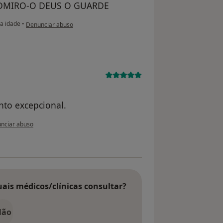
..ADMIRO-O DEUS O GUARDE
na opinião do utilizador usuário
a idade
•
Denunciar abuso
nto excepcional.
inião do utilizador paciente anônimo
nciar abuso
uais médicos/clínicas consultar?
Não