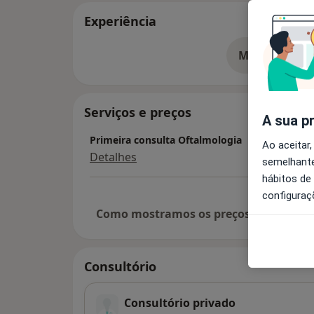
Experiência
Mostrar mais
so
Serviços e preços
A sua p
Primeira consulta Oftalmologia
Ao aceitar,
Detalhes
semelhante
hábitos de
configuraç
Como mostramos os preços?
Consultório
Consultório privado