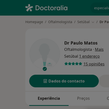
especiali
Homepage
Oftalmologista
Setúbal
Dr Pa
Mudar de 
Dr Paulo Matos
so
Oftalmologista
·
Mais
Setúbal
1 endereço
15 opiniões
Dados do contacto
Experiência
Preços
C