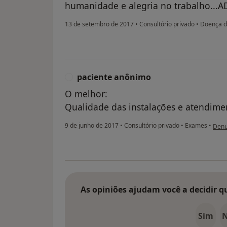
humanidade e alegria no trabalho.
13 de setembro de 2017
•
Consultório privado
•
Doença d
paciente anônimo
P
O melhor:
Qualidade das instalações e atendime
na op
9 de junho de 2017
•
Consultório privado
•
Exames
•
Denu
As opiniões ajudam você a decidir q
Sim