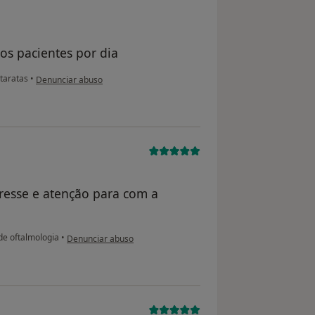
os pacientes por dia
na opinião do utilizador usuário
taratas
•
Denunciar abuso
eresse e atenção para com a
na opinião do utilizador Conta eliminada
de oftalmologia
•
Denunciar abuso