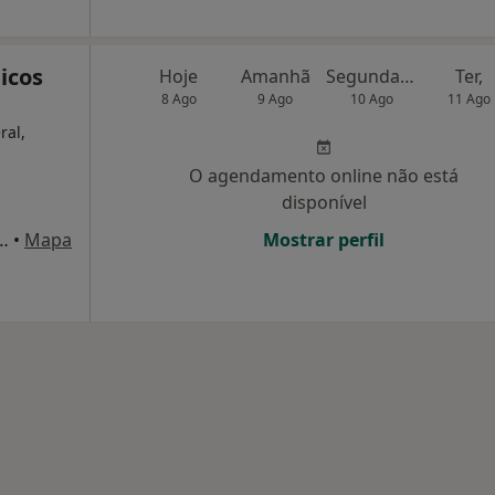
icos
Hoje
Amanhã
Segunda-feira
Ter,
8 Ago
9 Ago
10 Ago
11 Ago
ral,
O agendamento online não está
disponível
rande Guerra, 6 - 1º Fte., Setúbal
•
Mapa
Mostrar perfil