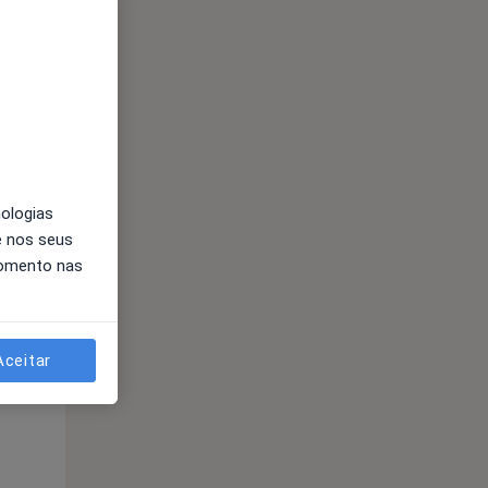
Qua
Qui,
Sex,
12 Ago
13 Ago
14 Ago
nologias
e nos seus
momento nas
Qua
Qui,
Sex,
12 Ago
13 Ago
14 Ago
Aceitar