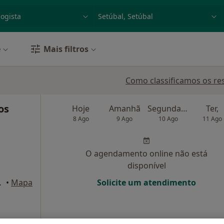
dade, doença ou nome
p. ex. Lisboa
e
Mais filtros
Como classificamos os re
os
Hoje
Amanhã
Segunda-feira
Ter,
8 Ago
9 Ago
10 Ago
11 Ago
O agendamento online não está
disponível
 Pinhal Novo
•
Mapa
Solicite um atendimento