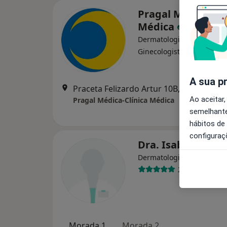
Pragal Médica-Clí
Médica
Dermatologista, Cardiolog
·
Mais
Ginecologista
A sua p
Praceta Felizardo Artur 10B, 2ºC, Almad
Ao aceitar,
Pragal Médica-Clínica Médica
semelhante
hábitos de
configuraç
Dra. Isabel Anes
Dermatologista
2 opiniões
Morada 1
Morada 2