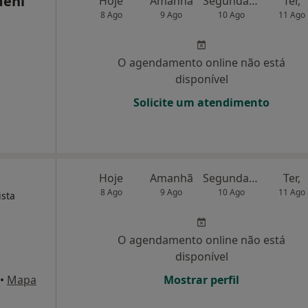
meni
Hoje
Amanhã
Segunda-feira
Ter,
8 Ago
9 Ago
10 Ago
11 Ago
O agendamento online não está
disponível
Solicite um atendimento
Hoje
Amanhã
Segunda-feira
Ter,
8 Ago
9 Ago
10 Ago
11 Ago
ista
O agendamento online não está
disponível
•
Mapa
Mostrar perfil