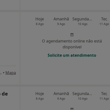
Hoje
Amanhã
Segunda-feira
Ter,
8 Ago
9 Ago
10 Ago
11 Ago
O agendamento online não está
disponível
Solicite um atendimento
 Grande Guerra, 6, 1ºF, Setúbal
•
Mapa
 de
Hoje
Amanhã
Segunda-feira
Ter,
8 Ago
9 Ago
10 Ago
11 Ago