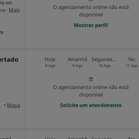
sta em
O agendamento online não está
·
Mais
iro
disponível
Mostrar perfil
em
urtado
Hoje
Amanhã
Segunda-feira
Ter,
8 Ago
9 Ago
10 Ago
11 Ago
O agendamento online não está
disponível
ijó, Almada
•
Mapa
Solicite um atendimento