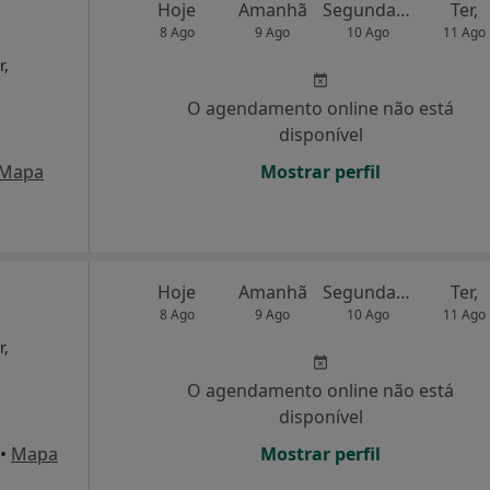
a
Hoje
Amanhã
Segunda-feira
Ter,
8 Ago
9 Ago
10 Ago
11 Ago
r,
O agendamento online não está
disponível
Mapa
Mostrar perfil
Hoje
Amanhã
Segunda-feira
Ter,
8 Ago
9 Ago
10 Ago
11 Ago
r,
O agendamento online não está
disponível
•
Mapa
Mostrar perfil