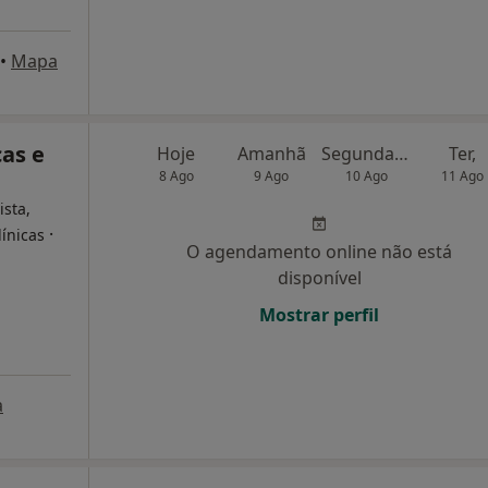
•
Mapa
cas e
Hoje
Amanhã
Segunda-feira
Ter,
8 Ago
9 Ago
10 Ago
11 Ago
ista,
·
línicas
O agendamento online não está
disponível
Mostrar perfil
a