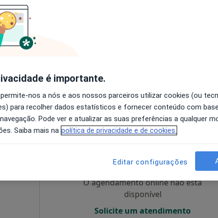
nica
Hoje
Amanhã
Segunda-feira
Ter,
8 Ago
9 Ago
10 Ago
11 Ago
ista,
O agendamento online não está
disponível
rivacidade é importante.
a
•
Mapa
Mostrar perfil
 permite-nos a nós e aos nossos parceiros utilizar cookies (ou tec
s) para recolher dados estatísticos e fornecer conteúdo com bas
 navegação. Pode ver e atualizar as suas preferências a qualquer 
ões. Saiba mais na
política de privacidade e de cookies.
Hoje
Amanhã
Segunda-feira
Ter,
8 Ago
9 Ago
10 Ago
11 Ago
Editar configurações
O agendamento online não está
disponível
Solicite um atendimento