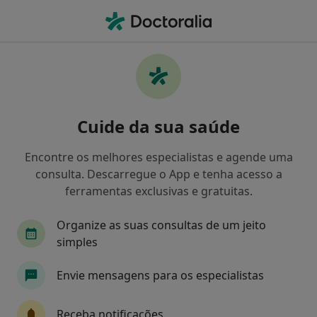
Men
Ginecologista • Setúbal, Setúbal
Filters
Mapa
Ginecologistas em Setúbal
Cuide da sua saúde
Como classificamos os resultados
Encontre os melhores especialistas e agende uma
consulta. Descarregue o App e tenha acesso a
ferramentas exclusivas e gratuitas.
Organize as suas consultas de um jeito
simples
Envie mensagens para os especialistas
Dra. Filomena Nunes
Ginecologista
Receba notificações