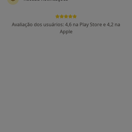
Rua Salgueiro Maia, Loja 15D - Almada, Almada
•
Mapa
Human Clinic
Esse especialista não oferece agendamento online para esse endereço.
Avaliação dos usuários: 4,6 na Play Store e 4,2 na
Apple
Solicite um atendimento
Clinisul - Centro Médico Ecográfico Lda
·
Ginecologista, Acupuntor, Especialista em análises clínicas
Mais
Rua do Regil n⁰ 2 A e B, Ramalha ALMADA, Almada
•
Mapa
Clinisul - Centro Médico Ecográfico Lda