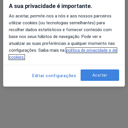
Morada 1
Morada 2
Morada 3
Morada 4
A sua privacidade é importante.
Ao aceitar, permite-nos a nós e aos nossos parceiros
Alameda dos Oceanos 96, Lisboa
•
Mapa
utilizar cookies (ou tecnologias semelhantes) para
Consultório Parque das Nações (Vila Expo)
recolher dados estatísticos e fornecer conteúdo com
Primeira consulta Ginecologia - Obstetricia
110 €
base nos seus hábitos de navegação. Pode ver e
Esse especialista não oferece agendamento online para esse endereço.
atualizar as suas preferências a qualquer momento nas
configurações. Saiba mais na
política de privacidade e de
Solicite um atendimento
cookies.
Aceitar
Editar configurações
Dra. Ivone Lopes Dias