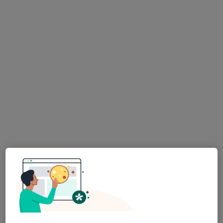
Mostrar perfil
Especialistas disponíveis
Estes especialistas encontram-se fora de Setúbal,
Setúbal, em áreas próximas à sua busca.
Dra. Alini Cunha
Ginecologista
222 opiniões