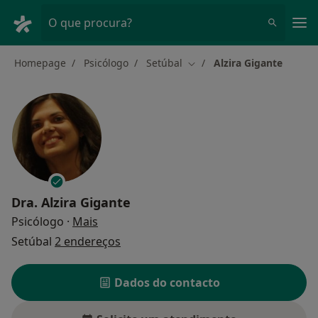
Men
O que procura?
Homepage
Psicólogo
Setúbal
Alzira Gigante
Mudar de cidade
Dra.
Alzira Gigante
sobre as especializações
Psicólogo
·
Mais
Setúbal
2 endereços
Dados do contacto