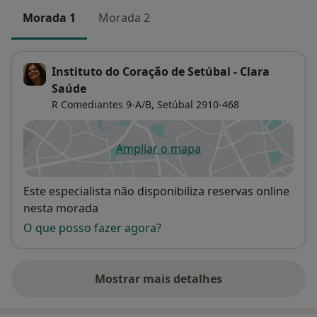
Morada 1
Morada 2
Instituto do Coração de Setúbal - Clara
Saúde
R Comediantes 9-A/B,
Setúbal
2910-468
Ampliar o mapa
abre num novo separador
Disponibilidade
Este especialista não disponibiliza reservas online
nesta morada
O que posso fazer agora?
Mostrar mais detalhes
sobre o endereço