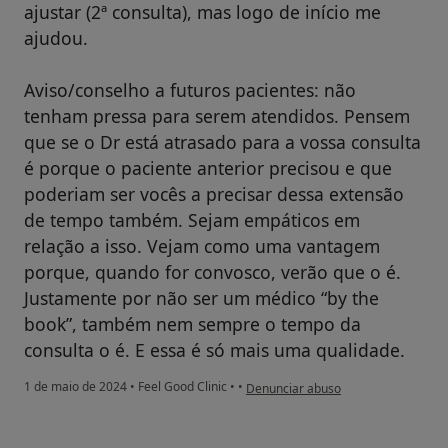
ajustar (2ª consulta), mas logo de início me
ajudou.
Aviso/conselho a futuros pacientes: não
tenham pressa para serem atendidos. Pensem
que se o Dr está atrasado para a vossa consulta
é porque o paciente anterior precisou e que
poderiam ser vocês a precisar dessa extensão
de tempo também. Sejam empáticos em
relação a isso. Vejam como uma vantagem
porque, quando for convosco, verão que o é.
Justamente por não ser um médico “by the
book”, também nem sempre o tempo da
consulta o é. E essa é só mais uma qualidade.
na opinião do utilizador DV
1 de maio de 2024
•
Feel Good Clinic
•
•
Denunciar abuso