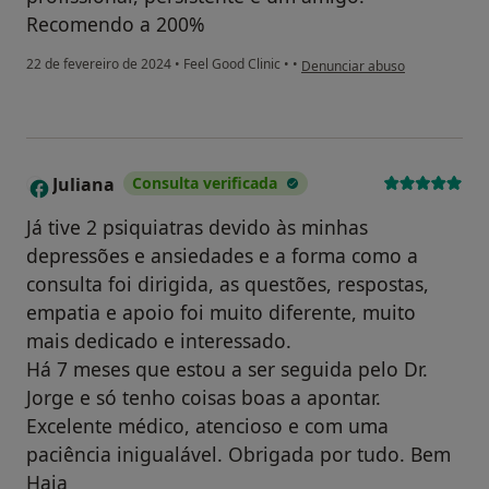
Recomendo a 200%
na opinião do utilizador Julian
22 de fevereiro de 2024
•
Feel Good Clinic
•
•
Denunciar abuso
Juliana
Consulta verificada
J
Já tive 2 psiquiatras devido às minhas
depressões e ansiedades e a forma como a
consulta foi dirigida, as questões, respostas,
empatia e apoio foi muito diferente, muito
mais dedicado e interessado.
Há 7 meses que estou a ser seguida pelo Dr.
Jorge e só tenho coisas boas a apontar.
Excelente médico, atencioso e com uma
paciência inigualável. Obrigada por tudo. Bem
Haja