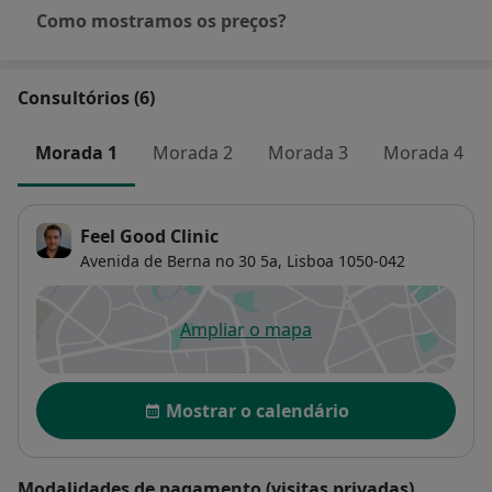
Como mostramos os preços?
Encontros Científicos:
Participação em diversos congressos nacionais e
Consultórios (6)
internacionais (Nice (França), Munique (Alemanha),
Madrid (Espanha), Florença (Itália), Bergen (Noruega),
Morada 1
Morada 2
Morada 3
Morada 4
Copenhaga (Dinamarca));
Artigos científicos:
Publicações em revistas nacionais e internacionais.
Feel Good Clinic
Avenida de Berna no 30 5a,
Lisboa
1050-042
Ampliar o mapa
abre num novo separador
Disponibilidade
Mostrar o calendário
Modalidades de pagamento (visitas privadas)