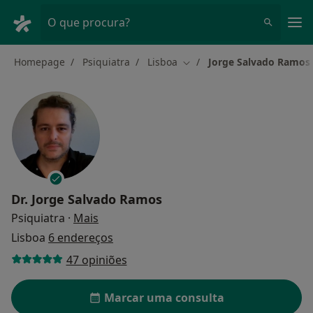
Men
O que procura?
Homepage
Psiquiatra
Lisboa
Jorge Salvado Ramos
Mudar de cidade
Dr.
Jorge Salvado Ramos
sobre as especializações
Psiquiatra
·
Mais
Lisboa
6 endereços
47 opiniões
Marcar uma consulta