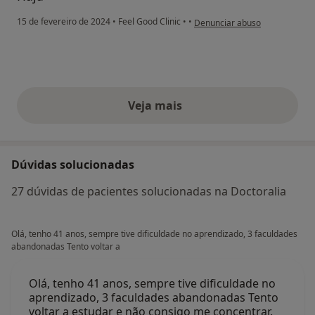
na opinião do utilizador Juliana
15 de fevereiro de 2024
•
Feel Good Clinic
•
•
Denunciar abuso
Veja mais
opiniões acima
Dúvidas solucionadas
27 dúvidas de pacientes solucionadas na Doctoralia
Olá, tenho 41 anos, sempre tive dificuldade no aprendizado, 3 faculdades
abandonadas Tento voltar a
Olá, tenho 41 anos, sempre tive dificuldade no
aprendizado, 3 faculdades abandonadas Tento
voltar a estudar e não consigo me concentrar.