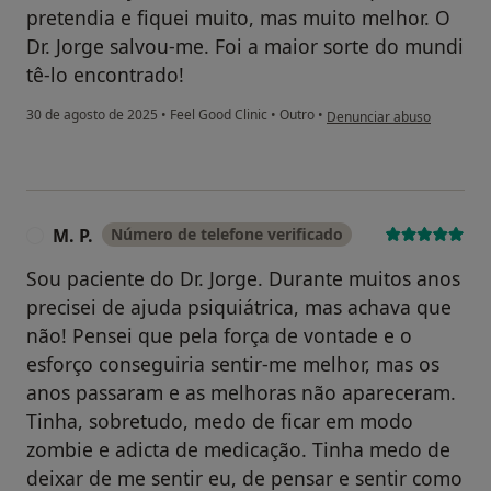
pretendia e fiquei muito, mas muito melhor. O
Dr. Jorge salvou-me. Foi a maior sorte do mundi
tê-lo encontrado!
na opinião do utilizador M
30 de agosto de 2025
•
Feel Good Clinic
•
Outro
•
Denunciar abuso
M. P.
Número de telefone verificado
M
Sou paciente do Dr. Jorge. Durante muitos anos
precisei de ajuda psiquiátrica, mas achava que
não! Pensei que pela força de vontade e o
esforço conseguiria sentir-me melhor, mas os
anos passaram e as melhoras não apareceram.
Tinha, sobretudo, medo de ficar em modo
zombie e adicta de medicação. Tinha medo de
deixar de me sentir eu, de pensar e sentir como