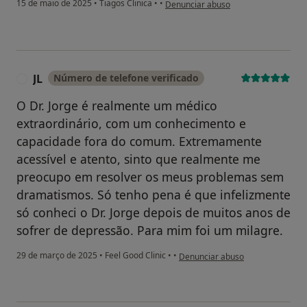
na opinião do utilizador Rosário Olive
15 de maio de 2025
•
Tiagos Clinica
•
•
Denunciar abuso
JL
Número de telefone verificado
J
O Dr. Jorge é realmente um médico
extraordinário, com um conhecimento e
capacidade fora do comum. Extremamente
acessível e atento, sinto que realmente me
preocupo em resolver os meus problemas sem
dramatismos. Só tenho pena é que infelizmente
só conheci o Dr. Jorge depois de muitos anos de
sofrer de depressão. Para mim foi um milagre.
na opinião do utilizador JL
29 de março de 2025
•
Feel Good Clinic
•
•
Denunciar abuso