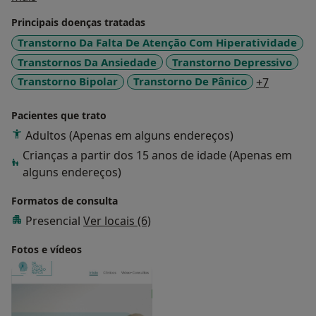
Principais doenças tratadas
Formação Pós-Graduada e Especialização em
Transtorno Da Falta De Atenção Com Hiperatividade
Psiquiatria e Saúde Mental:
Transtornos Da Ansiedade
Transtorno Depressivo
Desde Janeiro de 2012, até à actualidade, a trabalhar
no Serviço de Psiquiatria do Hospital Fernando
a11y_sr_
Transtorno Bipolar
Transtorno De Pânico
+7
Fonseca.
Pacientes que trato
Especialista em Psiquiatria e Saúde mental, com a
Adultos (Apenas em alguns endereços)
Classificação final de 19.41.
Crianças a partir dos 15 anos de idade (Apenas em
alguns endereços)
Formação em Psicoterapias:
Formação em Terapia Interpessoal;
Formatos de consulta
Presencial
Ver locais (6)
Formação em Terapia Cognitivo Comportamental da
Fotos e vídeos
Associação Central de Psiquiatria;
Formação em Perturbação Obsessivo-Compulsiva
(Terapia de Exposição e Prevenção de Resposta),