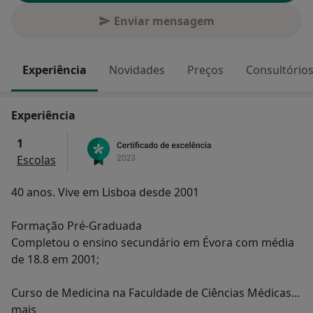
Enviar mensagem
Experiência
Novidades
Preços
Consultório
Experiência
1
Escolas
40 anos. Vive em Lisboa desde 2001
Formação Pré-Graduada
Completou o ensino secundário em Évora com média
de 18.8 em 2001;
Curso de Medicina na Faculdade de Ciências Médicas
Sobre mim
com a classificação de Bom entre 2001 e 2007;
mais