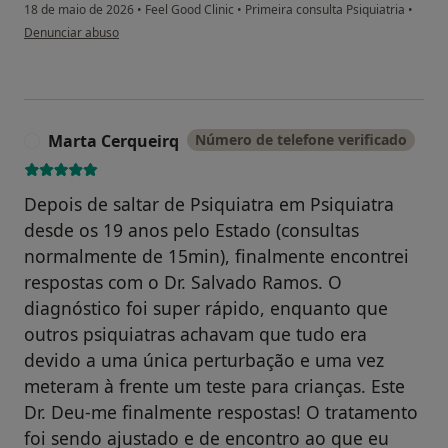
18 de maio de 2026
•
Feel Good Clinic
•
Primeira consulta Psiquiatria
•
na opinião do utilizador Lurdes Garcia
Denunciar abuso
Marta Cerqueirq
Número de telefone verificado
M
Depois de saltar de Psiquiatra em Psiquiatra
desde os 19 anos pelo Estado (consultas
normalmente de 15min), finalmente encontrei
respostas com o Dr. Salvado Ramos. O
diagnóstico foi super rápido, enquanto que
outros psiquiatras achavam que tudo era
devido a uma única perturbação e uma vez
meteram à frente um teste para crianças. Este
Dr. Deu-me finalmente respostas! O tratamento
foi sendo ajustado e de encontro ao que eu