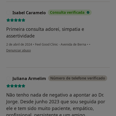
Isabel Caramelo
Consulta verificada
I
Primeira consulta adorei, simpatia e
assertividade
2 de abril de 2024
•
Feel Good Clinic - Avenida de Berna
•
•
na opinião do utilizador Isabel Caramelo
Denunciar abuso
Juliana Armelim
Número de telefone verificado
J
Não tenho nada de negativo a apontar ao Dr.
Jorge. Desde junho 2023 que sou seguida por
ele e tem sido muito paciente, empático,
profissional, persistente e um amigo.