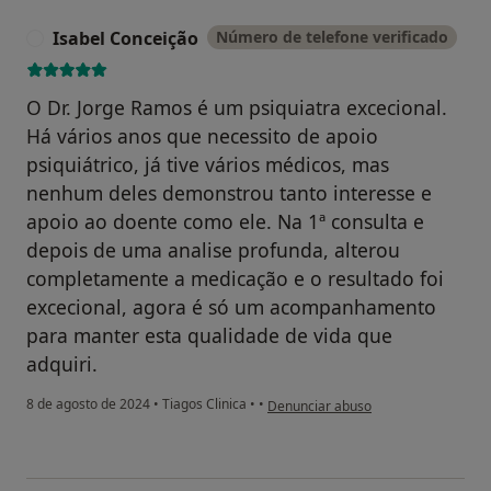
Isabel Conceição
Número de telefone verificado
I
O Dr. Jorge Ramos é um psiquiatra excecional.
Há vários anos que necessito de apoio
psiquiátrico, já tive vários médicos, mas
nenhum deles demonstrou tanto interesse e
apoio ao doente como ele. Na 1ª consulta e
depois de uma analise profunda, alterou
completamente a medicação e o resultado foi
excecional, agora é só um acompanhamento
para manter esta qualidade de vida que
adquiri.
na opinião do utilizador Isabel Conc
8 de agosto de 2024
•
Tiagos Clinica
•
•
Denunciar abuso