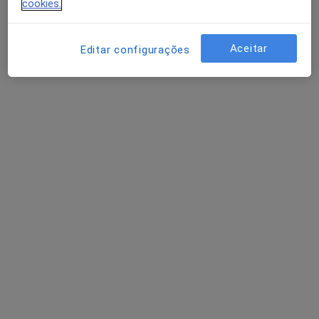
cookies.
Aceitar
Editar configurações
Dra. Elízabeth Péan
Dentista
66 opiniões
Avenida da República, Lisboa
•
Mapa
Dra. Elízabeth Péan
Primeira consulta Medicina dentária
60 €
Esse especialista não oferece agendamento online para esse endereço.
Solicite um atendimento
Outros especialistas na sua área
De momento, não há vagas disponíveis. Volte mais
tarde para ver se há novas vagas.