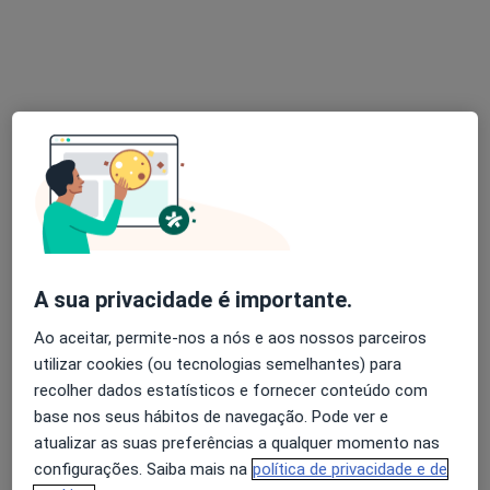
Dentista
Rua Torcato José Clavine nº 19 1ºdto, Almada
•
Mapa
Clínica de Medicina Dentária Odontoprev
Destartarização
50 €
Esse especialista não oferece agendamento online para esse endereço.
Solicite um atendimento
Especialistas disponíveis
A sua privacidade é importante.
Estes especialistas encontram-se fora de Setúbal,
Ao aceitar, permite-nos a nós e aos nossos parceiros
Setúbal, em áreas próximas à sua busca.
utilizar cookies (ou tecnologias semelhantes) para
recolher dados estatísticos e fornecer conteúdo com
base nos seus hábitos de navegação. Pode ver e
atualizar as suas preferências a qualquer momento nas
configurações. Saiba mais na
política de privacidade e de