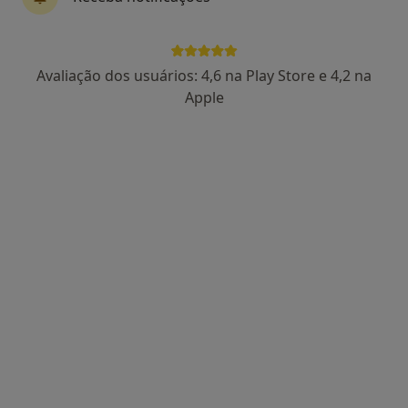
1 opinião
Rua dos Castanheiros 3B,
•
Mapa
Dentarmed, CMD
Avaliação dos usuários: 4,6 na Play Store e 4,2 na
Aparelho Fixo
desde 1 000 €
Apple
Esse especialista não oferece agendamento online para esse endereço.
Solicite um atendimento
Rita Ramos
Dentista