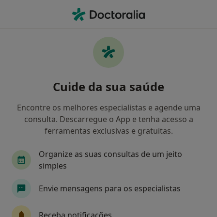
Men
Dentista • Setúbal, Setúbal
Filters
Mapa
Dentistas em Setúbal
Cuide da sua saúde
Como classificamos os resultados
Encontre os melhores especialistas e agende uma
consulta. Descarregue o App e tenha acesso a
ferramentas exclusivas e gratuitas.
Organize as suas consultas de um jeito
simples
Envie mensagens para os especialistas
Dr. Alexandre Goulão
Dentista
Receba notificações