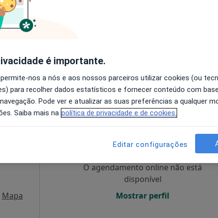
eral,
O agendamento online não está
disponível
a
•
Mapa
Mostrar perfil
rivacidade é importante.
a
sponível
 permite-nos a nós e aos nossos parceiros utilizar cookies (ou tec
s) para recolher dados estatísticos e fornecer conteúdo com bas
 navegação. Pode ver e atualizar as suas preferências a qualquer 
ões. Saiba mais na
política de privacidade e de cookies.
da
Hoje
Amanhã
Ter,
Qua
9 Ago
10 Ago
11 Ago
12 Ago
gista,
Editar configurações
O agendamento online não está
disponível
Mapa
Mostrar perfil