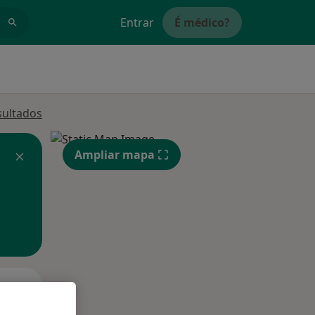
Entrar
É médico?
sultados
Ampliar mapa
Qui,
Sex,
Sáb,
13 Ago
14 Ago
15 Ago