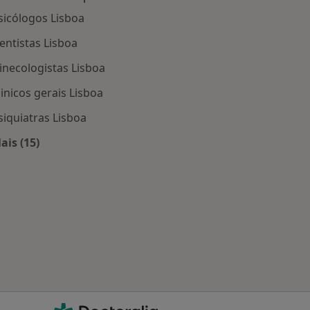
sicólogos Lisboa
entistas Lisboa
inecologistas Lisboa
linicos gerais Lisboa
siquiatras Lisboa
ais (15)
Mais na categoria: Os médicos mais procurados
Lisboa
Doctoralia - Homepage