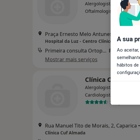
Alergologista, Cirurgião g
·
Mais
Oftalmologista
Praça Ernesto Melo Antunes, 1, Amador
A sua p
Hospital da Luz - Centro Clínico da Amador
Primeira consulta Ortopedia e Traumatologia
Preço não di
Ao aceitar,
semelhante
Mostrar mais serviços
hábitos de
configuraç
Clínica Cuf Alma
Alergologista, Anestesiolo
·
Mais
Cardiologista
39 opiniões
Rua Manuel Tito de Morais, 2, Caparica
•
Clínica Cuf Almada