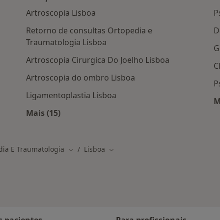
Artroscopia Lisboa
P
Retorno de consultas Ortopedia e
D
Traumatologia Lisboa
G
Artroscopia Cirurgica Do Joelho Lisboa
C
Artroscopia do ombro Lisboa
P
Ligamentoplastia Lisboa
M
em Lisboa
Mais (15)
Mais na categoria: Serviços relacionados em 
dia E Traumatologia
Lisboa
Mudar de cidade
Mudar de cidade