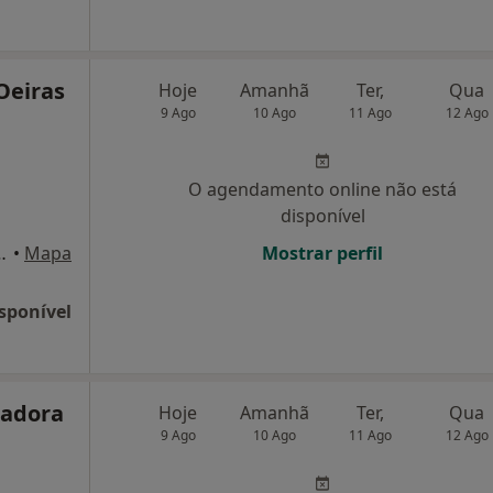
 Oeiras
Hoje
Amanhã
Ter,
Qua
9 Ago
10 Ago
11 Ago
12 Ago
O agendamento online não está
disponível
2 2780-379 Oeiras, Oeiras
•
Mapa
Mostrar perfil
sponível
madora
Hoje
Amanhã
Ter,
Qua
9 Ago
10 Ago
11 Ago
12 Ago