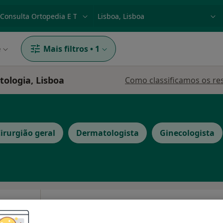
dade, doença ou nome
p. ex. Lisboa
e
Mais filtros
•
1
ologia, Lisboa
Como classificamos os re
irurgião geral
Dermatologista
Ginecologista
 Centro
Hoje
Amanhã
Ter,
Qua
ra
9 Ago
10 Ago
11 Ago
12 Ago