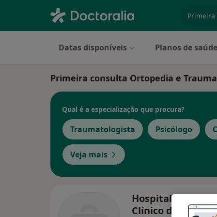
especiali
Datas disponíveis
Planos de saúd
Primeira consulta Ortopedia e Traumat
Qual é a especialização que procura?
Traumatologista
Psicólogo
C
Veja mais
Hospital da Luz -
Clínico da Amado