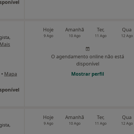
sponível
Hoje
Amanhã
Ter,
Qua
9 Ago
10 Ago
11 Ago
12 Ago
gista,
Mais
O agendamento online não está
disponível
•
Mapa
Mostrar perfil
sponível
Hoje
Amanhã
Ter,
Qua
9 Ago
10 Ago
11 Ago
12 Ago
gista,