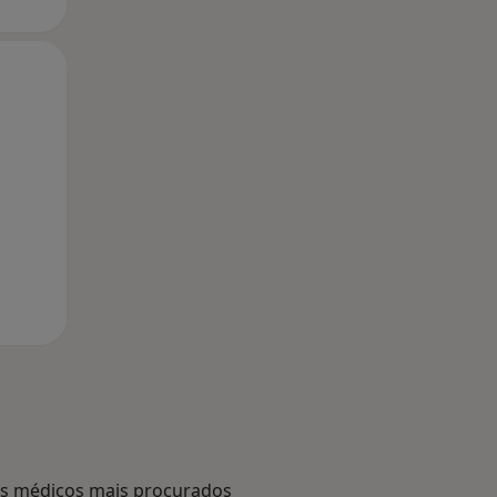
Qui,
Sex,
Sáb,
13 Ago
14 Ago
15 Ago
s médicos mais procurados