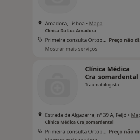
Amadora, Lisboa
•
Mapa
Clinica Da Luz Amadora
Primeira consulta Ortopedia e Traumatologia
Preço não di
Mostrar mais serviços
Clínica Médica
Cra_somardental
Traumatologista
Estrada da Algazarra, nº 39 A, Feijó
•
Ma
Clínica Médica Cra_somardental
Primeira consulta Ortopedia e Traumatologia
Preço não di