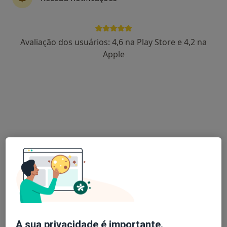
Dr. Nuno Marques Luís
Avaliação dos usuários: 4,6 na Play Store e 4,2 na
Traumatologista, Médico do desporto
Apple
R. Mário Botas (Parque das Nações), Lisboa
•
Mapa
Hospital CUF Descobertas
Biopsia Do Joelho
Preço não disponível
Esse especialista não oferece agendamento online para esse endereço.
Solicite um atendimento
A sua privacidade é importante.