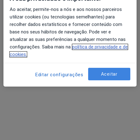
Ao aceitar, permite-nos a nós e aos nossos parceiros
André Barros
utilizar cookies (ou tecnologias semelhantes) para
Traumatologista
recolher dados estatísticos e fornecer conteúdo com
5 opiniões
base nos seus hábitos de navegação. Pode ver e
atualizar as suas preferências a qualquer momento nas
Morada 1
Morada 2
Morada 3
Morada 4
configurações. Saiba mais na
política de privacidade e de
cookies.
Rua Coro Sto Amaro Oeiras, 12 2780-379 Oeiras, Oeiras
•
Mapa
Hospital Da Luz - Oeiras
Aceitar
Editar configurações
Biopsia Do Joelho
Preço não disponível
Esse especialista não oferece agendamento online para esse endereço.
Solicite um atendimento