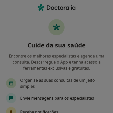
Men
Biopsia Do Joelho • Lisboa, Lisboa
Filters
• 1
Mapa
Biopsia Do Joelho, Lisboa
Cuide da sua saúde
Como classificamos os resultados
Encontre os melhores especialistas e agende uma
consulta. Descarregue o App e tenha acesso a
Qual é a especialização que procura?
ferramentas exclusivas e gratuitas.
Traumatologista
Cirurgião geral
Oftalmo
Organize as suas consultas de um jeito
simples
Envie mensagens para os especialistas
Receba notificações