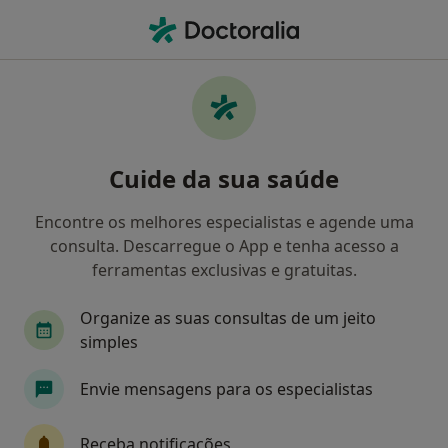
Men
Retorno De Consultas Ortopedia E Traumatologia • Lisboa, Lisboa
Filters
• 1
Mapa
Retorno de consultas Ortopedia e
Cuide da sua saúde
Traumatologia, Lisboa
Como classificamos os resultados
Encontre os melhores especialistas e agende uma
consulta. Descarregue o App e tenha acesso a
ferramentas exclusivas e gratuitas.
Qual é a especialização que procura?
Organize as suas consultas de um jeito
Traumatologista
Psicólogo
Cirurgião gera
simples
Envie mensagens para os especialistas
Receba notificações