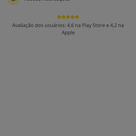
Avaliação dos usuários: 4,6 na Play Store e 4,2 na
Dr. José Reis
Apple
Traumatologista
9 opiniões
Avenida 5 de Outubro, 56 6º, Lisboa
•
Mapa
Clínica do Pé
Retorno de consultas Ortopedia e Traumatologia
Preço não disponível
Esse especialista não oferece agendamento online para esse endereço.
Solicite um atendimento