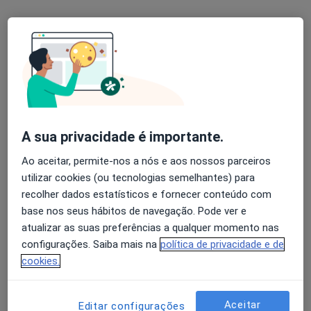
Dr. Delfin Tavares
Traumatologista
Av. 5 de outubro 68 - 8º D, Lisboa
•
Mapa
Ent Clinik - Clínica Médica
A sua privacidade é importante.
Retorno de consultas Ortopedia e Traumatologia
desde 80 €
Ao aceitar, permite-nos a nós e aos nossos parceiros
Esse especialista não oferece agendamento online para esse endereço.
utilizar cookies (ou tecnologias semelhantes) para
Solicite um atendimento
recolher dados estatísticos e fornecer conteúdo com
base nos seus hábitos de navegação. Pode ver e
atualizar as suas preferências a qualquer momento nas
configurações. Saiba mais na
política de privacidade e de
cookies.
Aceitar
Editar configurações