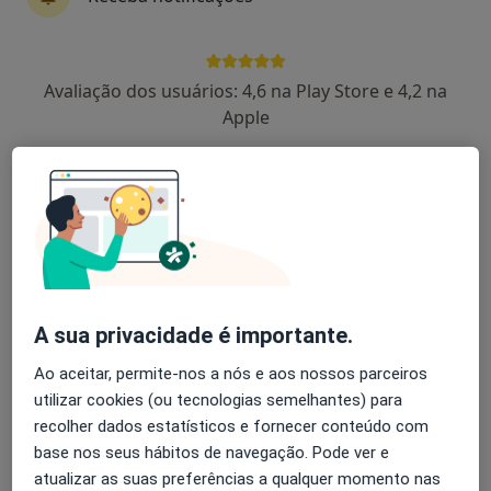
Dr. Nuno Marques Luís
Avaliação dos usuários: 4,6 na Play Store e 4,2 na
Traumatologista, Médico do desporto
Apple
R. Mário Botas (Parque das Nações), Lisboa
•
Mapa
Hospital CUF Descobertas
Meniscectomia
Preço não disponível
Esse especialista não oferece agendamento online para esse endereço.
Solicite um atendimento
A sua privacidade é importante.
Ao aceitar, permite-nos a nós e aos nossos parceiros
utilizar cookies (ou tecnologias semelhantes) para
recolher dados estatísticos e fornecer conteúdo com
base nos seus hábitos de navegação. Pode ver e
atualizar as suas preferências a qualquer momento nas