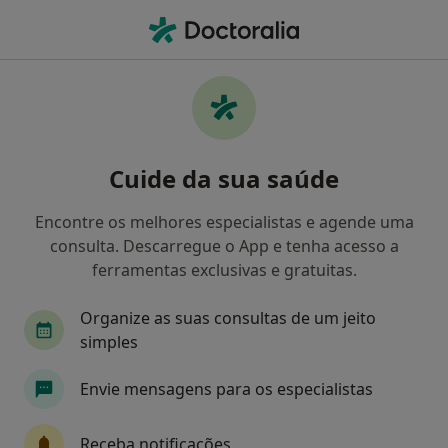
Men
Meniscectomia • Lisboa, Lisboa
Filters
• 1
Mapa
Meniscectomia, Lisboa
Cuide da sua saúde
Como classificamos os resultados
Encontre os melhores especialistas e agende uma
consulta. Descarregue o App e tenha acesso a
Qual é a especialização que procura?
ferramentas exclusivas e gratuitas.
Traumatologista
Cardiologista
Dermatolo
Organize as suas consultas de um jeito
simples
Envie mensagens para os especialistas
Receba notificações