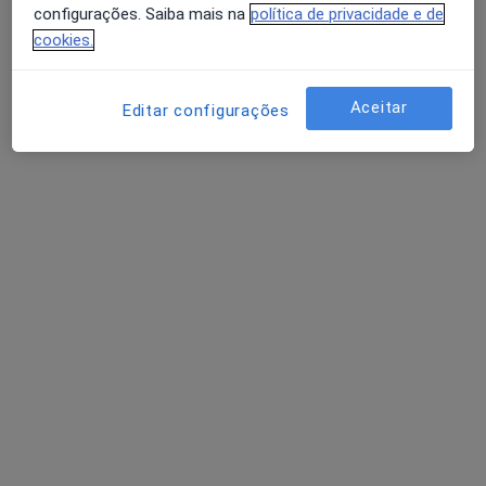
configurações. Saiba mais na
política de privacidade e de
cookies.
Dr. Antonio Oliveira
Traumatologista
1 opinião
Aceitar
Editar configurações
Morada 1
Morada 2
R Manuel Maria Viana, Lisboa
•
Mapa
Clínica Cuf Belém
Meniscectomia
Preço não disponível
Esse especialista não oferece agendamento online para esse endereço.
Solicite um atendimento