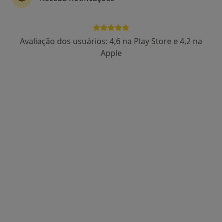
Prof. Nuno Monteiro Pereira
Avaliação dos usuários: 4,6 na Play Store e 4,2 na
Urologista
Apple
10 opiniões
Novo Edifício, Rua Abílio Mendes, Lisboa
•
Mapa
Hospital Lusíadas
Primeira consulta Urologia
120 €
Esse especialista não oferece agendamento online para esse endereço.
Solicite um atendimento