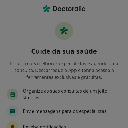
Men
Primeira Consulta Urologia • Lisboa, Lisboa
Filters
• 1
Mapa
Primeira consulta Urologia, Lisboa
Cuide da sua saúde
Como classificamos os resultados
Encontre os melhores especialistas e agende uma
consulta. Descarregue o App e tenha acesso a
Qual é a especialização que procura?
ferramentas exclusivas e gratuitas.
Urologista
Psicólogo
Pediatra
Dentis
Organize as suas consultas de um jeito
simples
Envie mensagens para os especialistas
Receba notificações