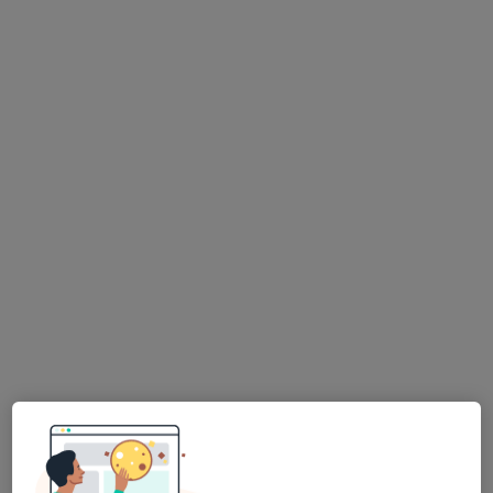
Dr. Aurélio Silva
Urologista
4 opiniões
R LINO ASSUNCAO 6, Paço de Arcos
•
Mapa
Clinia-Clínica Médica da linha
Primeira consulta Urologia
Preço não disponível
Esse especialista não oferece agendamento online para esse endereço.
Solicite um atendimento