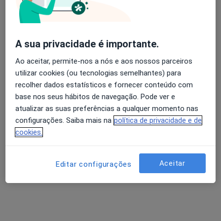
Dr. José Santos Dias
A sua privacidade é importante.
Urologista
19 opiniões
Ao aceitar, permite-nos a nós e aos nossos parceiros
utilizar cookies (ou tecnologias semelhantes) para
INSTITUTO DA PRÓSTATA E INCONTINÊNCIA URINÁRIA - LISBOA Rua Castilho, 71, 1º Esq, Lisboa
•
Mapa
recolher dados estatísticos e fornecer conteúdo com
Consultório privado
base nos seus hábitos de navegação. Pode ver e
Primeira consulta Urologia
Preço não disponível
atualizar as suas preferências a qualquer momento nas
Esse especialista não oferece agendamento online para esse endereço.
configurações. Saiba mais na
política de privacidade e de
cookies.
Solicite um atendimento
Aceitar
Editar configurações