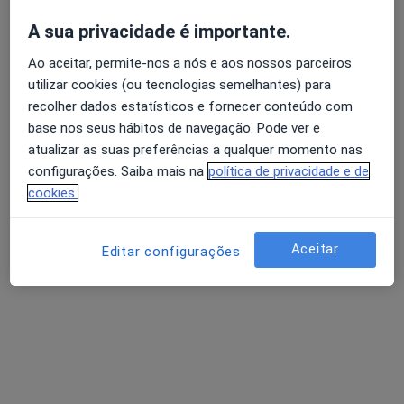
A sua privacidade é importante.
Ao aceitar, permite-nos a nós e aos nossos parceiros
Dr. Delfin Tavares
utilizar cookies (ou tecnologias semelhantes) para
Traumatologista
recolher dados estatísticos e fornecer conteúdo com
base nos seus hábitos de navegação. Pode ver e
Av. 5 de outubro 68 - 8º D, Lisboa
•
Mapa
atualizar as suas preferências a qualquer momento nas
Ent Clinik - Clínica Médica
configurações. Saiba mais na
política de privacidade e de
Primeira consulta Ortopedia e Traumatologia
desde 90 €
cookies.
Esse especialista não oferece agendamento online para esse endereço.
Aceitar
Solicite um atendimento
Editar configurações