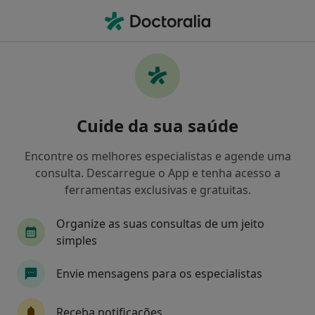
Men
Primeira Consulta Ortopedia E Traumatologia • Oeiras, Lisboa
Filters
• 1
Mapa
Primeira consulta Ortopedia e
Cuide da sua saúde
Traumatologia, Oeiras
Como classificamos os resultados
Encontre os melhores especialistas e agende uma
consulta. Descarregue o App e tenha acesso a
ferramentas exclusivas e gratuitas.
Qual é a especialização que procura?
Organize as suas consultas de um jeito
Traumatologista
Psicólogo
Cirurgião gera
simples
Envie mensagens para os especialistas
Receba notificações