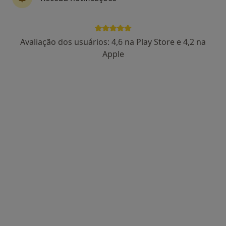
Avaliação dos usuários: 4,6 na Play Store e 4,2 na
Dr. José Reis
Apple
Traumatologista
9 opiniões
Avenida 5 de Outubro, 56 6º, Lisboa
•
Mapa
Clínica do Pé
Primeira consulta Ortopedia e Traumatologia
Preço não disponível
Esse especialista não oferece agendamento online para esse endereço.
Solicite um atendimento