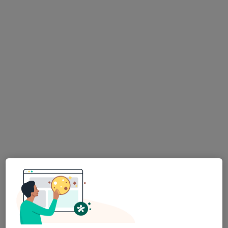
Dr. Frederico Teixeira
Traumatologista
8 opiniões
Rua Tierno Galvan, Torre 3, Piso 6, Sala 606, Lisboa
•
Mapa
CLIVIP - Clínica Médica
Primeira consulta Ortopedia e Traumatologia
80 €
Esse especialista não oferece agendamento online para esse endereço.
Solicite um atendimento