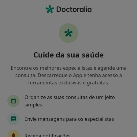
Men
Primeira Consulta Ortopedia E Traumatologia • Lisboa, Lisboa
Filters
• 1
Mapa
Primeira consulta Ortopedia e
Cuide da sua saúde
Traumatologia, Lisboa
Como classificamos os resultados
Encontre os melhores especialistas e agende uma
consulta. Descarregue o App e tenha acesso a
ferramentas exclusivas e gratuitas.
Qual é a especialização que procura?
Organize as suas consultas de um jeito
Traumatologista
Psicólogo
Cirurgião gera
simples
Envie mensagens para os especialistas
Receba notificações