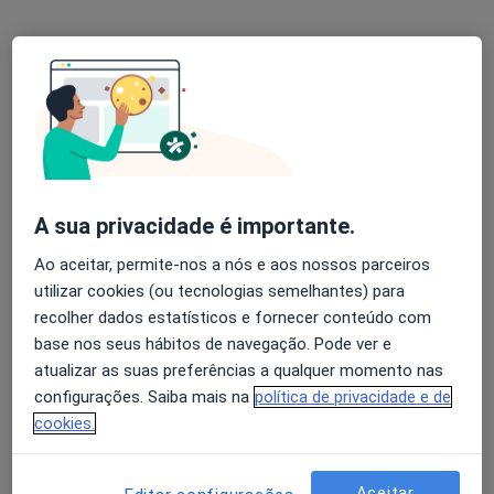
Dra. Eduarda Vidal
Traumatologista
A sua privacidade é importante.
2 opiniões
Ao aceitar, permite-nos a nós e aos nossos parceiros
Morada 1
Morada 2
utilizar cookies (ou tecnologias semelhantes) para
recolher dados estatísticos e fornecer conteúdo com
base nos seus hábitos de navegação. Pode ver e
Rua de Catembe, 165, Carcavelos
•
Mapa
atualizar as suas preferências a qualquer momento nas
Clínica Europa - Serviços Médicos
configurações. Saiba mais na
política de privacidade e de
Primeira consulta Ortopedia e Traumatologia
Preço não disponível
cookies.
Esse especialista não oferece agendamento online para esse endereço.
Solicite um atendimento
Aceitar