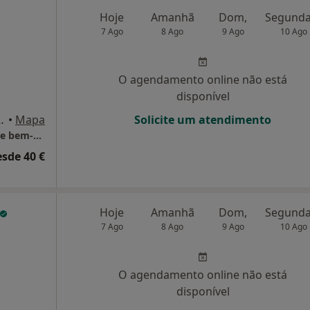
Hoje
Amanhã
Dom,
7 Ago
8 Ago
9 Ago
10 Ago
O agendamento online não está
disponível
, 84-CH Guimarães, Guimarães
•
Mapa
Solicite um atendimento
Centro Clínico Dra. Luísa Leal Saúde mental e bem-estar
esde 40 €
Hoje
Amanhã
Dom,
7 Ago
8 Ago
9 Ago
10 Ago
O agendamento online não está
disponível