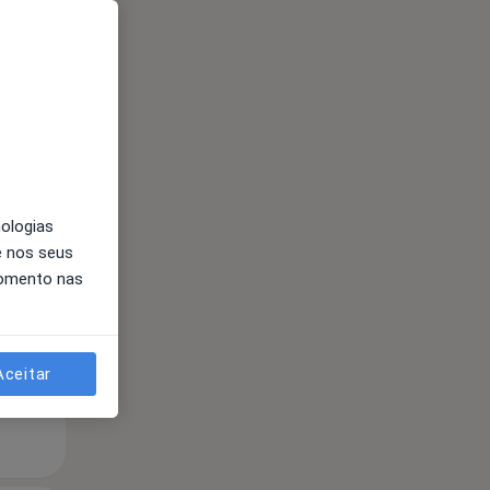
Segunda-feira
Ter,
Qua
Qui,
nologias
11 Ago
12 Ago
13 Ago
e nos seus
momento nas
Aceitar