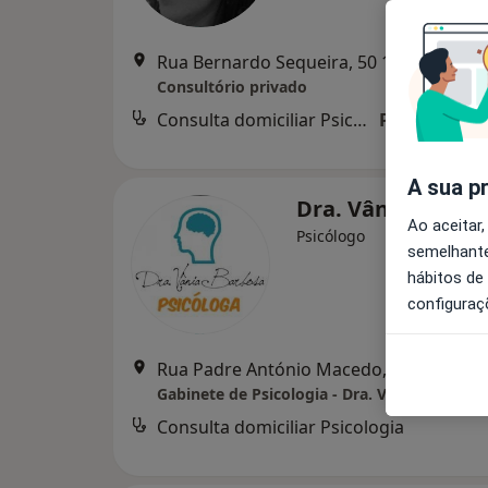
Rua Bernardo Sequeira, 50 1º Andar, sala 
Consultório privado
Consulta domiciliar Psicologia
Preço não di
A sua p
Dra. Vânia Barbo
Ao aceitar,
Psicólogo
semelhante
hábitos de
configuraç
Rua Padre António Macedo, nº 18 - Cavalões, Vila Nova d
Gabinete de Psicologia - Dra. Vânia Barbosa
Consulta domiciliar Psicologia