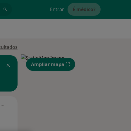
Entrar
É médico?
sultados
Ampliar mapa
Segunda-feira
Ter,
Qua
Qui,
11 Ago
12 Ago
13 Ago