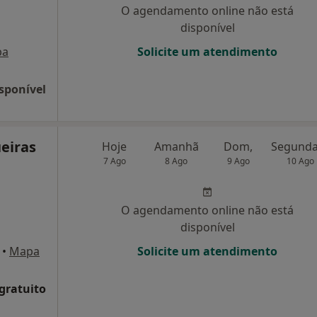
O agendamento online não está
disponível
pa
Solicite um atendimento
sponível
eiras
Hoje
Amanhã
Dom,
7 Ago
8 Ago
9 Ago
10 Ago
O agendamento online não está
disponível
•
Mapa
Solicite um atendimento
 gratuito