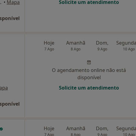
ndar, Sala A, Braga
•
Mapa
Solicite um atendimento
sponível
Hoje
Amanhã
Dom,
7 Ago
8 Ago
9 Ago
10 Ago
O agendamento online não está
disponível
apa
Solicite um atendimento
sponível
Hoje
Amanhã
Dom,
7 Ago
8 Ago
9 Ago
10 Ago