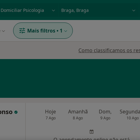
dade, doença ou nome
p. ex. Lisboa
e
Mais filtros
•
1
Como classificamos os re
fonso
Hoje
Amanhã
Dom,
7 Ago
8 Ago
9 Ago
10 Ago
O agendamento online não está