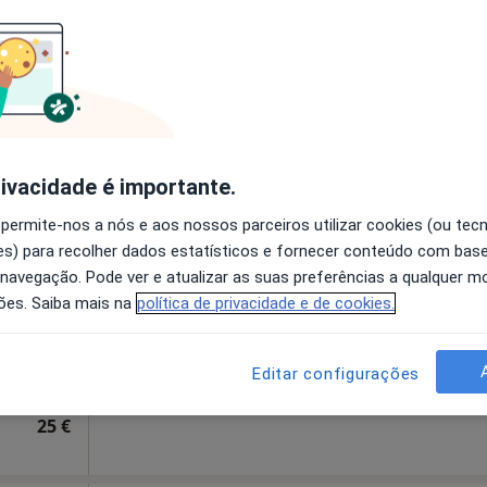
disponível
O Santa Tecla 4710-358 Braga , Braga
•
Mapa
Solicite um atendimento
sponível
rivacidade é importante.
sa
Hoje
Amanhã
Dom,
 permite-nos a nós e aos nossos parceiros utilizar cookies (ou tec
7 Ago
8 Ago
9 Ago
10 Ago
s) para recolher dados estatísticos e fornecer conteúdo com bas
 navegação. Pode ver e atualizar as suas preferências a qualquer 
ões. Saiba mais na
política de privacidade e de cookies.
O agendamento online não está
disponível
e Famalicão
•
Mapa
Solicite um atendimento
Editar configurações
25 €