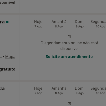
sponível
ira
Hoje
Amanhã
Dom,
7 Ago
8 Ago
9 Ago
10 Ago
O agendamento online não está
disponível
/c n 625 loja 8 Nespereira, Guimarães
•
Mapa
Solicite um atendimento
 gratuito
da
Hoje
Amanhã
Dom,
7 Ago
8 Ago
9 Ago
10 Ago