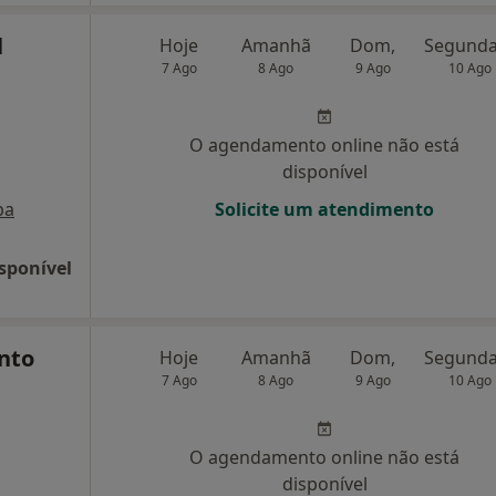
l
Hoje
Amanhã
Dom,
7 Ago
8 Ago
9 Ago
10 Ago
O agendamento online não está
disponível
pa
Solicite um atendimento
sponível
nto
Hoje
Amanhã
Dom,
7 Ago
8 Ago
9 Ago
10 Ago
O agendamento online não está
disponível