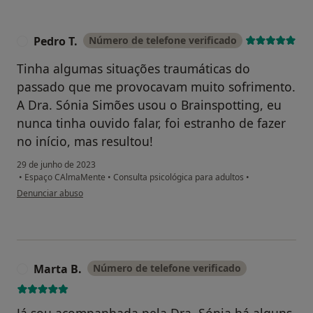
da Califórnia, San Diego, EUA. Até ao momento,
orientou 4 grupos da comunidade em edições do
Programa MBSR (2017/2018).
Pedro T.
Número de telefone verificado
P
Tinha algumas situações traumáticas do
passado que me provocavam muito sofrimento.
A Dra. Sónia Simões usou o Brainspotting, eu
nunca tinha ouvido falar, foi estranho de fazer
no início, mas resultou!
29 de junho de 2023
•
Espaço CAlmaMente
•
Consulta psicológica para adultos
•
na opinião do utilizador Pedro T.
Denunciar abuso
Marta B.
Número de telefone verificado
M