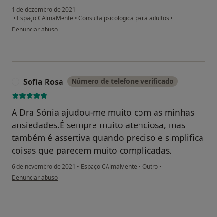
1 de dezembro de 2021
•
Espaço CAlmaMente
•
Consulta psicológica para adultos
•
na opinião do utilizador Manuel Soares
Denunciar abuso
Sofia Rosa
Número de telefone verificado
S
A Dra Sónia ajudou-me muito com as minhas
ansiedades.É sempre muito atenciosa, mas
também é assertiva quando preciso e simplifica
coisas que parecem muito complicadas.
6 de novembro de 2021
•
Espaço CAlmaMente
•
Outro
•
na opinião do utilizador Sofia Rosa
Denunciar abuso