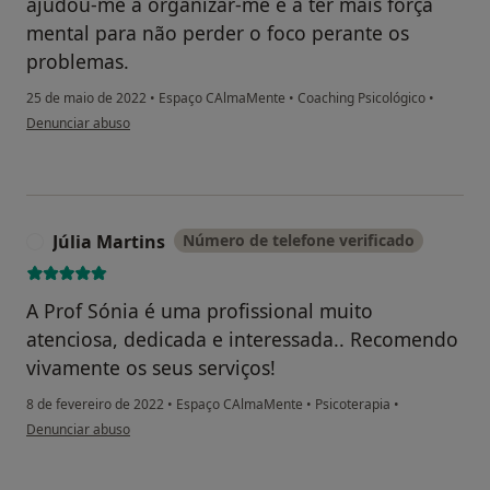
ajudou-me a organizar-me e a ter mais força
mental para não perder o foco perante os
problemas.
25 de maio de 2022
•
Espaço CAlmaMente
•
Coaching Psicológico
•
na opinião do utilizador João T.
Denunciar abuso
Júlia Martins
Número de telefone verificado
J
A Prof Sónia é uma profissional muito
atenciosa, dedicada e interessada.. Recomendo
vivamente os seus serviços!
8 de fevereiro de 2022
•
Espaço CAlmaMente
•
Psicoterapia
•
na opinião do utilizador Júlia Martins
Denunciar abuso