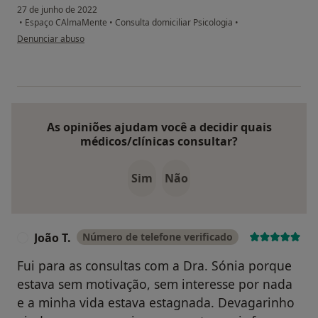
27 de junho de 2022
•
Espaço CAlmaMente
•
Consulta domiciliar Psicologia
•
na opinião do utilizador A de Paula
Denunciar abuso
As opiniões ajudam você a decidir quais
médicos/clínicas consultar?
Sim
Não
João T.
Número de telefone verificado
J
Fui para as consultas com a Dra. Sónia porque
estava sem motivação, sem interesse por nada
e a minha vida estava estagnada. Devagarinho