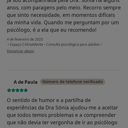
Já sou acompanhada pela Dra. Sónia há alguns
anos, com paragens pelo meio. Recorro sempre
que sinto necessidade, em momentos difíceis
da minha vida. Quando me perguntam por um
psicólogo, é a ela que eu recomendo!
4 de fevereiro de 2023
•
Espaço CAlmaMente
•
Consulta psicológica para adultos
•
na opinião do utilizador Marta B.
Denunciar abuso
A de Paula
Número de telefone verificado
A
O sentido de humor e a partilha de
experiências da Dra Sónia ajudou-me a aceitar
que todos temos problemas e a compreender
que não devia ter vergonha de ir ao psicólogo