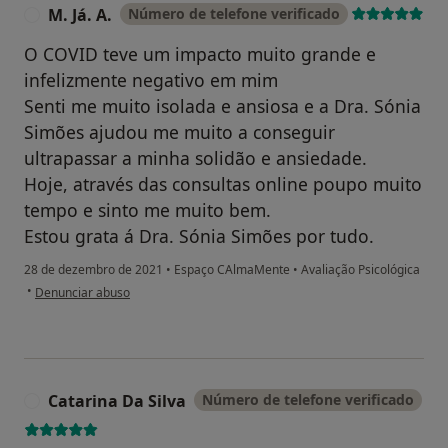
M. Já. A.
Número de telefone verificado
M
O COVID teve um impacto muito grande e
infelizmente negativo em mim
Senti me muito isolada e ansiosa e a Dra. Sónia
Simões ajudou me muito a conseguir
ultrapassar a minha solidão e ansiedade.
Hoje, através das consultas online poupo muito
tempo e sinto me muito bem.
Estou grata á Dra. Sónia Simões por tudo.
28 de dezembro de 2021
•
Espaço CAlmaMente
•
Avaliação Psicológica
na opinião do utilizador M. Já. A.
•
Denunciar abuso
Catarina Da Silva
Número de telefone verificado
C