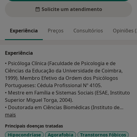
Solicite um atendimento
Experiência
Preços
Consultórios
Opiniões (
Experiência
• Psicóloga Clínica (Faculdade de Psicologia e de
Ciências da Educação da Universidade de Coimbra,
1999). Membro Efetivo da Ordem dos Psicólogos
Portugueses: Cédula Profissional Nº 4105.
• Mestre em Família e Sistemas Sociais (ESAE, Instituto
Superior Miguel Torga, 2004).
• Doutorada em Ciências Biomédicas (Instituto de
Sobre mim
Ciências Biomédicas Abel Salazar da Universidade do
mais
Porto, 2011).
Principais doenças tratadas
Hipocondríase
Agorafobia
Transtornos Fóbicos
• Especialista em Psicologia Clínica e da Saúde*, em