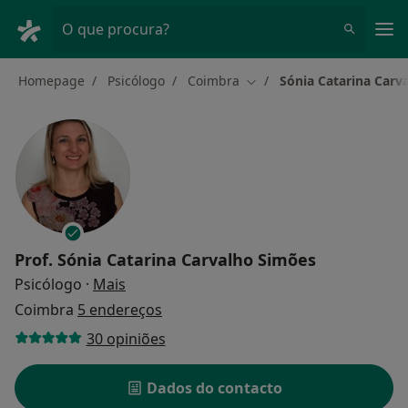
Men
O que procura?
Homepage
Psicólogo
Coimbra
Sónia Catarina Carv
Mudar de cidade
Prof.
Sónia Catarina Carvalho Simões
sobre as especializações
Psicólogo
·
Mais
Coimbra
5 endereços
30 opiniões
Dados do contacto