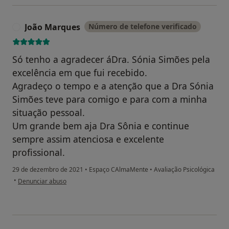
João Marques
Número de telefone verificado
J
Só tenho a agradecer áDra. Sónia Simões pela
excelência em que fui recebido.
Agradeço o tempo e a atenção que a Dra Sónia
Simões teve para comigo e para com a minha
situação pessoal.
Um grande bem aja Dra Sônia e continue
sempre assim atenciosa e excelente
profissional.
29 de dezembro de 2021
•
Espaço CAlmaMente
•
Avaliação Psicológica
na opinião do utilizador João Marques
•
Denunciar abuso