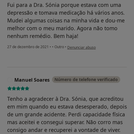
Fui para a Dra. Sónia porque estava com uma
depressão e tomava medicação há vários anos.
Mudei algumas coisas na minha vida e dou-me
melhor com o meu marido. Agora não tomo
nenhum remédio. Bem haja!
na opinião do utilizador Catarina Da Silv
27 de dezembro de 2021
•
•
Outro
•
Denunciar abuso
Manuel Soares
Número de telefone verificado
M
Tenho a agradecer à Dra. Sónia, que acreditou
em mim quando eu estava desesperado, depois
de um grande acidente. Perdi capacidade física
mas aceitei e consegui superar. Não corro mas
consigo andar e recuperei a vontade de viver.