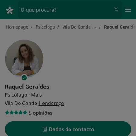
Men
O que procura?
Homepage
Psicólogo
Vila Do Conde
Raquel Geralde
Mudar de cidade
Raquel Geraldes
sobre as especializações
Psicólogo
·
Mais
Vila Do Conde
1 endereço
5 opiniões
Dados do contacto