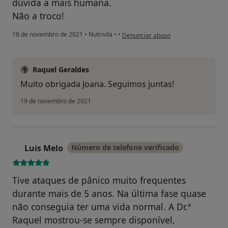
dúvida a mais humana.
Não a troco!
na opinião do utilizador Joana Costa
18 de novembro de 2021
•
Nutrivila
•
•
Denunciar abuso
Raquel Geraldes
Muito obrigada Joana. Seguimos juntas!
19 de novembro de 2021
Luis Melo
Número de telefone verificado
L
Tive ataques de pânico muito frequentes
durante mais de 5 anos. Na última fase quase
não conseguia ter uma vida normal. A Dr.ª
Raquel mostrou-se sempre disponível,