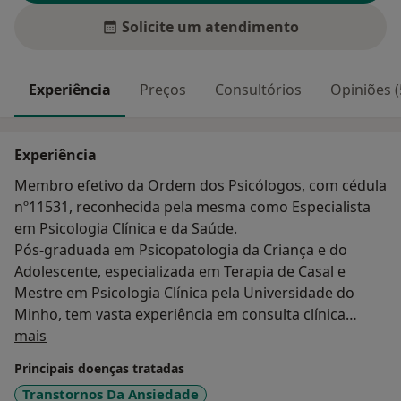
Solicite um atendimento
Experiência
Preços
Consultórios
Opiniões (
Experiência
Membro efetivo da Ordem dos Psicólogos, com cédula
nº11531, reconhecida pela mesma como Especialista
em Psicologia Clínica e da Saúde.
Pós-graduada em Psicopatologia da Criança e do
Adolescente, especializada em Terapia de Casal e
Mestre em Psicologia Clínica pela Universidade do
Minho, tem vasta experiência em consulta clínica
Sobre mim
individual de crianças, jovens e adultos e em terapia de
mais
casal.
Principais doenças tratadas
Transtornos Da Ansiedade