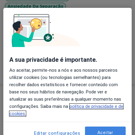
Ansiedade Da Separação
Transtornos Da Personalidade
a11y_sr_
Transtornos do Humor
Ataque de pânico
+4
Pacientes que trato
Adultos
Crianças
A sua privacidade é importante.
Ao aceitar, permite-nos a nós e aos nossos parceiros
Mostrar mais detalhes
sobre a experiência
utilizar cookies (ou tecnologias semelhantes) para
recolher dados estatísticos e fornecer conteúdo com
base nos seus hábitos de navegação. Pode ver e
Serviços e preços
atualizar as suas preferências a qualquer momento nas
Primeira consulta Psicologia
configurações. Saiba mais na
política de privacidade e de
Serviço gratuito
Detalhes
cookies.
Aceitar
Editar configurações