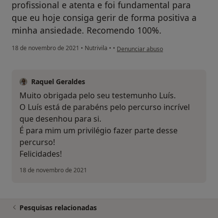
profissional e atenta e foi fundamental para
que eu hoje consiga gerir de forma positiva a
minha ansiedade. Recomendo 100%.
na opinião do utilizador Luis Melo
18 de novembro de 2021
•
Nutrivila
•
•
Denunciar abuso
Raquel Geraldes
Muito obrigada pelo seu testemunho Luís.
O Luís está de parabéns pelo percurso incrível
que desenhou para si.
É para mim um privilégio fazer parte desse
percurso!
Felicidades!
18 de novembro de 2021
Pesquisas relacionadas