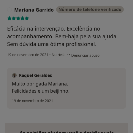
Mariana Garrido
Número de telefone verificado
M
Eficácia na intervenção. Excelência no
acompanhamento. Bem-haja pela sua ajuda.
Sem dúvida uma ótima profissional.
na opinião do utilizador Mariana Gar
19 de novembro de 2021
•
Nutrivila
•
•
Denunciar abuso
Raquel Geraldes
Muito obrigada Mariana.
Felicidades e um beijinho.
19 de novembro de 2021