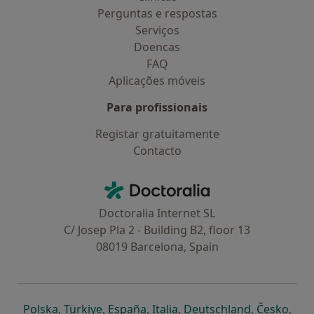
Perguntas e respostas
Serviços
Doencas
FAQ
Aplicações móveis
Para profissionais
Registar gratuitamente
Contacto
Contacto
Doctoralia - Homepage
Doctoralia Internet SL
C/ Josep Pla 2 - Building B2, floor 13
08019 Barcelona, Spain
abre num novo separador
abre num novo separador
abre num novo separador
abre num novo separado
abre num n
abre
Polska
,
Türkiye
,
España
,
Italia
,
Deutschland
,
Česko
,