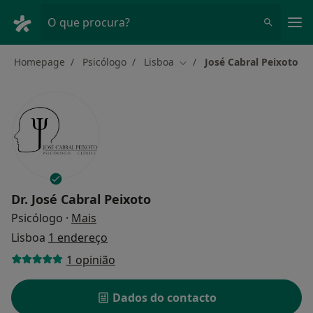
Men
O que procura?
Homepage
Psicólogo
Lisboa
José Cabral Peixoto
Mudar de cidade
Dr.
José Cabral Peixoto
sobre as especializações
Psicólogo
·
Mais
Lisboa
1 endereço
1 opinião
Dados do contacto