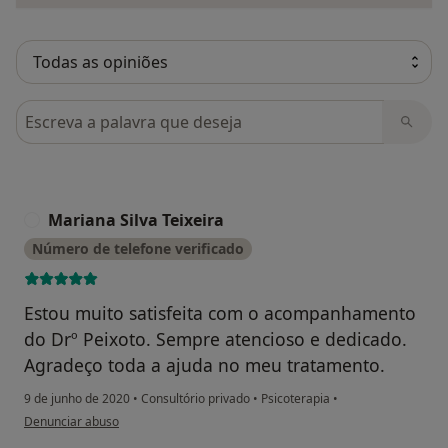
Pesquisar em opiniões
Mariana Silva Teixeira
M
Número de telefone verificado
Estou muito satisfeita com o acompanhamento
do Drº Peixoto. Sempre atencioso e dedicado.
Agradeço toda a ajuda no meu tratamento.
9 de junho de 2020
•
Consultório privado
•
Psicoterapia
•
na opinião do utilizador Mariana Silva Teixeira
Denunciar abuso