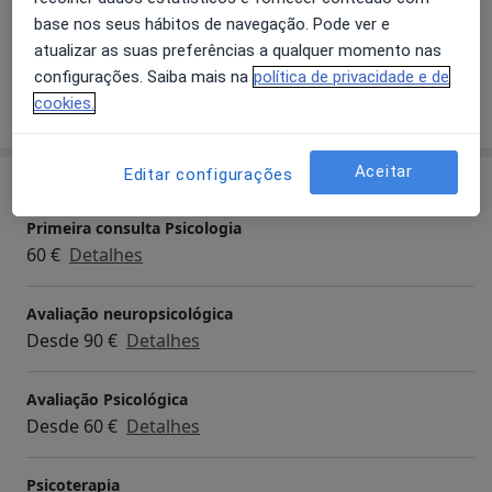
Adultos
base nos seus hábitos de navegação. Pode ver e
Crianças
atualizar as suas preferências a qualquer momento nas
configurações. Saiba mais na
política de privacidade e de
Mostrar mais detalhes
cookies.
sobre a experiência
Aceitar
Editar configurações
Serviços e preços
Primeira consulta Psicologia
60 €
Detalhes
Avaliação neuropsicológica
Desde 90 €
Detalhes
Avaliação Psicológica
Desde 60 €
Detalhes
Psicoterapia