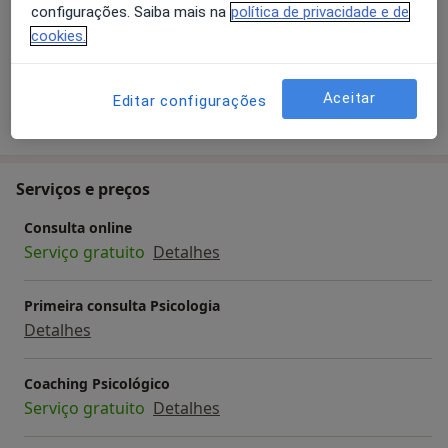
configurações. Saiba mais na
política de privacidade e de
Pacientes que trato
cookies.
Adultos
Aceitar
Editar configurações
Mostrar mais detalhes
sobre a experiência
Serviços e preços
Consulta online
Serviço gratuito
Detalhes
Primeira consulta Psicologia
Detalhes
Coaching Psicológico
Serviço gratuito
Detalhes