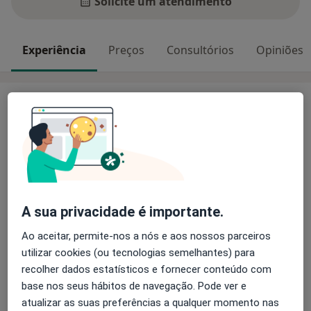
Solicite um atendimento
Experiência
Preços
Consultórios
Opiniões
Experiência
Especializo-me no acompanhamento psicológico de
adolescentes e adultos/as, com o objetivo de ajudar
aumentar a saúde mental, bem-estar emocional e
desenvolvimento pessoal.
Principais doenças tratadas
A sua privacidade é importante.
Ansiedade Da Separação
Ao aceitar, permite-nos a nós e aos nossos parceiros
Transtornos Sexuais e da Identidade Sexual
utilizar cookies (ou tecnologias semelhantes) para
Transtornos Da Personalidade
recolher dados estatísticos e fornecer conteúdo com
Transtornos Fóbicos
base nos seus hábitos de navegação. Pode ver e
a11y_sr_m
Transtornos De Estresse Pós-Traumáticos
+10
atualizar as suas preferências a qualquer momento nas