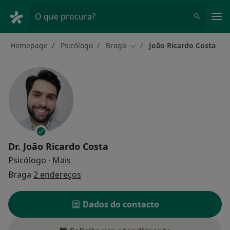
Men
O que procura?
Homepage
Psicólogo
Braga
João Ricardo Costa
Mudar de cidade
Dr.
João Ricardo Costa
sobre as especializações
Psicólogo
·
Mais
Braga
2 endereços
Dados do contacto