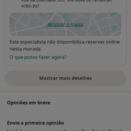
4760-307
Ampliar o mapa
abre num novo separador
Disponibilidade
Este especialista não disponibiliza reservas online
nesta morada
O que posso fazer agora?
Mostrar mais detalhes
sobre o endereço
Opiniões em breve
Envie a primeira opinião