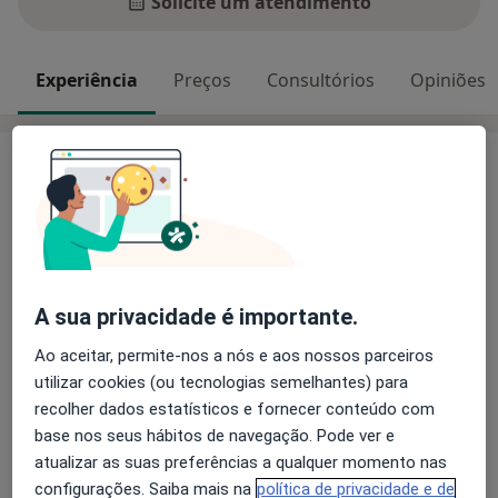
Solicite um atendimento
Experiência
Preços
Consultórios
Opiniões
Experiência
O meu nome é Ângela e estou aqui para ajudar.
Sou Psicóloga Clínica e da Saúde, membro efetivo da
Ordem dos Psicólogos Portugueses, com licenciatura
e mestrado em Psicologia, na área de especialização
A sua privacidade é importante.
em Psicologia Clínica e da Saúde, pela Faculdade de
Ao aceitar, permite-nos a nós e aos nossos parceiros
Psicologia e Ciências da Educação da Universidade do
utilizar cookies (ou tecnologias semelhantes) para
Sobre mim
Porto.
mais
recolher dados estatísticos e fornecer conteúdo com
Tenho desenvolvido a minha prática clínica junto de
Principais doenças tratadas
base nos seus hábitos de navegação. Pode ver e
crianças e adolescentes, atuando em contexto clínico e
Transtornos Da Ansiedade
atualizar as suas preferências a qualquer momento nas
escolar/educacional, promovendo o seu bem-estar
Transtornos de Adaptação
Automutilação
configurações. Saiba mais na
política de privacidade e de
psicológico, quando existem alterações ao nível