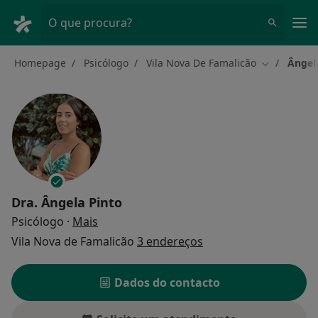
Men
O que procura?
Homepage
Psicólogo
Vila Nova De Famalicão
Ângel
Mudar de c
Dra.
Ângela Pinto
sobre as especializações
Psicólogo
·
Mais
Vila Nova de Famalicão
3 endereços
Dados do contacto