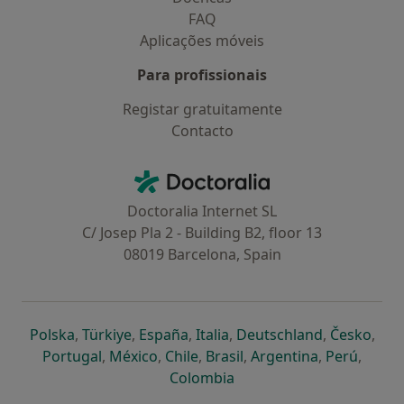
FAQ
Aplicações móveis
Para profissionais
Registar gratuitamente
Contacto
Contacto
Doctoralia - Homepage
Doctoralia Internet SL
C/ Josep Pla 2 - Building B2, floor 13
08019 Barcelona, Spain
abre num novo separador
abre num novo separador
abre num novo separador
abre num novo separado
abre num n
abre
Polska
,
Türkiye
,
España
,
Italia
,
Deutschland
,
Česko
,
abre num novo separador
abre num novo separador
abre num novo separador
abre num novo separa
abre num no
abre n
Portugal
,
México
,
Chile
,
Brasil
,
Argentina
,
Perú
,
abre num novo separad
Colombia