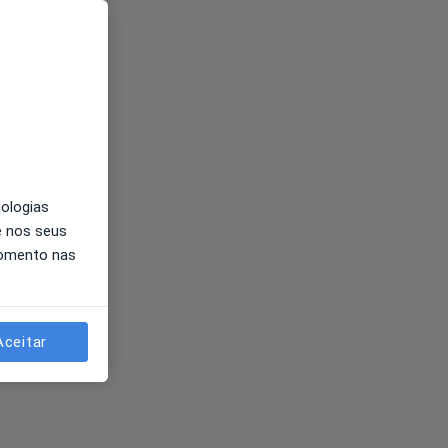
nologias
e nos seus
momento nas
Aceitar