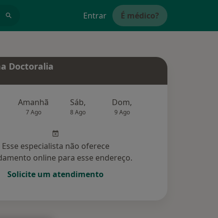
Entrar
É médico?
a Doctoralia
Amanhã
Sáb,
Dom,
Segunda-feira
Ter,
7 Ago
8 Ago
9 Ago
10 Ago
11 Ag
Esse especialista não oferece
amento online para esse endereço.
Solicite um atendimento