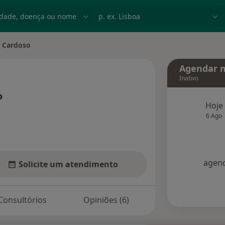
dade, doença ou nome
p. ex. Lisboa
 Cardoso
dade
Agendar n
Inativo
o
Hoje
 especializações
6 Ago
agend
Solicite um atendimento
Consultórios
Opiniões (6)