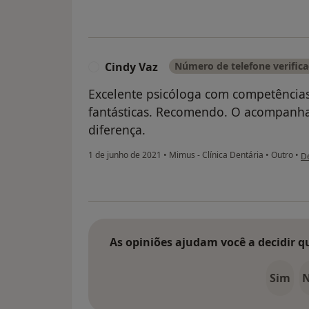
Cindy Vaz
Número de telefone verific
C
Excelente psicóloga com competências 
fantásticas. Recomendo. O acompanh
diferença.
na
1 de junho de 2021
•
Mimus - Clínica Dentária
•
Outro
•
D
As opiniões ajudam você a decidir q
Sim