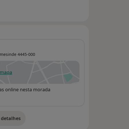
flitos”; “Inteligência emocional“;
iderança”; "Formação pedagógica de
 e Certificação de competências;
rmesinde
4445-000
 mapa
re num novo separador
rvas online nesta morada
 detalhes
bre o endereço