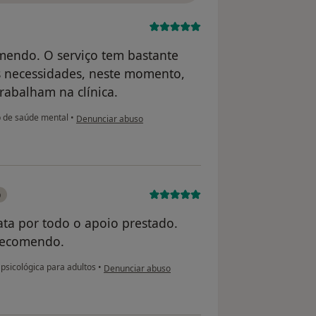
omendo. O serviço tem bastante
s necessidades, neste momento,
rabalham na clínica.
na opinião do utilizador Cátia
 de saúde mental
•
Denunciar abuso
o
ata por todo o apoio prestado.
 Recomendo.
na opinião do utilizador Patricia
psicológica para adultos
•
Denunciar abuso