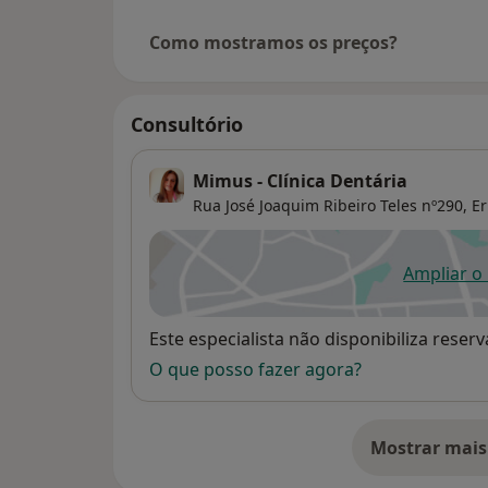
Reflexivo de Aprendizagens"; “Gestão de con
“Aprender com Autonomia”; “Motivação e L
Como mostramos os preços?
formadores"
•Profissional de Reconhecimento, Validação
Consultório
Mimus - Clínica Dentária
Rua José Joaquim Ribeiro Teles nº290,
E
Ampliar o
ab
Disponibilidade
Este especialista não disponibiliza rese
O que posso fazer agora?
Mostrar mais
so