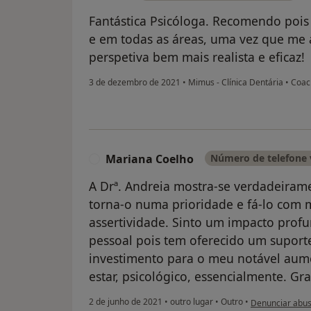
Fantástica Psicóloga. Recomendo poi
e em todas as áreas, uma vez que me a
perspetiva bem mais realista e eficaz!
3 de dezembro de 2021
•
Mimus - Clínica Dentária
•
Coach
Mariana Coelho
Número de telefone 
M
A Drª. Andreia mostra-se verdadeirame
torna-o numa prioridade e fá-lo com
assertividade. Sinto um impacto prof
pessoal pois tem oferecido um suport
investimento para o meu notável aum
estar, psicológico, essencialmente. Gr
na opinião do u
2 de junho de 2021
•
outro lugar
•
Outro
•
Denunciar abu