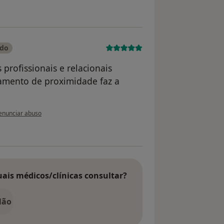
ado
profissionais e relacionais
amento de proximidade faz a
 opinião do utilizador Cindy Vaz
enunciar abuso
uais médicos/clínicas consultar?
Não