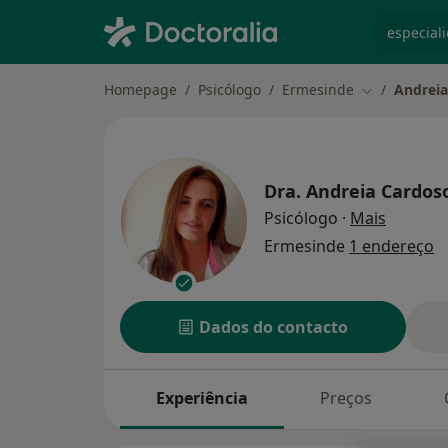
especiali
Homepage
Psicólogo
Ermesinde
Andreia
Mudar de ci
Dra.
Andreia Cardos
sobre as
Psicólogo
·
Mais
Ermesinde
1 endereço
Dados do contacto
Experiência
Preços