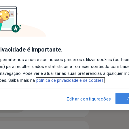
 Lusíada do Porto;
 site Clínica Mimus, Ermesinde. | Para
amente com Clínica Mimus; para o
rivacidade é importante.
 permite-nos a nós e aos nossos parceiros utilizar cookies (ou tec
 de Solidariedade Social;
s) para recolher dados estatísticos e fornecer conteúdo com bas
eratividade (TDAH)
Estresse
nais de acesso a Ordem do Psicólogos
 navegação. Pode ver e atualizar as suas preferências a qualquer 
nos de Adaptação
ões. Saiba mais na
política de privacidade e de cookies.
ntexto formativo, escolar e clínico que
diseases
Editar configurações
ica com crianças, adolescentes e
 detalhes
bre a experiência