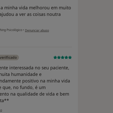
s a minha vida melhorou em muito
judou a ver as coisas noutra
na opinião do utilizador Ana
ing Psicológico
•
Denunciar abuso
verificado
nte interessada no seu paciente,
 muita humanidade e
undamente positivo na minha vida
e que, no fundo, é um
ento na qualidade de vida e bem
ata**
tilizador Mariana Coelho
so