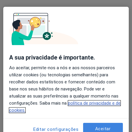
Dra. Sandra Correia
Psicólogo, Terapeuta alternativo
44 opiniões
Psicologia Online, Hipnose e Coaching, Porto
•
Mapa
Psicologia Porto - Consultas Online
A sua privacidade é importante.
Consulta online
desde 60 €
Ao aceitar, permite-nos a nós e aos nossos parceiros
Esse especialista não oferece agendamento online para esse endereço.
utilizar cookies (ou tecnologias semelhantes) para
recolher dados estatísticos e fornecer conteúdo com
Solicite um atendimento
base nos seus hábitos de navegação. Pode ver e
atualizar as suas preferências a qualquer momento nas
configurações. Saiba mais na
política de privacidade e de
cookies.
Aceitar
Editar configurações