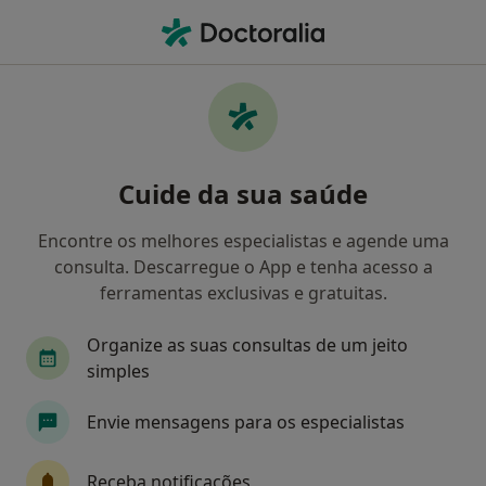
Men
Transtornos De Estresse • Ermesinde, Porto
Filters
• 1
Mapa
Transtornos De Estresse, Ermesinde
Cuide da sua saúde
Como classificamos os resultados
Encontre os melhores especialistas e agende uma
consulta. Descarregue o App e tenha acesso a
Qual é a especialização que procura?
ferramentas exclusivas e gratuitas.
Psicólogo
Terapeuta alternativo
Psiquiat
Organize as suas consultas de um jeito
simples
Envie mensagens para os especialistas
Receba notificações