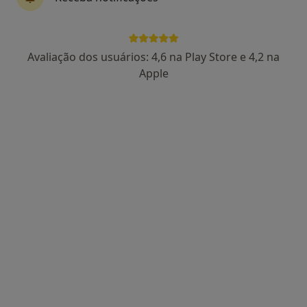
Dra. Sara Paiva
Avaliação dos usuários: 4,6 na Play Store e 4,2 na
Psicólogo
Apple
91 opiniões
Porto
•
Mapa
Consultório de Psicologia Online - Porto
Consulta online
desde 55 €
Esse especialista não oferece agendamento online para esse endereço.
Solicite um atendimento