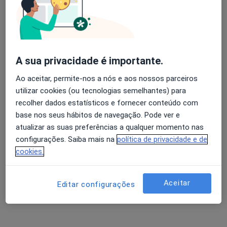
Rua Comissão Iniciativa, Torre Brasil, escritório 512, 5º andar, Leiria
•
Mapa
Psicóloga Ana Leal
Avaliação dos usuários: 4,6 na Play Store e 4,2 na
Primeira consulta Psicologia
Serviço gratuito
Apple
A sua privacidade é importante.
Esse especialista não oferece agendamento online para esse endereço.
Ao aceitar, permite-nos a nós e aos nossos parceiros
Solicite um atendimento
utilizar cookies (ou tecnologias semelhantes) para
recolher dados estatísticos e fornecer conteúdo com
base nos seus hábitos de navegação. Pode ver e
atualizar as suas preferências a qualquer momento nas
configurações. Saiba mais na
política de privacidade e de
cookies.
Aceitar
Editar configurações
La Salete Pires
Psicólogo