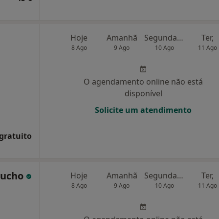
Hoje
Amanhã
Segunda-feira
Ter,
8 Ago
9 Ago
10 Ago
11 Ago
O agendamento online não está
disponível
Solicite um atendimento
 gratuito
rucho
Hoje
Amanhã
Segunda-feira
Ter,
8 Ago
9 Ago
10 Ago
11 Ago