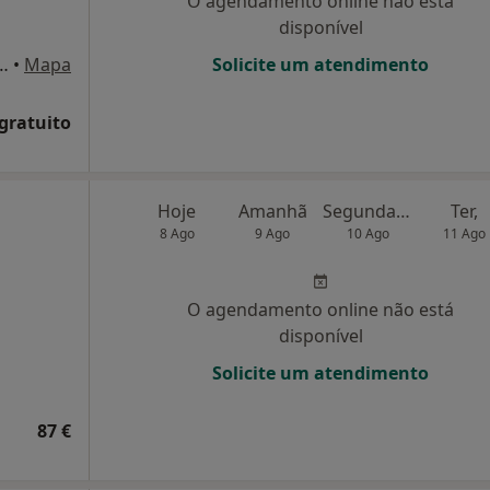
O agendamento online não está
disponível
s 10 C 2560-333 Torres Vedras , Torres Vedras
•
Mapa
Solicite um atendimento
 gratuito
Hoje
Amanhã
Segunda-feira
Ter,
8 Ago
9 Ago
10 Ago
11 Ago
O agendamento online não está
disponível
Solicite um atendimento
87 €