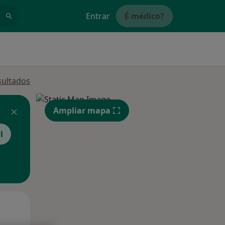
Entrar
É médico?
sultados
Ampliar mapa
l
Qua
Qui,
Sex,
12 Ago
13 Ago
14 Ago