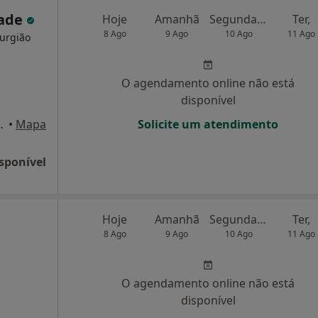
dade
Hoje
Amanhã
Segunda-feira
Ter,
8 Ago
9 Ago
10 Ago
11 Ago
rurgião
O agendamento online não está
disponível
 Esquerdo, Ericeira
•
Mapa
Solicite um atendimento
sponível
Hoje
Amanhã
Segunda-feira
Ter,
8 Ago
9 Ago
10 Ago
11 Ago
O agendamento online não está
disponível