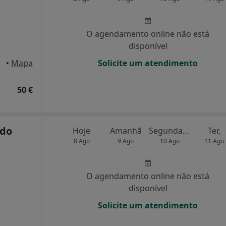
O agendamento online não está
disponível
•
Mapa
Solicite um atendimento
50 €
edo
Hoje
Amanhã
Segunda-feira
Ter,
8 Ago
9 Ago
10 Ago
11 Ago
O agendamento online não está
disponível
Solicite um atendimento