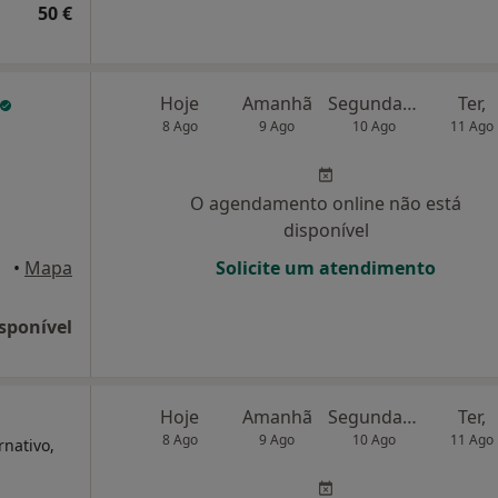
50 €
Hoje
Amanhã
Segunda-feira
Ter,
8 Ago
9 Ago
10 Ago
11 Ago
O agendamento online não está
disponível
•
Mapa
Solicite um atendimento
sponível
Hoje
Amanhã
Segunda-feira
Ter,
8 Ago
9 Ago
10 Ago
11 Ago
rnativo,