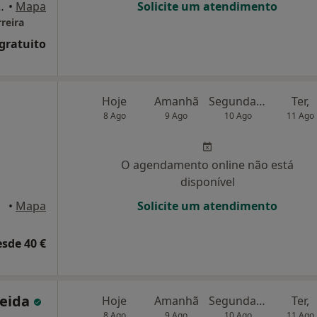
s 79, Gabinete 106, Alenquer
•
Mapa
Solicite um atendimento
rreira
 gratuito
Hoje
Amanhã
Segunda-feira
Ter,
8 Ago
9 Ago
10 Ago
11 Ago
O agendamento online não está
disponível
•
Mapa
Solicite um atendimento
esde 40 €
meida
Hoje
Amanhã
Segunda-feira
Ter,
8 Ago
9 Ago
10 Ago
11 Ago