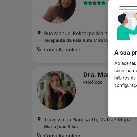
1 opinião
Rua Manuel Policarpo Martins, Arruda
Terapeuta da Fala Rute Miroto
Consulta online
A sua p
Ao aceitar,
semelhante
Dra. Maria João S
hábitos de
Psicólogo
configuraç
Travessa da Narcisa 1h, Mafra
•
Mapa
Maria Joao Silva
Consulta online