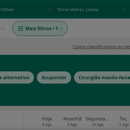
dade, doença ou nome
p. ex. Lisboa
e
Mais filtros
•
1
Como classificamos os re
a alternativo
Acupuntor
Cirurgião maxilo-facia
Hoje
Amanhã
Segunda-feira
Ter,
8 Ago
9 Ago
10 Ago
11 Ago