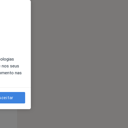
nologias
e nos seus
Qua
Qui,
Sex,
momento nas
12 Ago
13 Ago
14 Ago
Aceitar