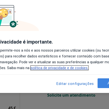
O agendamento online não está
disponível
 Dos Vinhos
•
Mapa
Solicite um atendimento
30 €
rivacidade é importante.
 permite-nos a nós e aos nossos parceiros utilizar cookies (ou tec
s) para recolher dados estatísticos e fornecer conteúdo com bas
ilva
Hoje
Amanhã
Segunda-feira
Ter,
 navegação. Pode ver e atualizar as suas preferências a qualquer 
8 Ago
9 Ago
10 Ago
11 Ago
ões. Saiba mais na
política de privacidade e de cookies.
O agendamento online não está
Editar configurações
disponível
Solicite um atendimento
45 €