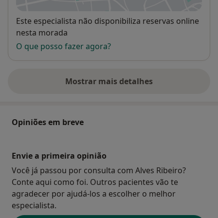
Lidar com o stress;
Perda do emprego;
Disponibilidade
Este especialista não disponibiliza reservas online
Reforma;
nesta morada
Imprevistos e dificuldades repentinas para o qual não
O que posso fazer agora?
está preparado/a para lidar...e com os quais não esteja
satisfeito/a;
Entre outros!
Mostrar mais detalhes
sobre o endereço
Qualquer que seja o seu caso, é a sua história que
conta!
Opiniões em breve
É a sua história que importa, pois, a partir dela, serão
desenvolvidas estratégias adaptadas ao seu caso, para
Envie a primeira opinião
você atingir o resultado pretendido e obter mais
qualidade de vida.
Você já passou por consulta com Alves Ribeiro?
Conte aqui como foi. Outros pacientes vão te
Se isso lhe fizer algum sentido, venha cuidar da sua
agradecer por ajudá-los a escolher o melhor
saúde emocional.
especialista.