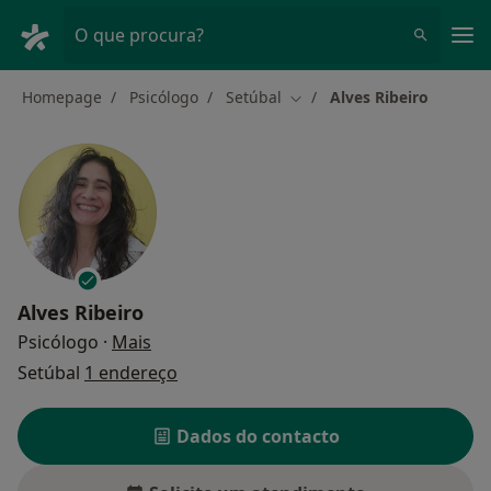
Men
O que procura?
Homepage
Psicólogo
Setúbal
Alves Ribeiro
Mudar de cidade
Alves Ribeiro
sobre as especializações
Psicólogo
·
Mais
Setúbal
1 endereço
Dados do contacto