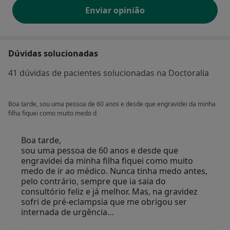
Estarei à sua espera.
Enviar opinião
Um abraço!
Dúvidas solucionadas
Para tirar dúvidas e obter mais informações sobre
mim, copie e cole no Google o link abaixo:
41 dúvidas de pacientes solucionadas na Doctoralia
https://linktr.ee/psicologa_clinica_e_da_saude
Boa tarde, sou uma pessoa de 60 anos e desde que engravidei da minha
filha fiquei como muito medo d
Telemóvel: WhatsApp - 00351 965 788 737
Boa tarde,
Cédula profissional 25643
sou uma pessoa de 60 anos e desde que
engravidei da minha filha fiquei como muito
medo de ir ao médico. Nunca tinha medo antes,
pelo contrário, sempre que ia saia do
consultório feliz e já melhor. Mas, na gravidez
sofri de pré-eclampsia que me obrigou ser
internada de urgência…