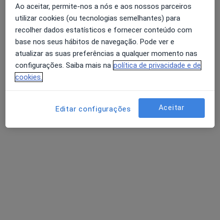
Rua da Igreja, nº 29B, Fernão Ferro, Seixal
•
Mapa
Ao aceitar, permite-nos a nós e aos nossos parceiros
Espaço Crescer - Psicologia e Desenvolvimento
utilizar cookies (ou tecnologias semelhantes) para
Primeira consulta Psicologia
Preço não disponível
recolher dados estatísticos e fornecer conteúdo com
base nos seus hábitos de navegação. Pode ver e
Esse especialista não oferece agendamento online para esse endereço.
atualizar as suas preferências a qualquer momento nas
Solicite um atendimento
configurações. Saiba mais na
política de privacidade e de
cookies.
Aceitar
Editar configurações
Dra. Sónia Figueiredo
Psicólogo
R Doutor António Elvas 59-r/c-A, Almada
•
Mapa
Centro de Medicina Clinielvas