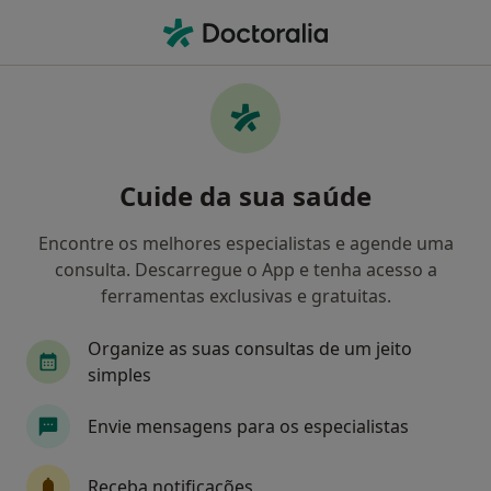
Men
Psicólogo • Setúbal, Setúbal
Filters
• 1
Mapa
Psicólogos recomendados de Axa em
Cuide da sua saúde
Setúbal
Como classificamos os resultados
Encontre os melhores especialistas e agende uma
consulta. Descarregue o App e tenha acesso a
ferramentas exclusivas e gratuitas.
Organize as suas consultas de um jeito
simples
Envie mensagens para os especialistas
Dra. Tânia Viegas
Receba notificações
Psicólogo