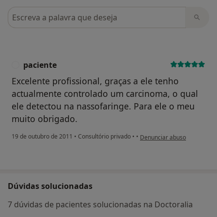
Pesquisar em opiniões
paciente
P
Excelente profissional, graças a ele tenho
actualmente controlado um carcinoma, o qual
ele detectou na nassofaringe. Para ele o meu
muito obrigado.
na opinião do utilizador paci
19 de outubro de 2011
•
Consultório privado
•
•
Denunciar abuso
Dúvidas solucionadas
7 dúvidas de pacientes solucionadas na Doctoralia