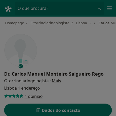
Men
O que procura?
Homepage
Otorrinolaringologista
Lisboa
Carlos Ma
Mudar de cida
Dr.
Carlos Manuel Monteiro Salgueiro Rego
sobre as especializações
Otorrinolaringologista
·
Mais
Lisboa
1 endereço
1 opinião
Dados do contacto