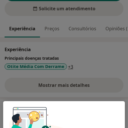
Solicite um atendimento
Experiência
Preços
Consultórios
Opiniões (
Experiência
Principais doenças tratadas
a11y_sr_more_diseases
Otite Média Com Derrame
+3
Mostrar mais detalhes
sobre a experiência
Serviços e preços
Adenoidectomia
Detalhes