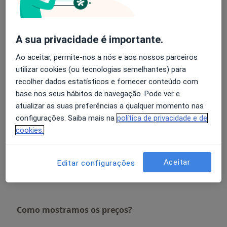
Amigdalectomia
Detalhes
A sua privacidade é importante.
Ao aceitar, permite-nos a nós e aos nossos parceiros
Audiometria
utilizar cookies (ou tecnologias semelhantes) para
Detalhes
recolher dados estatísticos e fornecer conteúdo com
base nos seus hábitos de navegação. Pode ver e
Cirurgia Da Estenose Do Conduto Auditivo
atualizar as suas preferências a qualquer momento nas
Detalhes
configurações. Saiba mais na
política de privacidade e de
cookies.
Cirurgia endoscópica nasossinusal
Detalhes
Aceitar
Editar configurações
+ 2 serviços
Como mostramos os preços?