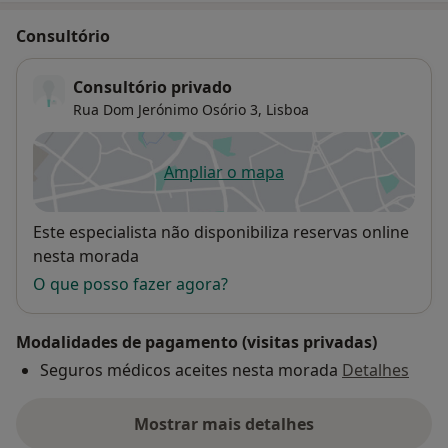
Consultório
Consultório privado
Rua Dom Jerónimo Osório 3‎,
Lisboa
Ampliar o mapa
abre num novo separador
Disponibilidade
Este especialista não disponibiliza reservas online
nesta morada
O que posso fazer agora?
Modalidades de pagamento (visitas privadas)
Seguros médicos aceites nesta morada
Detalhes
Mostrar mais detalhes
sobre o endereço