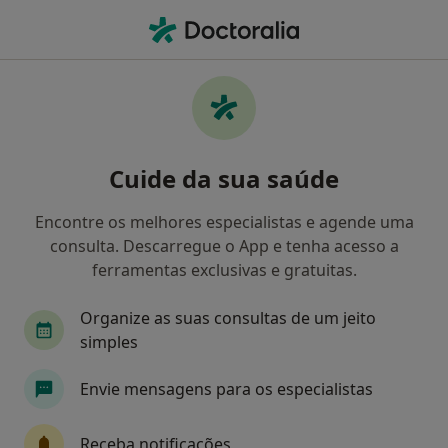
Men
Tranquilidade • Braga, Braga
Filters
• 1
Mapa
Médicos recomendados de Tranquilidade
Cuide da sua saúde
em Braga
Como classificamos os resultados
Encontre os melhores especialistas e agende uma
consulta. Descarregue o App e tenha acesso a
ferramentas exclusivas e gratuitas.
Qual é a especialização que procura?
Organize as suas consultas de um jeito
simples
Envie mensagens para os especialistas
Receba notificações