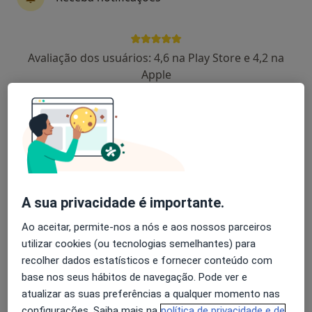
Dra. Joana Lopes Quintas
Psicólogo
Avaliação dos usuários: 4,6 na Play Store e 4,2 na
Apple
Avenida Frei Bartolomeu dos Mártires, 88-90, Braga
•
Mapa
Allmentis
Primeira consulta Psicologia
Preço não disponível
Esse especialista não oferece agendamento online para esse endereço.
Solicite um atendimento
A sua privacidade é importante.
Ao aceitar, permite-nos a nós e aos nossos parceiros
utilizar cookies (ou tecnologias semelhantes) para
recolher dados estatísticos e fornecer conteúdo com
base nos seus hábitos de navegação. Pode ver e
atualizar as suas preferências a qualquer momento nas
configurações. Saiba mais na
política de privacidade e de