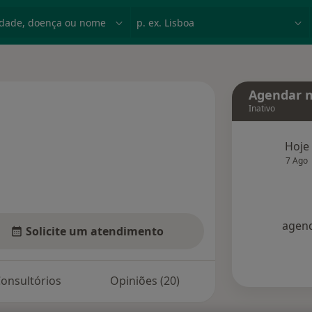
dade, doença ou nome
p. ex. Lisboa
Agendar n
Inativo
 especializações
Hoje
7 Ago
agend
Solicite um atendimento
onsultórios
Opiniões (20)