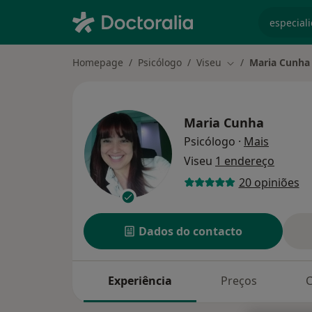
especiali
Homepage
Psicólogo
Viseu
Maria Cunha
Mudar de cidade
Maria Cunha
sobre as
Psicólogo
·
Mais
Viseu
1 endereço
20 opiniões
Dados do contacto
Experiência
Preços
C