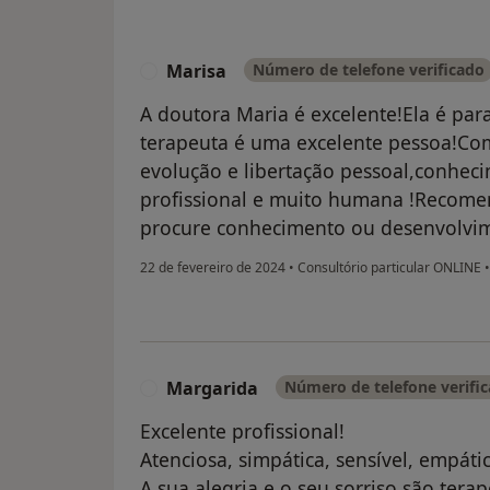
Marisa
Número de telefone verificado
M
A doutora Maria é excelente!Ela é pa
terapeuta é uma excelente pessoa!Co
evolução e libertação pessoal,conhec
profissional e muito humana !Recome
procure conhecimento ou desenvolvi
22 de fevereiro de 2024
•
Consultório particular ONLINE
•
Margarida
Número de telefone verifi
M
Excelente profissional!
Atenciosa, simpática, sensível, empát
A sua alegria e o seu sorriso são terap