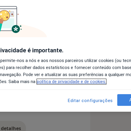
a pela Universidade Potiguar -
l), devidamente regulamentada pela
om Cédula Profissional nº 23152.
o como psicoterapeuta de orientação
l de adolescentes, adultos e idosos,
rivacidade é importante.
oral para o exercício da sua
 permite-nos a nós e aos nossos parceiros utilizar cookies (ou tec
s) para recolher dados estatísticos e fornecer conteúdo com bas
Da Personalidade
ressão, Ansiedade, Transtornos de
 navegação. Pode ver e atualizar as suas preferências a qualquer 
sessivo-Compulsivo
to, Síndrome do pânico,
ões. Saiba mais na
política de privacidade e de cookies.
ões do comportamento, isolamento
diseases
 burnout (stress do trabalho). Busca
Editar configurações
+ que busque um atendimento
ulgamento.
cada indivíduo que busca uma melhor
 detalhes