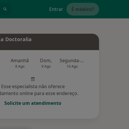
Entrar
É médico?
a Doctoralia
Amanhã
Dom,
Segunda-feira
Ter,
Qu
8 Ago
9 Ago
10 Ago
11 Ago
12 Ag
Esse especialista não oferece
amento online para esse endereço.
Solicite um atendimento