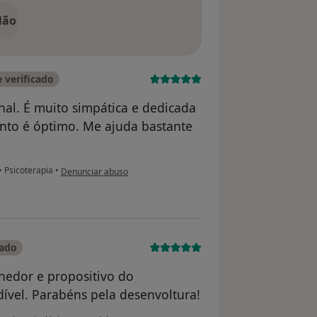
Não
 verificado
nal. É muito simpática e dedicada
to é óptimo. Me ajuda bastante
na opinião do utilizador Eduarda Cardoso
•
Psicoterapia
•
Denunciar abuso
cado
hedor e propositivo do
dível. Parabéns pela desenvoltura!