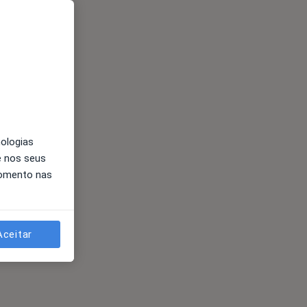
nologias
e nos seus
momento nas
Aceitar