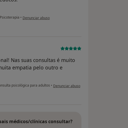
na opinião do utilizador Margarida
Psicoterapia
•
Denunciar abuso
onal! Nas suas consultas é muito
muita empatia pelo outro e
na opinião do utilizador Sara
nsulta psicológica para adultos
•
Denunciar abuso
uais médicos/clínicas consultar?