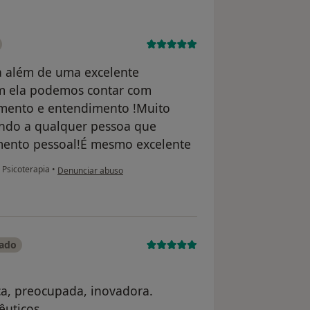
ra além de uma excelente
m ela podemos contar com
imento e entendimento !Muito
ndo a qualquer pessoa que
mento pessoal!É mesmo excelente
na opinião do utilizador Marisa
Psicoterapia
•
Denunciar abuso
cado
ica, preocupada, inovadora.
êuticos.