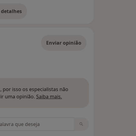
 detalhes
bre o endereço
Enviar opinião
 por isso os especialistas não
Saber mais sobre pareceres
ir uma opinião.
Saiba mais.
m opiniões