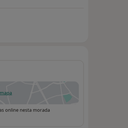
 mapa
re num novo separador
rvas online nesta morada