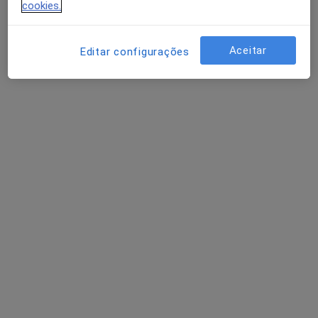
cookies.
Aceitar
Editar configurações
Dr. Bernardo Ferreira
Psicólogo
7 opiniões
R. Casimiros nº 2, Viseu
•
Mapa
Consulta online
Primeira consulta Psicologia
40 €
Esse especialista não oferece agendamento online para esse endereço.
Solicite um atendimento