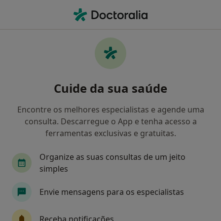
Men
Transtorno Da Personalidade Borderline • Viseu, Viseu
Filters
• 1
Mapa
Transtorno Da Personalidade Borderline,
Cuide da sua saúde
Viseu
Como classificamos os resultados
Encontre os melhores especialistas e agende uma
consulta. Descarregue o App e tenha acesso a
ferramentas exclusivas e gratuitas.
Qual é a especialização que procura?
Organize as suas consultas de um jeito
Psicólogo
simples
Envie mensagens para os especialistas
Receba notificações