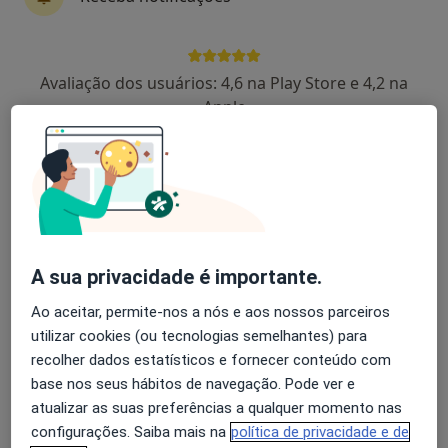
Avaliação dos usuários: 4,6 na Play Store e 4,2 na
Dra. Sara Cruz
Apple
Psicólogo
30 opiniões
Av. D. Afonso Henriques, Viseu
•
Mapa
Sara Cruz - Clínica de Psicologia (Viseu)
Consulta online
50 €
Esse especialista não oferece agendamento online para esse endereço.
A sua privacidade é importante.
Ao aceitar, permite-nos a nós e aos nossos parceiros
Solicite um atendimento
utilizar cookies (ou tecnologias semelhantes) para
recolher dados estatísticos e fornecer conteúdo com
base nos seus hábitos de navegação. Pode ver e
atualizar as suas preferências a qualquer momento nas
configurações. Saiba mais na
política de privacidade e de