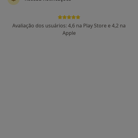
Avaliação dos usuários: 4,6 na Play Store e 4,2 na
Dra. Liliana Cruz
Apple
Psicólogo
18 opiniões
Rua da República 1994, Santa Maria da Feira
•
Mapa
Consultório de Psicologia - Presencial e Online - Santa Maria da Feira
Consulta online de Psicologia
50 €
Esse especialista não oferece agendamento online para esse endereço.
Solicite um atendimento