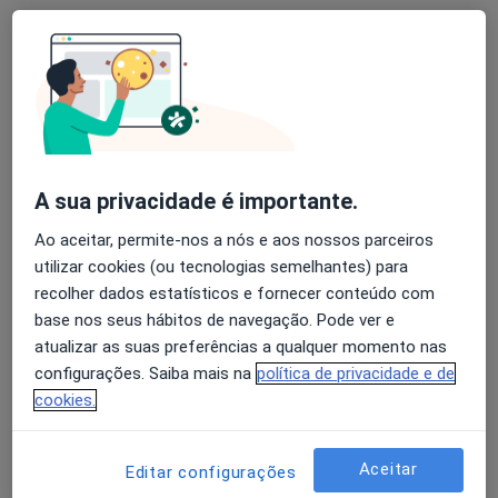
Dra. Anabela Castro
Psicólogo
1 opinião
Largo Serpa Pinto 18, Ovar
•
Mapa
A sua privacidade é importante.
Clinica Dr. Celso Oliveira
Ao aceitar, permite-nos a nós e aos nossos parceiros
Primeira consulta Psicologia
65 €
utilizar cookies (ou tecnologias semelhantes) para
Esse especialista não oferece agendamento online para esse endereço.
recolher dados estatísticos e fornecer conteúdo com
base nos seus hábitos de navegação. Pode ver e
Solicite um atendimento
atualizar as suas preferências a qualquer momento nas
configurações. Saiba mais na
política de privacidade e de
cookies.
Aceitar
Editar configurações