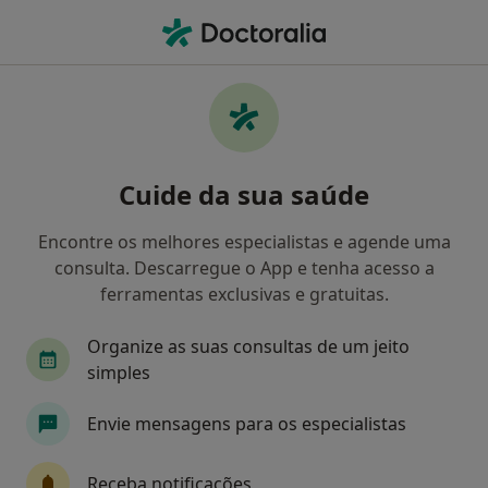
Men
Transtornos De Estresse • Oliveira de Azeméis, Aveiro
Filters
• 1
Mapa
Transtornos De Estresse, Oliveira de
Cuide da sua saúde
Azeméis
Como classificamos os resultados
Encontre os melhores especialistas e agende uma
consulta. Descarregue o App e tenha acesso a
ferramentas exclusivas e gratuitas.
Qual é a especialização que procura?
Organize as suas consultas de um jeito
Psicólogo
Dentista
Clínico geral
Endo
simples
Envie mensagens para os especialistas
Receba notificações