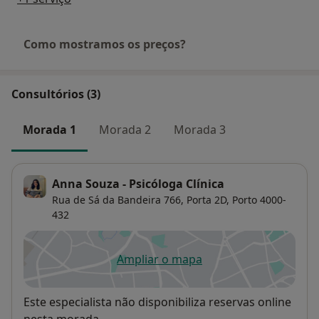
Como mostramos os preços?
Consultórios (3)
Morada 1
Morada 2
Morada 3
Anna Souza - Psicóloga Clínica
Rua de Sá da Bandeira 766,
Porta 2D,
Porto
4000-
432
Ampliar o mapa
abre num novo separador
Disponibilidade
Este especialista não disponibiliza reservas online