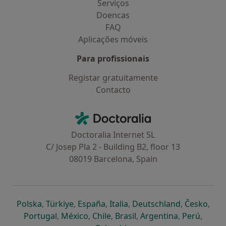
Serviços
Doencas
FAQ
Aplicações móveis
Para profissionais
Registar gratuitamente
Contacto
Contacto
Doctoralia - Homepage
Doctoralia Internet SL
C/ Josep Pla 2 - Building B2, floor 13
08019 Barcelona, Spain
abre num novo separador
abre num novo separador
abre num novo separador
abre num novo separado
abre num n
abre
Polska
,
Türkiye
,
España
,
Italia
,
Deutschland
,
Česko
,
abre num novo separador
abre num novo separador
abre num novo separador
abre num novo separa
abre num no
abre n
Portugal
,
México
,
Chile
,
Brasil
,
Argentina
,
Perú
,