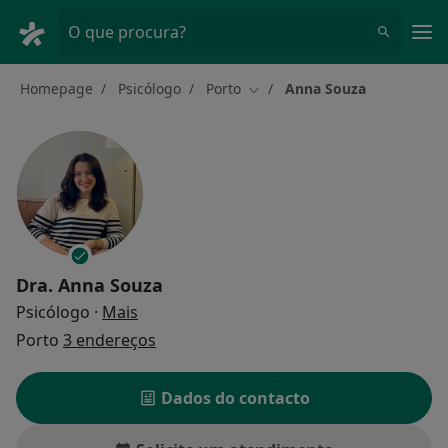
Men
O que procura?
Homepage
Psicólogo
Porto
Anna Souza
Mudar de cidade
Dra.
Anna Souza
sobre as especializações
Psicólogo
·
Mais
Porto
3 endereços
Dados do contacto