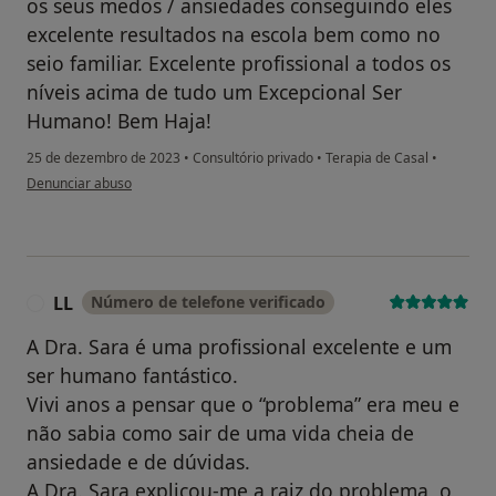
os seus medos / ansiedades conseguindo eles
excelente resultados na escola bem como no
seio familiar. Excelente profissional a todos os
níveis acima de tudo um Excepcional Ser
Humano! Bem Haja!
25 de dezembro de 2023
•
Consultório privado
•
Terapia de Casal
•
na opinião do utilizador NS
Denunciar abuso
LL
Número de telefone verificado
L
A Dra. Sara é uma profissional excelente e um
ser humano fantástico.
Vivi anos a pensar que o “problema” era meu e
não sabia como sair de uma vida cheia de
ansiedade e de dúvidas.
A Dra. Sara explicou-me a raiz do problema, o