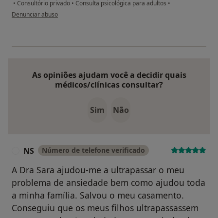
•
Consultório privado
•
Consulta psicológica para adultos
•
na opinião do utilizador Marta C
Denunciar abuso
As opiniões ajudam você a decidir quais
médicos/clínicas consultar?
Sim
Não
NS
Número de telefone verificado
N
A Dra Sara ajudou-me a ultrapassar o meu
problema de ansiedade bem como ajudou toda
a minha família. Salvou o meu casamento.
Conseguiu que os meus filhos ultrapassassem