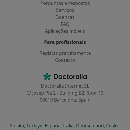
Perguntas e respostas
Serviços
Doencas
FAQ
Aplicações móveis
Para profissionais
Registar gratuitamente
Contacto
Contacto
Doctoralia - Homepage
Doctoralia Internet SL
C/ Josep Pla 2 - Building B2, floor 13
08019 Barcelona, Spain
abre num novo separador
abre num novo separador
abre num novo separador
abre num novo separado
abre num n
abre
Polska
,
Türkiye
,
España
,
Italia
,
Deutschland
,
Česko
,