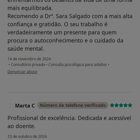
mais equilibrada.
Recomendo a Drª. Sara Salgado com a mais alta
confiança e gratidão. O seu trabalho é
verdadeiramente um presente para quem
procura o autoconhecimento e o cuidado da
saúde mental.
14 de novembro de 2024
•
Consultório privado
•
Consulta psicológica para adultos
•
na opinião do utilizador G.Oliveira
Denunciar abuso
Marta C
Número de telefone verificado
M
Profissional de excelência. Dedicada e acessível
ao doente.
23 de outubro de 2024