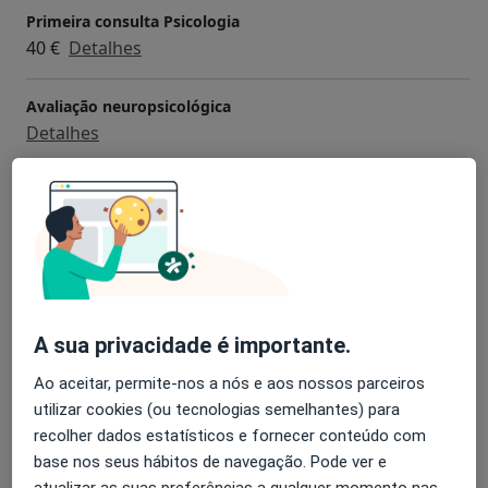
Primeira consulta Psicologia
40 €
Detalhes
Avaliação neuropsicológica
Detalhes
Avaliação Psicológica
Detalhes
Consulta domiciliar Psicologia
Detalhes
A sua privacidade é importante.
Consulta psicológica da criança
Ao aceitar, permite-nos a nós e aos nossos parceiros
Detalhes
utilizar cookies (ou tecnologias semelhantes) para
recolher dados estatísticos e fornecer conteúdo com
+ 7 serviços
base nos seus hábitos de navegação. Pode ver e
atualizar as suas preferências a qualquer momento nas