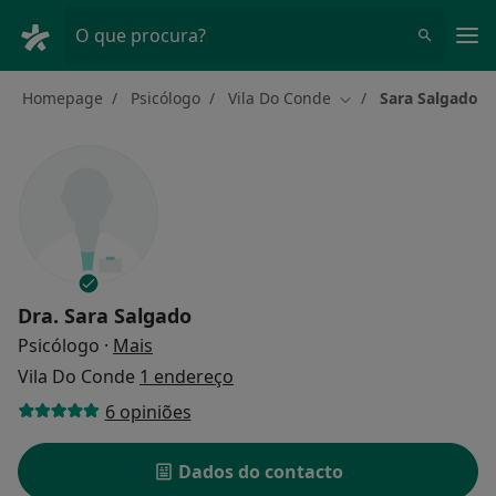
Men
O que procura?
Homepage
Psicólogo
Vila Do Conde
Sara Salgado
Mudar de cidade
Dra.
Sara Salgado
sobre as especializações
Psicólogo
·
Mais
Vila Do Conde
1 endereço
6 opiniões
Dados do contacto