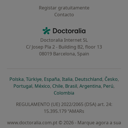
Registar gratuitamente
Contacto
Contacto
Doctoralia - Homepage
Doctoralia Internet SL
C/ Josep Pla 2 - Building B2, floor 13
08019 Barcelona, Spain
abre num novo separador
abre num novo separador
abre num novo separador
abre num novo separado
abre num n
abre
Polska
,
Türkiye
,
España
,
Italia
,
Deutschland
,
Česko
,
abre num novo separador
abre num novo separador
abre num novo separador
abre num novo separa
abre num no
abre n
Portugal
,
México
,
Chile
,
Brasil
,
Argentina
,
Perú
,
abre num novo separad
Colombia
REGULAMENTO (UE) 2022/2065 (DSA) art. 24:
15.395.179 “AMARs
www.doctoralia.com.pt © 2026 - Marque agora a sua