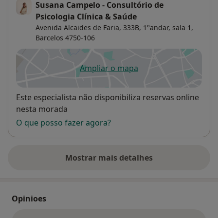
Susana Campelo - Consultório de
Psicologia Clínica & Saúde
Avenida Alcaides de Faria, 333B, 1°andar, sala 1,
Barcelos
4750-106
Ampliar o mapa
abre num novo separador
Disponibilidade
Este especialista não disponibiliza reservas online
nesta morada
O que posso fazer agora?
Mostrar mais detalhes
sobre o endereço
Opinioes