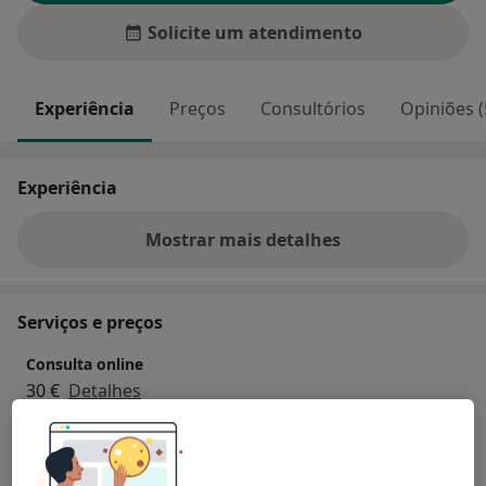
Solicite um atendimento
Experiência
Preços
Consultórios
Opiniões (
Experiência
Mostrar mais detalhes
sobre a experiência
Serviços e preços
Consulta online
30 €
Detalhes
Mindfulness
40 €
Detalhes