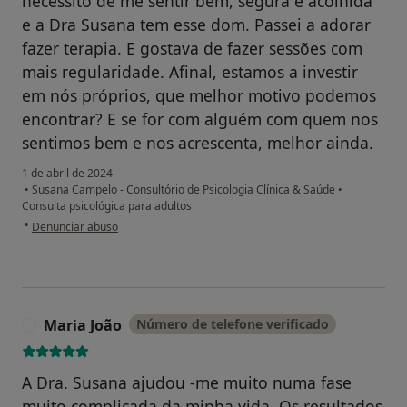
necessito de me sentir bem, segura e acolhida
e a Dra Susana tem esse dom. Passei a adorar
fazer terapia. E gostava de fazer sessões com
mais regularidade. Afinal, estamos a investir
em nós próprios, que melhor motivo podemos
encontrar? E se for com alguém com quem nos
sentimos bem e nos acrescenta, melhor ainda.
1 de abril de 2024
•
Susana Campelo - Consultório de Psicologia Clínica & Saúde
•
Consulta psicológica para adultos
na opinião do utilizador Joana V.
•
Denunciar abuso
Maria João
Número de telefone verificado
M
A Dra. Susana ajudou -me muito numa fase
muito complicada da minha vida. Os resultados