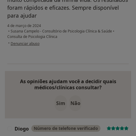
foram rápidos e eficazes. Sempre disponível
para ajudar
4 de março de 2024
•
Susana Campelo - Consultório de Psicologia Clínica & Saúde
•
Consulta de Psicologia Clínica
na opinião do utilizador Maria João
•
Denunciar abuso
As opiniões ajudam você a decidir quais
médicos/clínicas consultar?
Sim
Não
Diogo
Número de telefone verificado
D