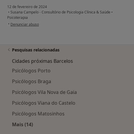
12 de fevereiro de 2024
•
Susana Campelo - Consultório de Psicologia Clínica & Saúde
•
Psicoterapia
na opinião do utilizador Márcia
•
Denunciar abuso
Pesquisas relacionadas
Cidades próximas Barcelos
Psicólogos Porto
Psicólogos Braga
Psicólogos Vila Nova de Gaia
Psicólogos Viana do Castelo
Psicólogos Matosinhos
Mais (14)
Mais na categoria: Cidades próximas Barcelos