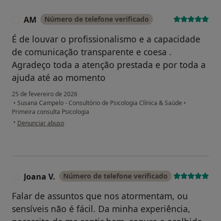
AM
Número de telefone verificado
A
É de louvar o profissionalismo e a capacidade
de comunicação transparente e coesa .
Agradeço toda a atenção prestada e por toda a
ajuda até ao momento
25 de fevereiro de 2026
•
Susana Campelo - Consultório de Psicologia Clínica & Saúde
•
Primeira consulta Psicologia
na opinião do utilizador AM
•
Denunciar abuso
Joana V.
Número de telefone verificado
J
Falar de assuntos que nos atormentam, ou
sensíveis não é fácil. Da minha experiência,