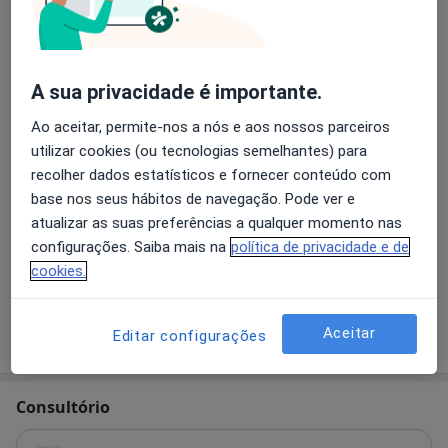
Terapia cognitivo - comportamental
40 €
Detalhes
A sua privacidade é importante.
Retorno de consultas Psicologia
Ao aceitar, permite-nos a nós e aos nossos parceiros
40 €
Detalhes
utilizar cookies (ou tecnologias semelhantes) para
recolher dados estatísticos e fornecer conteúdo com
base nos seus hábitos de navegação. Pode ver e
Psicoterapia Regressiva
50 €
Detalhes
atualizar as suas preferências a qualquer momento nas
configurações. Saiba mais na
política de privacidade e de
cookies.
+ 13 serviços
Aceitar
Como mostramos os preços?
Editar configurações
Consultório