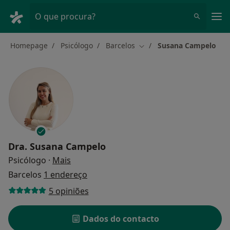
Men
O que procura?
Homepage
Psicólogo
Barcelos
Susana Campelo
Mudar de cidade
Dra.
Susana Campelo
sobre as especializações
Psicólogo
·
Mais
Barcelos
1 endereço
5 opiniões
Dados do contacto