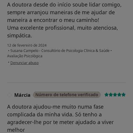
A doutora desde do início soube lidar comigo,
sempre arranjou maneiras de me ajudar de
maneira a encontrar o meu caminho!
Uma excelente profissional, muito atenciosa,
simpática.
12 de fevereiro de 2024
•
Susana Campelo - Consultório de Psicologia Clínica & Saúde
•
Avaliação Psicológica
na opinião do utilizador Diogo
•
Denunciar abuso
Márcia
Número de telefone verificado
M
A doutora ajudou-me muito numa fase
complicada da minha vida. Só tenho a
agradecer-lhe por te meter ajudado a viver
melhor