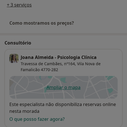
+ 3 serviços
Como mostramos os preços?
Consultório
Joana Almeida - Psicologia Clínica
Travessa de Cambães, nº164,
Vila Nova de
Famalicão
4770-282
Ampliar o mapa
abre num novo separador
Disponibilidade
Este especialista não disponibiliza reservas online
nesta morada
O que posso fazer agora?