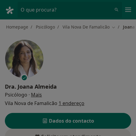
Men
O que procura?
Homepage
Psicólogo
Vila Nova De Famalicão
Joana
Mudar de c
Dra.
Joana Almeida
sobre as especializações
Psicólogo
·
Mais
Vila Nova de Famalicão
1 endereço
Dados do contacto