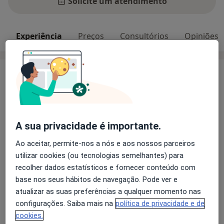
Solicite um atendimento
Experiência
Preços
Consultórios
Opiniões
Experiência
Olá, o meu nome é Joana e ajudo pessoas a serem
mais felizes. Encontre o equilíbrio e sorria sem receios.
Saiba mais
A sua privacidade é importante.
Principais doenças tratadas
Ao aceitar, permite-nos a nós e aos nossos parceiros
Agorafobia
Perturbações do comportamento
utilizar cookies (ou tecnologias semelhantes) para
Ataque de pânico
Transtornos Da Personalidade
recolher dados estatísticos e fornecer conteúdo com
a11y_sr_more_diseases
Depressão Pós-Parto
+9
base nos seus hábitos de navegação. Pode ver e
atualizar as suas preferências a qualquer momento nas
configurações. Saiba mais na
política de privacidade e de
Mostrar mais detalhes
sobre a experiência
cookies.