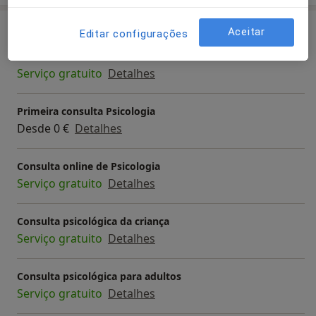
Serviços e preços
Aceitar
Editar configurações
Consulta online
Serviço gratuito
Detalhes
Primeira consulta Psicologia
Desde 0 €
Detalhes
Consulta online de Psicologia
Serviço gratuito
Detalhes
Consulta psicológica da criança
Serviço gratuito
Detalhes
Consulta psicológica para adultos
Serviço gratuito
Detalhes