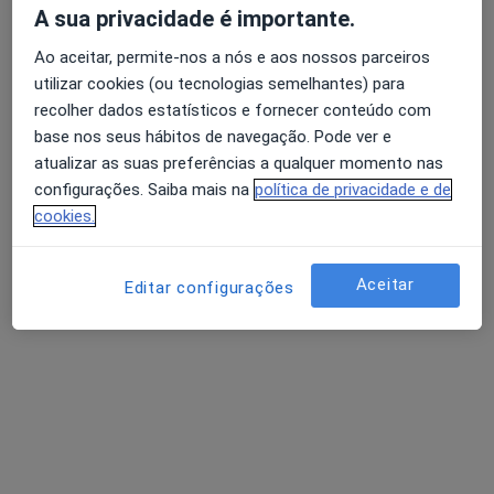
A sua privacidade é importante.
Ao aceitar, permite-nos a nós e aos nossos parceiros
utilizar cookies (ou tecnologias semelhantes) para
recolher dados estatísticos e fornecer conteúdo com
base nos seus hábitos de navegação. Pode ver e
atualizar as suas preferências a qualquer momento nas
configurações. Saiba mais na
política de privacidade e de
cookies.
Filipa Tavares
Psicólogo
Aceitar
12 opiniões
Editar configurações
Rua 5 de Outubro 33, Castelo Branco
•
Mapa
Entredialogos - Castelo Branco
Consulta online
50 €
Esse especialista não oferece agendamento online para esse endereço.
Solicite um atendimento