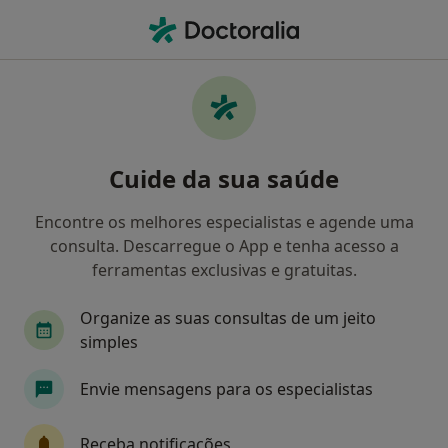
Men
Transtorno Obsessivo-Compulsivo • Castelo Branco, Castelo Branco
Filters
• 1
Mapa
Transtorno Obsessivo-Compulsivo, Castelo
Cuide da sua saúde
Branco
Como classificamos os resultados
Encontre os melhores especialistas e agende uma
consulta. Descarregue o App e tenha acesso a
ferramentas exclusivas e gratuitas.
Qual é a especialização que procura?
Organize as suas consultas de um jeito
Psicólogo
simples
Envie mensagens para os especialistas
Receba notificações