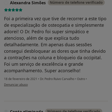
Alexandra Simões
Número de telefone verificado
A
Foi a primeira vez que tive de recorrer a este tipo
de especialização de osteopatia e simplesmente
adorei! O Dr. Pedro foi super simpático e
atencioso, além de que explica tudo
detalhadamente. Em apenas duas sessões
consegui desbloquear as dores que tinha devido
a contrações na coluna e bloqueio da occipital.
Foi um serviço de excelência e grande
acompanhamento. Super aconselho!
18 de fevereiro de 2021
•
Dr. Pedro Ruivo Carvalho
•
Outro
•
na opinião do utilizador Alexandra Simões
Denunciar abuso
Conta eliminada
Número de telefone verificado