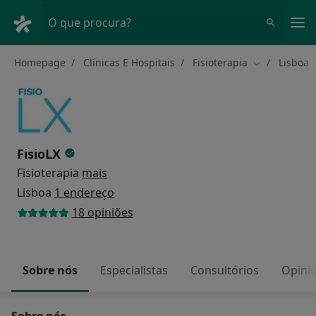
Men
O que procura?
Homepage
Clínicas E Hospitais
Fisioterapia
Lisboa
Mudar de ci
FisioLX
Fisioterapia
mais
Lisboa
1 endereço
18 opiniões
Sobre nós
Especialistas
Consultórios
Opini
Sobre nós