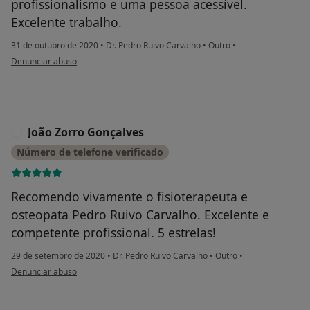
profissionalismo e uma pessoa acessível.
Excelente trabalho.
31 de outubro de 2020
•
Dr. Pedro Ruivo Carvalho
•
Outro
•
na opinião do utilizador Daniel Tomás
Denunciar abuso
João Zorro Gonçalves
J
Número de telefone verificado
Recomendo vivamente o fisioterapeuta e
osteopata Pedro Ruivo Carvalho. Excelente e
competente profissional. 5 estrelas!
29 de setembro de 2020
•
Dr. Pedro Ruivo Carvalho
•
Outro
•
na opinião do utilizador João Zorro Gonçalves
Denunciar abuso