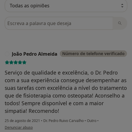
Pesquisar em opiniões
João Pedro Almeida
Número de telefone verificado
J
Serviço de qualidade e excelência, o Dr. Pedro
com a sua experiência consegue desempenhar as
suas tarefas com excelência a nível do tratamento
que de fisioterapia como osteopata! Aconselho a
todos! Sempre disponível e com a maior
simpatia! Recomendo!
25 de agosto de 2021
•
Dr. Pedro Ruivo Carvalho
•
Outro
•
na opinião do utilizador João Pedro Almeida
Denunciar abuso