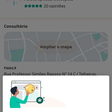
20 opiniões
Consultório
Ampliar o mapa
FisioLX
Rua Professor Simões Raposo Nº 14 C / Telheiras,
Lisboa 1600-622
Seguros
ACP
AdvanceCare
Allianz
Axa