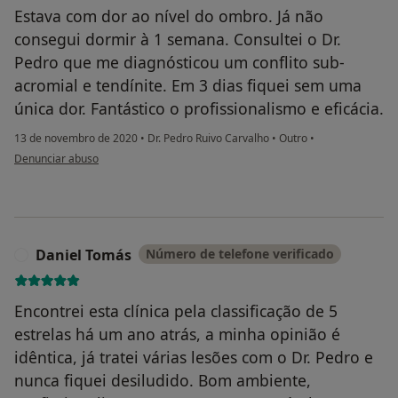
Estava com dor ao nível do ombro. Já não
consegui dormir à 1 semana. Consultei o Dr.
Pedro que me diagnósticou um conflito sub-
acromial e tendínite. Em 3 dias fiquei sem uma
única dor. Fantástico o profissionalismo e eficácia.
13 de novembro de 2020
•
Dr. Pedro Ruivo Carvalho
•
Outro
•
na opinião do utilizador Conta eliminada
Denunciar abuso
Daniel Tomás
Número de telefone verificado
D
Encontrei esta clínica pela classificação de 5
estrelas há um ano atrás, a minha opinião é
idêntica, já tratei várias lesões com o Dr. Pedro e
nunca fiquei desiludido. Bom ambiente,