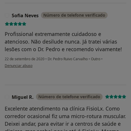
Sofia Neves
Número de telefone verificado
S
Profissional extremamente cuidadoso e
atencioso. Não desilude nunca. Já tratei várias
lesões com o Dr. Pedro e recomendo vivamente!
22 de setembro de 2020
•
Dr. Pedro Ruivo Carvalho
•
Outro
•
na opinião do utilizador Sofia Neves
Denunciar abuso
Miguel R.
Número de telefone verificado
M
Excelente atendimento na clínica FisioLx. Como
corredor ocasional fiz uma micro-rotura muscular.
Deixei andar, para evitar ir a centros de saúde e