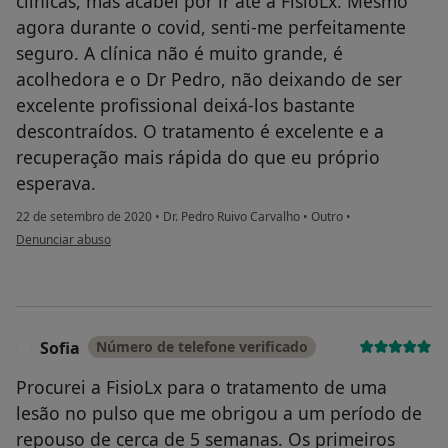
clinicas, mas acabei por ir até á FisioLx. Mesmo
agora durante o covid, senti-me perfeitamente
seguro. A clínica não é muito grande, é
acolhedora e o Dr Pedro, não deixando de ser
excelente profissional deixá-los bastante
descontraídos. O tratamento é excelente e a
recuperação mais rápida do que eu próprio
esperava.
22 de setembro de 2020
•
Dr. Pedro Ruivo Carvalho
•
Outro
•
na opinião do utilizador Miguel R.
Denunciar abuso
Sofia
Número de telefone verificado
S
Procurei a FisioLx para o tratamento de uma
lesão no pulso que me obrigou a um período de
repouso de cerca de 5 semanas. Os primeiros