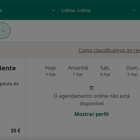
dade, doença ou nome
p. ex. Lisboa
1
Como classificamos os re
Mente
Hoje
Amanhã
Sáb,
Dom,
6 Ago
7 Ago
8 Ago
9 Ago
apeuta da
O agendamento online não está
disponível
Mostrar perfil
35 €