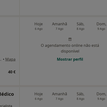
Hoje
Amanhã
Sáb,
Dom,
6 Ago
7 Ago
8 Ago
9 Ago
O agendamento online não está
disponível
guiar, 11, 4D, Lisboa
•
Mapa
Mostrar perfil
40 €
Médico
Hoje
Amanhã
Sáb,
Dom,
6 Ago
7 Ago
8 Ago
9 Ago
cialista