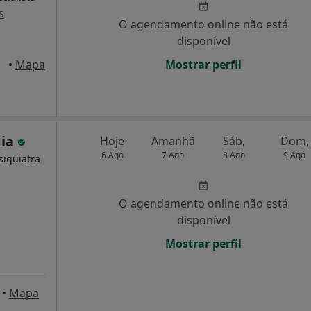
s
O agendamento online não está
disponível
•
Mapa
Mostrar perfil
gia
Hoje
Amanhã
Sáb,
Dom,
6 Ago
7 Ago
8 Ago
9 Ago
siquiatra
O agendamento online não está
disponível
Mostrar perfil
•
Mapa