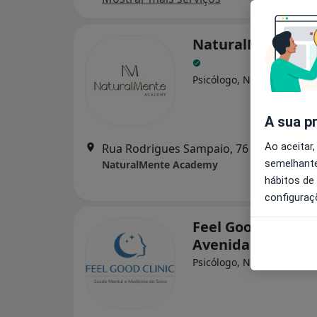
NaturalMente A
Psicólogo, Nutricionista
A sua p
Ao aceitar,
Rua Rodrigues Sampaio, 76 – 1º andar, Li
semelhante
NaturalMente Academy
hábitos de
configuraç
Feel Good Clinic -
Avenida de Bern
Psicólogo, Neurologista, P