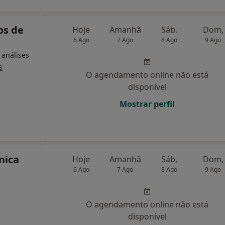
os de
Hoje
Amanhã
Sáb,
Dom,
6 Ago
7 Ago
8 Ago
9 Ago
 análises
s
O agendamento online não está
disponível
Mostrar perfil
nica
Hoje
Amanhã
Sáb,
Dom,
6 Ago
7 Ago
8 Ago
9 Ago
O agendamento online não está
disponível