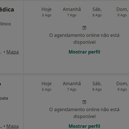
Médica
Hoje
Amanhã
Sáb,
Dom,
6 Ago
7 Ago
8 Ago
9 Ago
línico
O agendamento online não está
disponível
 6, Sala 606, Lisboa
•
Mapa
Mostrar perfil
o
Hoje
Amanhã
Sáb,
Dom,
6 Ago
7 Ago
8 Ago
9 Ago
opata
O agendamento online não está
disponível
orças Armadas, 7 - R/C, Amadora
•
Mapa
Mostrar perfil