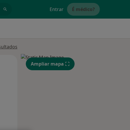
Entrar
É médico?
sultados
Segunda-feira
Ter,
Qua
Ampliar mapa
10 Ago
11 Ago
12 Ago