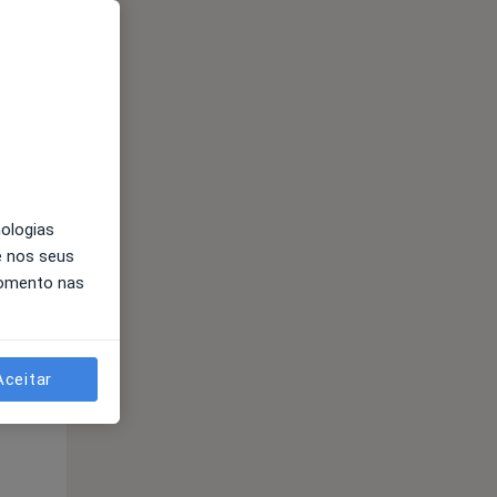
Segunda-feira
Ter,
Qua
10 Ago
11 Ago
12 Ago
nologias
e nos seus
momento nas
Segunda-feira
Ter,
Qua
10 Ago
11 Ago
12 Ago
Aceitar