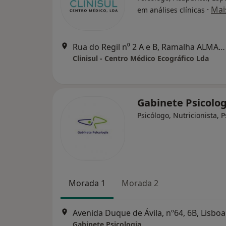
·
Mai
em análises clínicas
Rua do Regil n⁰ 2 A e B, Ramalha ALMADA, Almada
Clinisul - Centro Médico Ecográfico Lda
Gabinete Psicolo
Psicólogo, Nutricionista, P
Morada 1
Morada 2
Avenida Duque de Ávila, nº64, 6B, Lisboa
Gabinete Psicologia