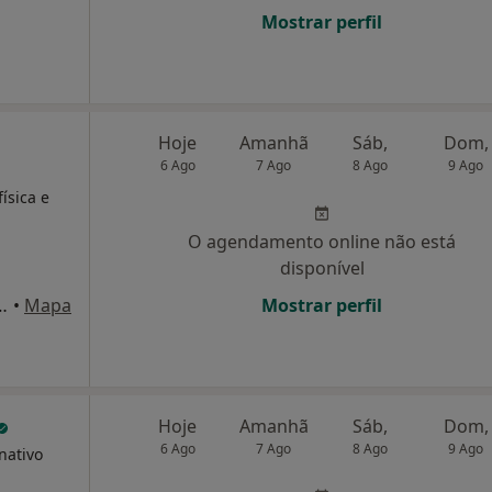
Mostrar perfil
Hoje
Amanhã
Sáb,
Dom,
6 Ago
7 Ago
8 Ago
9 Ago
ísica e
O agendamento online não está
disponível
Madureira, nr 6, 1º esq, Algés
•
Mapa
Mostrar perfil
Hoje
Amanhã
Sáb,
Dom,
6 Ago
7 Ago
8 Ago
9 Ago
nativo