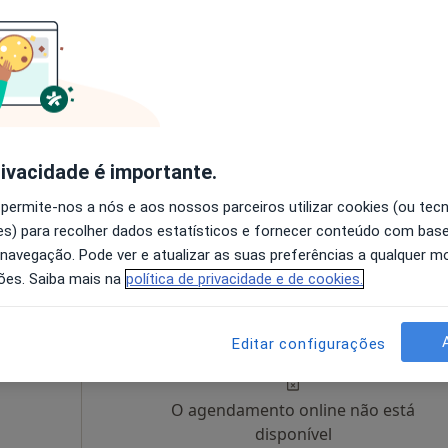
cademy
Hoje
Amanhã
Sáb,
Dom,
6 Ago
7 Ago
8 Ago
9 Ago
O agendamento online não está
rivacidade é importante.
disponível
 permite-nos a nós e aos nossos parceiros utilizar cookies (ou tec
sboa
•
Mapa
Mostrar perfil
s) para recolher dados estatísticos e fornecer conteúdo com bas
 navegação. Pode ver e atualizar as suas preferências a qualquer 
ões. Saiba mais na
política de privacidade e de cookies.
Hoje
Amanhã
Sáb,
Dom,
a
6 Ago
7 Ago
8 Ago
9 Ago
Editar configurações
siquiatra
O agendamento online não está
disponível