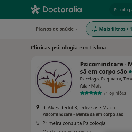
especiali
Planos de saúde
Mais filtros
•
Clínicas psicologia em Lisboa
Psicomindcare - 
sã em corpo são
Psicólogo, Psiquiatra, Ter
·
Mais
fala
71 opiniões
R. Alves Redol 3, Odivelas
•
Mapa
Psicomindcare - Mente sã em corpo são
Primeira consulta Psicologia
Mostrar mais serviços