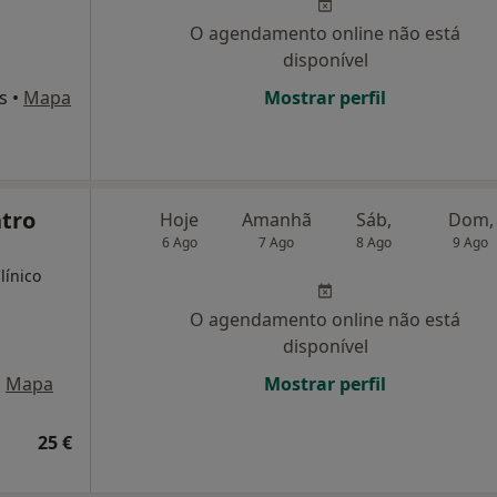
O agendamento online não está
disponível
s
•
Mapa
Mostrar perfil
ntro
Hoje
Amanhã
Sáb,
Dom,
6 Ago
7 Ago
8 Ago
9 Ago
línico
O agendamento online não está
disponível
•
Mapa
Mostrar perfil
25 €