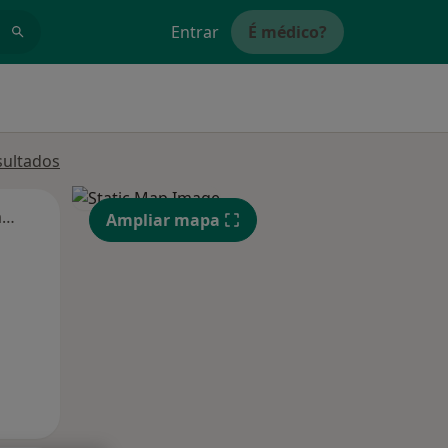
Entrar
É médico?
sultados
Segunda-feira
Ter,
Qua
Qui,
Ampliar mapa
11 Ago
12 Ago
13 Ago