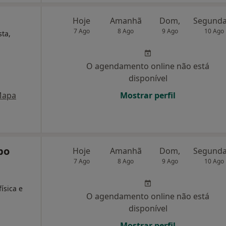
Hoje
Amanhã
Dom,
7 Ago
8 Ago
9 Ago
10 Ago
sta,
O agendamento online não está
disponível
apa
Mostrar perfil
bo
Hoje
Amanhã
Dom,
7 Ago
8 Ago
9 Ago
10 Ago
,
ísica e
O agendamento online não está
disponível
Mostrar perfil