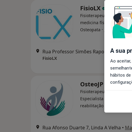
FisioLX
Fisioterapeuta, Especialis
medicina física e reabilita
·
Mais
Osteopata
A sua p
Rua Professor Simões Raposo Nº 14
FisioLX
Ao aceitar,
semelhante
hábitos de
configuraç
OsteoJP
Fisioterapeuta, Acupuntor
Especialista em medicina f
·
Mais
reabilitação
Rua Afonso Duarte 7, Linda A Velha
•
Ma