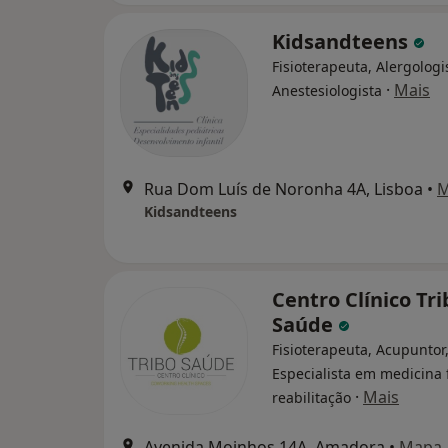
Kidsandteens
Fisioterapeuta, Alergologi
·
Mais
Anestesiologista
Rua Dom Luís de Noronha 4A, Lisboa
•
M
Kidsandteens
Centro Clínico Tri
Saúde
Fisioterapeuta, Acupuntor
Especialista em medicina f
·
Mais
reabilitação
Avenida Moinhos 14A, Amadora
•
Mapa