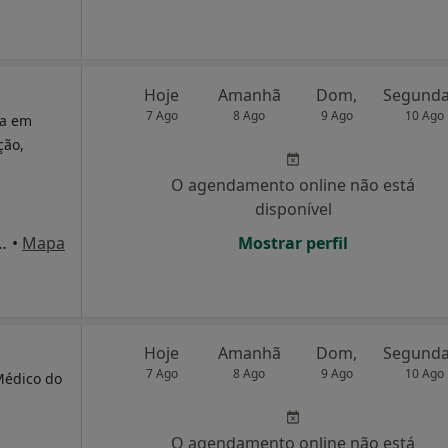
Hoje
Amanhã
Dom,
7 Ago
8 Ago
9 Ago
10 Ago
ta em
ção,
O agendamento online não está
disponível
Madureira, nr 6, 1º esq, Algés
•
Mapa
Mostrar perfil
Hoje
Amanhã
Dom,
7 Ago
8 Ago
9 Ago
10 Ago
 Médico do
O agendamento online não está