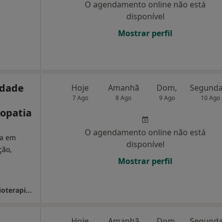
O agendamento online não está
disponível
Mostrar perfil
idade
Hoje
Amanhã
Dom,
7 Ago
8 Ago
9 Ago
10 Ago
eopatia
O agendamento online não está
ta em
disponível
ção,
Mostrar perfil
Fisio Restelo - Unidade Especializada em Fisioterapia, Osteopatia e Escoliose
Hoje
Amanhã
Dom,