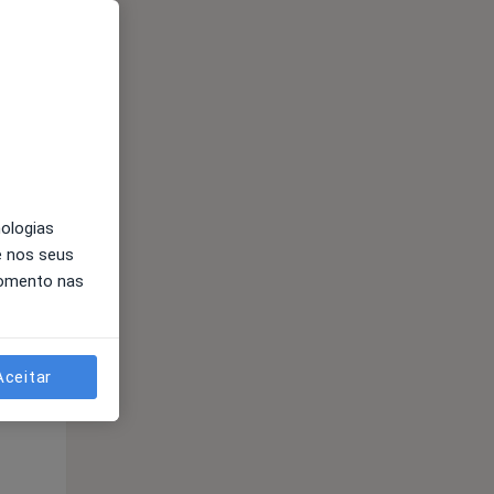
Segunda-feira
Ter,
Qua
Qui,
11 Ago
12 Ago
13 Ago
nologias
e nos seus
momento nas
Segunda-feira
Ter,
Qua
Qui,
11 Ago
12 Ago
13 Ago
Aceitar