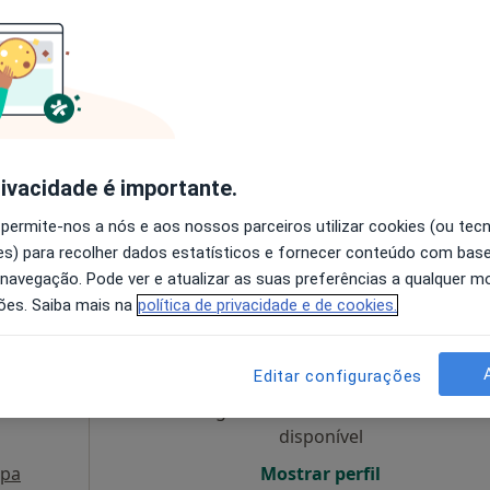
Hoje
Amanhã
Dom,
7 Ago
8 Ago
9 Ago
10 Ago
ta em
ção,
O agendamento online não está
disponível
rivacidade é importante.
 C / Telheiras, Lisboa
•
Mapa
Mostrar perfil
 permite-nos a nós e aos nossos parceiros utilizar cookies (ou tec
s) para recolher dados estatísticos e fornecer conteúdo com bas
 navegação. Pode ver e atualizar as suas preferências a qualquer 
ões. Saiba mais na
política de privacidade e de cookies.
Hoje
Amanhã
Dom,
7 Ago
8 Ago
9 Ago
10 Ago
,
ísica e
Editar configurações
O agendamento online não está
disponível
pa
Mostrar perfil