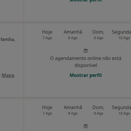
Hoje
Amanhã
Dom,
7 Ago
8 Ago
9 Ago
10 Ago
família,
O agendamento online não está
disponível
•
Mapa
Mostrar perfil
Hoje
Amanhã
Dom,
7 Ago
8 Ago
9 Ago
10 Ago
,