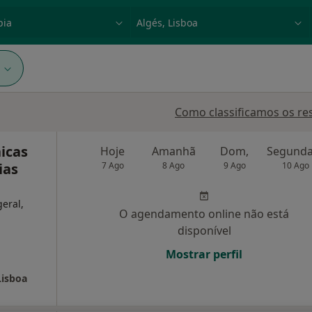
dade, doença ou nome
p. ex. Lisboa
1
Como classificamos os re
nicas
Hoje
Amanhã
Dom,
ias
7 Ago
8 Ago
9 Ago
10 Ago
geral,
O agendamento online não está
disponível
Mostrar perfil
Lisboa