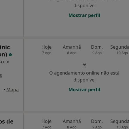
disponível
Mostrar perfil
inic
Hoje
Amanhã
Dom,
on)
7 Ago
8 Ago
9 Ago
10 Ago
ta em
O agendamento online não está
s
disponível
 Lisboa
•
Mapa
Mostrar perfil
os de
Hoje
Amanhã
Dom,
7 Ago
8 Ago
9 Ago
10 Ago