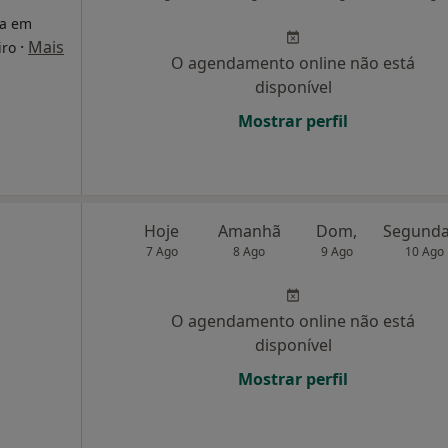
ta em
·
Mais
iro
O agendamento online não está
disponível
Mostrar perfil
Hoje
Amanhã
Dom,
7 Ago
8 Ago
9 Ago
10 Ago
,
O agendamento online não está
disponível
Mostrar perfil