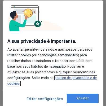
Mostrar perfil
A sua privacidade é importante.
Ao aceitar, permite-nos a nós e aos nossos parceiros
utilizar cookies (ou tecnologias semelhantes) para
recolher dados estatísticos e fornecer conteúdo com
Domicare - Serviços de Saúde
base nos seus hábitos de navegação. Pode ver e
Terapeuta da fala, Especialista em análises clínicas,
atualizar as suas preferências a qualquer momento nas
·
Mais
Enfermeiro
configurações. Saiba mais na
política de privacidade e de
Rua Paz e Amizade, Belas
•
Mapa
cookies.
Domicare - Serviços de Saúde
Nenhum profissional neste centro médico tem consultas disponíveis
Aceitar
Editar configurações
Mostrar perfil