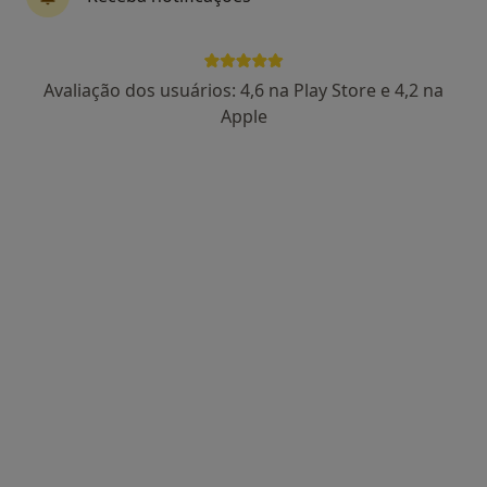
71 opiniões
R. Alves Redol 3, Odivelas
•
Mapa
Psicomindcare - Mente sã em corpo são
Avaliação dos usuários: 4,6 na Play Store e 4,2 na
Nenhum profissional neste centro médico tem consultas disponíveis
Apple
Mostrar perfil
Clínica Médica Otorosmed
·
Mais
Terapeuta da fala, Alergologista, Cardiologista
Av. António Augusto de Aguiar, 11, 4D, Lisboa
•
Mapa
Clínica Médica Otorosmed