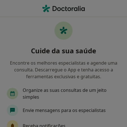
Men
Terapia Da Fala • Lisboa, Lisboa
Filters
• 1
Mapa
Clínicas terapia da fala em Lisboa
Cuide da sua saúde
Como classificamos os resultados
Encontre os melhores especialistas e agende uma
consulta. Descarregue o App e tenha acesso a
ferramentas exclusivas e gratuitas.
Organize as suas consultas de um jeito
simples
Envie mensagens para os especialistas
Psicomindcare - Mente sã em corpo são
·
Mais
Terapeuta da fala, Psicólogo, Psiquiatra
Receba notificações