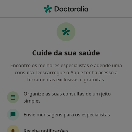
Men
Ginecologia - Obstetricia • Lisboa, Lisboa
Filters
• 1
Mapa
Clínicas ginecologia - obstetricia em Lisboa
Cuide da sua saúde
Como classificamos os resultados
Encontre os melhores especialistas e agende uma
consulta. Descarregue o App e tenha acesso a
ferramentas exclusivas e gratuitas.
Organize as suas consultas de um jeito
simples
Envie mensagens para os especialistas
Ivonarte - Serviços Clínicos (Drª Ivone
Lopes Dias)
Receba notificações