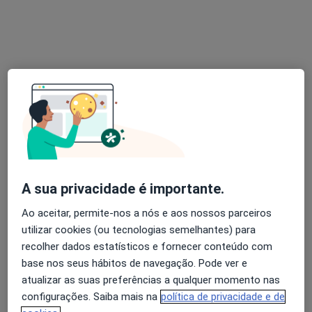
Adest - Clínica Médica
·
Mais
Ginecologista, Alergologista, Cardiologista
Largo Luzia Maria Martins nº1, esc. 2, Lisboa
•
Mapa
Adest - Clínica Médica
Nenhum profissional neste centro médico tem consultas disponíveis
Mostrar perfil
A sua privacidade é importante.
Ao aceitar, permite-nos a nós e aos nossos parceiros
utilizar cookies (ou tecnologias semelhantes) para
recolher dados estatísticos e fornecer conteúdo com
base nos seus hábitos de navegação. Pode ver e
atualizar as suas preferências a qualquer momento nas
configurações. Saiba mais na
política de privacidade e de