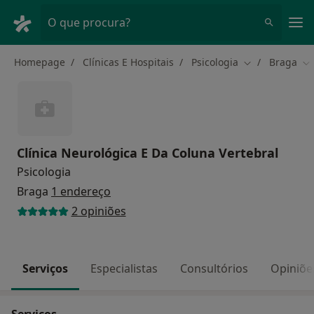
Men
O que procura?
Homepage
Clínicas E Hospitais
Psicologia
Braga
Mudar de cida
Mu
Clínica Neurológica E Da Coluna Vertebral
Psicologia
Braga
1 endereço
2 opiniões
Serviços
Especialistas
Consultórios
Opiniõe
Serviços