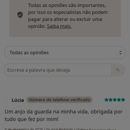
Todas as opiniões são importantes,
por isso os especialistas não podem
pagar para alterar ou excluir uma
Saber mais sobre parecer
opinião.
Saiba mais.
Pesquisar em opiniões
Lúcia
Número de telefone verificado
L
Um anjo da guarda na minha vida, obrigada por
tudo que fez por mim!
na opinião do utilizador L
9 de dezembro de 2025
•
Dr. José Redondo
•
Outro
•