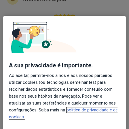
Praceta Beato Inácio de Azevedo nº 36/38, Braga
•
Mapa
Ultrabio© Medical Center
Nenhum profissional neste centro médico tem consultas disponíveis
Avaliação dos usuários: 4,6 na Play Store e 4,2 na
Apple
Mostrar perfil
A sua privacidade é importante.
Ao aceitar, permite-nos a nós e aos nossos parceiros
utilizar cookies (ou tecnologias semelhantes) para
recolher dados estatísticos e fornecer conteúdo com
Hospital Privado de Guimarães
base nos seus hábitos de navegação. Pode ver e
atualizar as suas preferências a qualquer momento nas
Urologista, Médico estético, Traumatologista
configurações. Saiba mais na
política de privacidade e de
1 opinião
cookies.
Alameda dos Desportos, Santiago de Candoso , Guimarães
•
Mapa
Hospital Privado de Guimarães