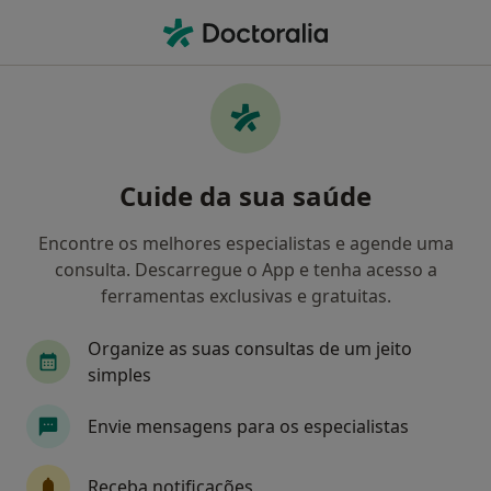
Men
Urologia • Braga, Braga
Filters
• 1
Mapa
Clínicas urologia em Braga
Cuide da sua saúde
Como classificamos os resultados
Encontre os melhores especialistas e agende uma
consulta. Descarregue o App e tenha acesso a
ferramentas exclusivas e gratuitas.
Organize as suas consultas de um jeito
simples
Envie mensagens para os especialistas
Ultrabio© Medical Center
·
Mais
Urologista, Acupuntor, Alergologista
Receba notificações