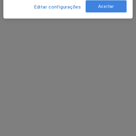
Aceitar
Editar configurações
Nenhum profissional neste centro médico tem consultas disponíveis
Mostrar perfil
Clínica de Santa Bárbara
Urologista
Av. da Imac. Conceição 213, Braga
•
Mapa
Clínica de Santa Bárbara
Nenhum profissional neste centro médico tem consultas disponíveis