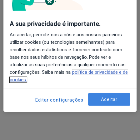
Nenhum profissional neste centro médico tem consultas disponíveis
Mostrar perfil
A sua privacidade é importante.
Ao aceitar, permite-nos a nós e aos nossos parceiros
utilizar cookies (ou tecnologias semelhantes) para
recolher dados estatísticos e fornecer conteúdo com
base nos seus hábitos de navegação. Pode ver e
atualizar as suas preferências a qualquer momento nas
configurações. Saiba mais na
política de privacidade e de
cookies.
Clínica Médica Dentária de Merelim
Aceitar
Editar configurações
·
Nutricionista, Especialista em análises clínicas, Dentista
Mais
Rua da Ramoa Loja B-Lote A, Braga
•
Mapa
Clínica Médica Dentária de Merelim
Nenhum profissional neste centro médico tem consultas disponíveis