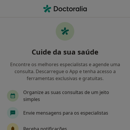
Men
Nutrição • Braga, Braga
Filters
• 1
Mapa
Clínicas nutrição em Braga
Cuide da sua saúde
Como classificamos os resultados
Encontre os melhores especialistas e agende uma
consulta. Descarregue o App e tenha acesso a
ferramentas exclusivas e gratuitas.
Organize as suas consultas de um jeito
simples
Envie mensagens para os especialistas
CTEB - Centro Terapêutico & Educacional
de Braga
Receba notificações