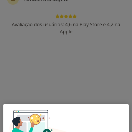
·
Mais
Nutricionista, Enfermeiro, Fisioterapeuta
Rua José António Cruz 81, Braga
•
Mapa
CTEB - Centro Terapêutico & Educacional de Braga
Avaliação dos usuários: 4,6 na Play Store e 4,2 na
Nenhum profissional neste centro médico tem consultas disponíveis
Apple
Mostrar perfil
The Mile Sports Nutrition
Nutricionista
Largo das Hortas, 220 N, Guimarães
•
Mapa
The Mile Sports Nutrition