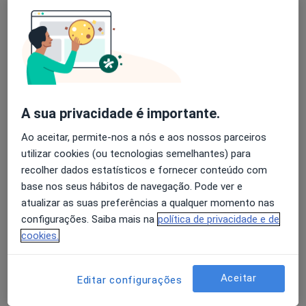
Rua Padre Armando Lira, 22/24, Braga, Braga
•
Mapa
Clínica Médico Cosmética Mecci
Nenhum profissional neste centro médico tem consultas disponíveis
Avaliação dos usuários: 4,6 na Play Store e 4,2 na
Apple
Mostrar perfil
A sua privacidade é importante.
Ao aceitar, permite-nos a nós e aos nossos parceiros
utilizar cookies (ou tecnologias semelhantes) para
recolher dados estatísticos e fornecer conteúdo com
base nos seus hábitos de navegação. Pode ver e
atualizar as suas preferências a qualquer momento nas
configurações. Saiba mais na
política de privacidade e de
Clínica Médica Mecci
cookies.
Cirurgião geral
Rua Padre Armando Lira, 22/24,, Braga
•
Mapa
Aceitar
Editar configurações
Clínica Médica Mecci