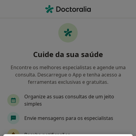
Men
Cirurgia Geral • Braga, Braga
Filters
• 1
Mapa
Clínicas cirurgia geral em Braga
Cuide da sua saúde
Como classificamos os resultados
Encontre os melhores especialistas e agende uma
consulta. Descarregue o App e tenha acesso a
ferramentas exclusivas e gratuitas.
Organize as suas consultas de um jeito
simples
Envie mensagens para os especialistas
Clínica Médico Cosmética Mecci
·
Mais
Cirurgião geral, Clínico geral, Internista
Receba notificações